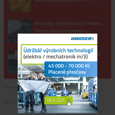
Nové snímky přinesly průlomový objev
Kraj nabízí za Dynamo 32,55 milionu.
Převod akcií chce dokončit co
nejrychleji
Další rána pro Dynamo. Klub zřejmě
zruší béčko, pro dva týmy nemá hráče
Premium
Premium