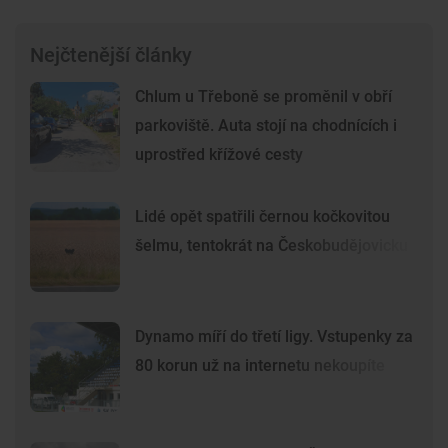
Nejčtenější články
Chlum u Třeboně se proměnil v obří
parkoviště. Auta stojí na chodnících i
uprostřed křížové cesty
Lidé opět spatřili černou kočkovitou
šelmu, tentokrát na Českobudějovicku
Dynamo míří do třetí ligy. Vstupenky za
80 korun už na internetu nekoupíte