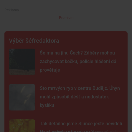
Premium
Výběr šéfredaktora
Šelma na jihu Čech? Záběry mohou
zachycovat kočku, policie hlášení dál
prověřuje
Sto mrtvých ryb v centru Budějc. Úhyn
mohl způsobit déšť a nedostatek
kyslíku
Tak detailně jsme Slunce ještě neviděli.