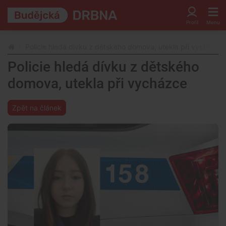
Policie hledá dívku z dětského domova, utekla při vycházce
Policie hledá dívku z dětského
domova, utekla při vycházce
Zpět na článek