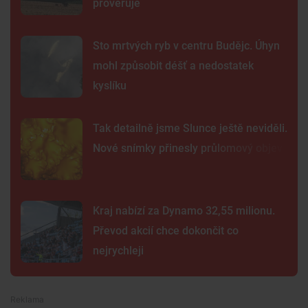
prověřuje
Sto mrtvých ryb v centru Budějc. Úhyn
mohl způsobit déšť a nedostatek
kyslíku
Tak detailně jsme Slunce ještě neviděli.
Nové snímky přinesly průlomový objev
Kraj nabízí za Dynamo 32,55 milionu.
Převod akcií chce dokončit co
nejrychleji