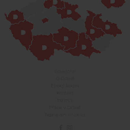
Soukromí
O Drbně
Etický kodex
Kontakt
Inzerce
Práce v Drbně
Nastavení cookies