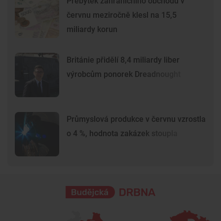
Přebytek zahraničního obchodu v
červnu meziročně klesl na 15,5
miliardy korun
Británie přidělí 8,4 miliardy liber
výrobcům ponorek Dreadnought
Průmyslová produkce v červnu vzrostla
o 4 %, hodnota zakázek stoupla