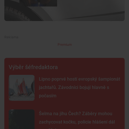
Premium
Výběr šéfredaktora
Lipno poprvé hostí evropský šampionát
jachtařů. Závodníci bojují hlavně s
počasím
Šelma na jihu Čech? Záběry mohou
zachycovat kočku, policie hlášení dál