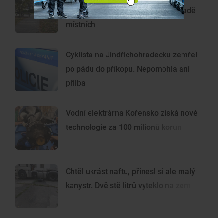
Přítomnost lidí bez domova vadí řadě
místních
Cyklista na Jindřichohradecku zemřel
po pádu do příkopu. Nepomohla ani
přilba
Vodní elektrárna Kořensko získá nové
technologie za 100 milionů korun
Chtěl ukrást naftu, přinesl si ale malý
kanystr. Dvě stě litrů vyteklo na zem