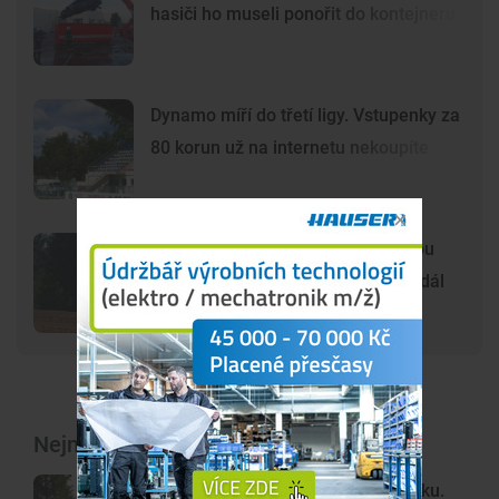
hasiči ho museli ponořit do kontejneru
Dynamo míří do třetí ligy. Vstupenky za
80 korun už na internetu nekoupíte
Šelma na jihu Čech? Záběry mohou
zachycovat kočku, policie hlášení dál
prověřuje
Nejnovější články
Tábor řeší problémy v Husově parku.