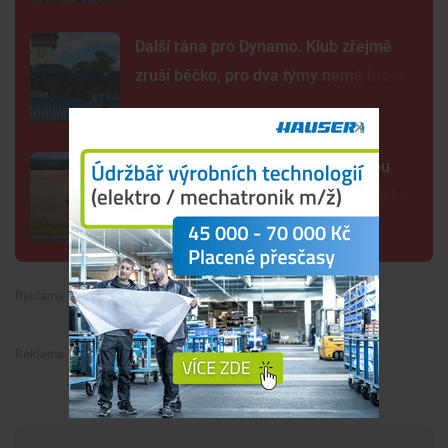
Další rána pro Dynamo. Klub zřejmě
zruší béčko, pro dva týmy nemá hráče
Lidé opět spatřili černou kočkovitou
šelmu, tentokrát na Českobudějovicku
Premium
Premium