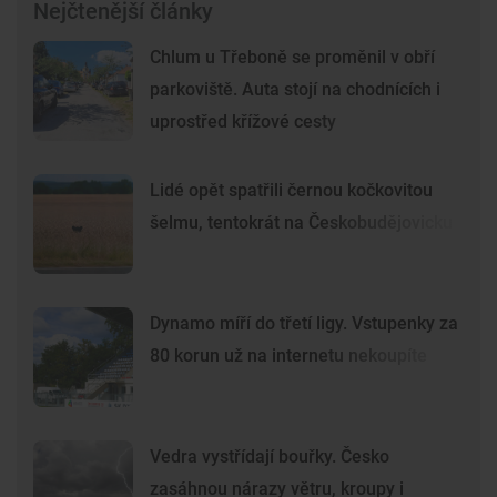
Nejčtenější články
Chlum u Třeboně se proměnil v obří
parkoviště. Auta stojí na chodnících i
uprostřed křížové cesty
Lidé opět spatřili černou kočkovitou
šelmu, tentokrát na Českobudějovicku
Dynamo míří do třetí ligy. Vstupenky za
80 korun už na internetu nekoupíte
Vedra vystřídají bouřky. Česko
zasáhnou nárazy větru, kroupy i