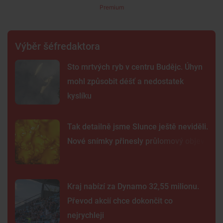
Premium
Výběr šéfredaktora
Sto mrtvých ryb v centru Budějc. Úhyn
mohl způsobit déšť a nedostatek
kyslíku
Tak detailně jsme Slunce ještě neviděli.
Nové snímky přinesly průlomový objev
Kraj nabízí za Dynamo 32,55 milionu.
Převod akcií chce dokončit co
nejrychleji