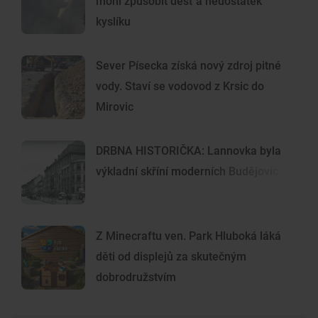
mohl způsobit déšť a nedostatek
kyslíku
Sever Písecka získá nový zdroj pitné
vody. Staví se vodovod z Krsic do
Mirovic
DRBNA HISTORIČKA: Lannovka byla
výkladní skříní moderních Budějovic
Z Minecraftu ven. Park Hluboká láká
děti od displejů za skutečným
dobrodružstvím