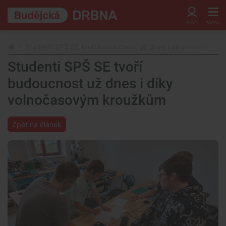
Studenti SPŠ SE tvoří budoucnost už dnes i díky volnočas
Studenti SPŠ SE tvoří
budoucnost už dnes i díky
volnočasovým kroužkům
Zpět na článek