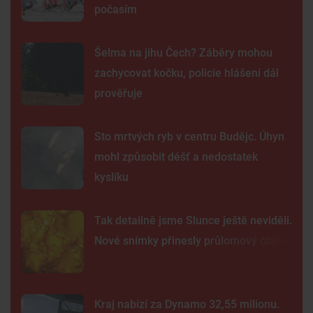
počasím
Šelma na jihu Čech? Záběry mohou
zachycovat kočku, policie hlášení dál
prověřuje
Sto mrtvých ryb v centru Budějc. Úhyn
mohl způsobit déšť a nedostatek
kyslíku
Tak detailně jsme Slunce ještě neviděli.
Nové snímky přinesly průlomový objev
Kraj nabízí za Dynamo 32,55 milionu.