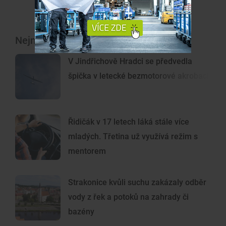
Nejnovější články
V Jindřichově Hradci se předvedla
špička v letecké bezmotorové akrobacii
Řidičák v 17 letech láká stále více
mladých. Třetina už využívá režim s
mentorem
Strakonice kvůli suchu zakázaly odběr
vody z řek a potoků na zahrady či
bazény