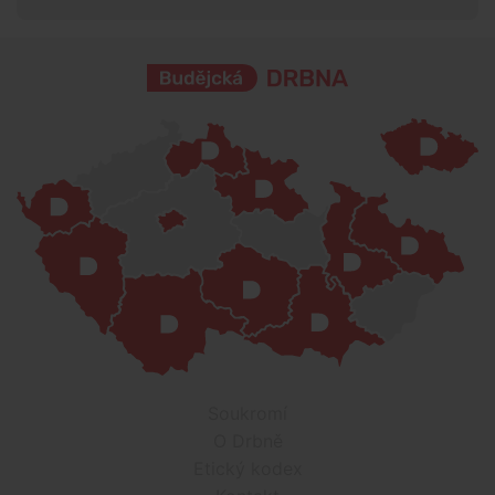
Soukromí
O Drbně
Etický kodex