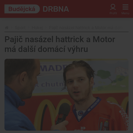
Sport
Hokej
Pajič nasázel hattrick a Motor má další do
Pajič nasázel hattrick a Motor
má další domácí výhru