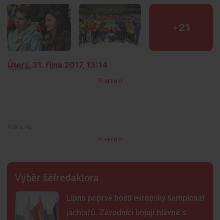
+
21
Úterý, 31. října 2017, 13:14
Premium
Premium
Výběr šéfredaktora
Lipno poprvé hostí evropský šampionát
jachtařů. Závodníci bojují hlavně s