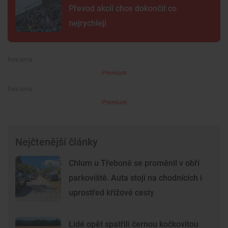
Převod akcií chce dokončit co
nejrychleji
Premium
Premium
Nejčtenější články
Chlum u Třeboně se proměnil v obří
parkoviště. Auta stojí na chodnících i
uprostřed křížové cesty
Lidé opět spatřili černou kočkovitou