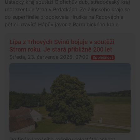
Ústecký kraj soutěží Oldřichův dub, středočeský kraj
reprezentuje Vrba v Brdatkách. Ze Zlínského kraje se
do superfinále probojovala Hruška na Radovách a
pětici uzavírá Hápův javor z Pardubického kraje.
Lípa z Trhových Svinů bojuje v soutěži
Strom roku. Je stará přibližně 200 let
Středa, 23. července 2025, 07:00
Společnost
Do finále letošního ročníku celostátní ankety