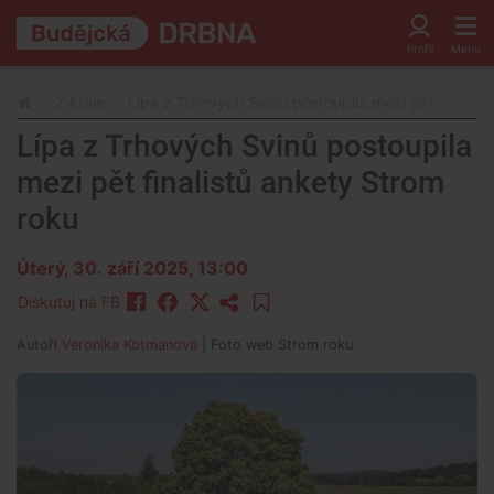
Z kraje
Lípa z Trhových Svinů postoupila mezi pět finalist
Lípa z Trhových Svinů postoupila
mezi pět finalistů ankety Strom
roku
Úterý, 30. září 2025, 13:00
Diskutuj na FB
Autoři
Veronika Kotmanová
| Foto
web Strom roku