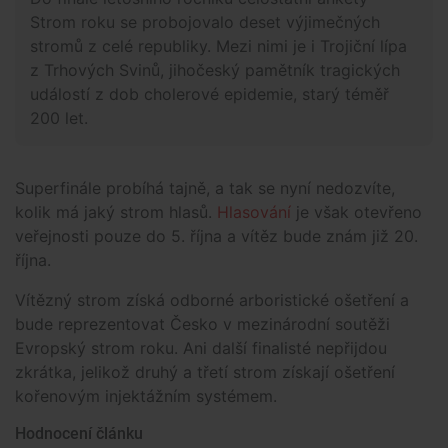
Strom roku se probojovalo deset výjimečných
stromů z celé republiky. Mezi nimi je i Trojiční lípa
z Trhových Svinů, jihočeský pamětník tragických
událostí z dob cholerové epidemie, starý téměř
200 let.
Superfinále probíhá tajně, a tak se nyní nedozvíte,
kolik má jaký strom hlasů.
Hlasování
je však otevřeno
veřejnosti pouze do 5. října a vítěz bude znám již 20.
října.
Vítězný strom získá odborné arboristické ošetření a
bude reprezentovat Česko v mezinárodní soutěži
Evropský strom roku. Ani další finalisté nepřijdou
zkrátka, jelikož druhý a třetí strom získají ošetření
kořenovým injektážním systémem.
Hodnocení článku