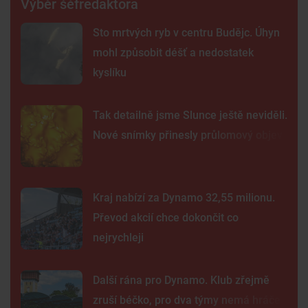
Výběr šéfredaktora
Sto mrtvých ryb v centru Budějc. Úhyn
mohl způsobit déšť a nedostatek
kyslíku
Tak detailně jsme Slunce ještě neviděli.
Nové snímky přinesly průlomový objev
Kraj nabízí za Dynamo 32,55 milionu.
Převod akcií chce dokončit co
nejrychleji
Další rána pro Dynamo. Klub zřejmě
zruší béčko, pro dva týmy nemá hráče