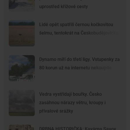
uprostřed křížové cesty
Lidé opět spatřili černou kočkovitou
šelmu, tentokrát na Českobudějovicku
Dynamo míří do třetí ligy. Vstupenky za
80 korun už na internetu nekoupíte
Vedra vystřídají bouřky. Česko
zasáhnou nárazy větru, kroupy i
přívalové srážky
DRBNA HISTORIČKA: Kavárna Savoy