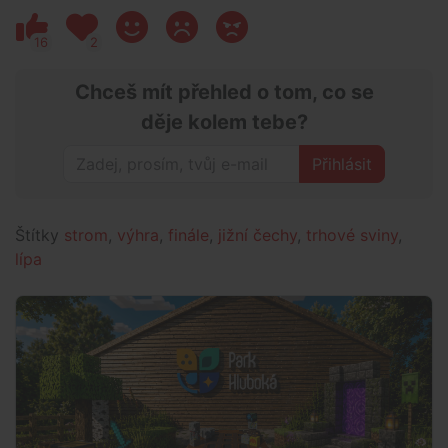
16
2
Chceš mít přehled o tom, co se
děje kolem tebe?
Přihlásit
Štítky
strom
,
výhra
,
finále
,
jižní čechy
,
trhové sviny
,
lípa