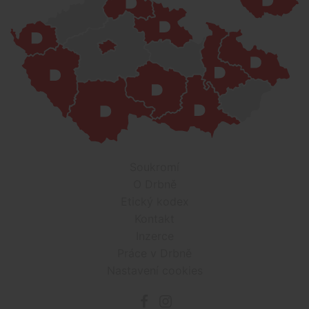
Soukromí
O Drbně
Etický kodex
Kontakt
Inzerce
Práce v Drbně
Nastavení cookies