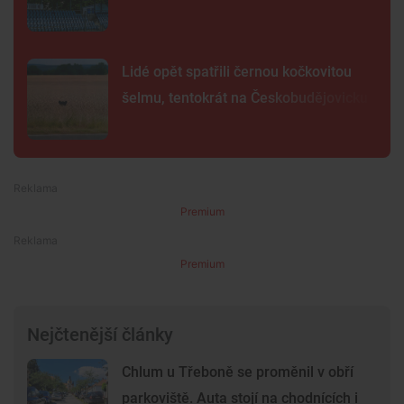
Lidé opět spatřili černou kočkovitou
šelmu, tentokrát na Českobudějovicku
Premium
Premium
Nejčtenější články
Chlum u Třeboně se proměnil v obří
parkoviště. Auta stojí na chodnících i