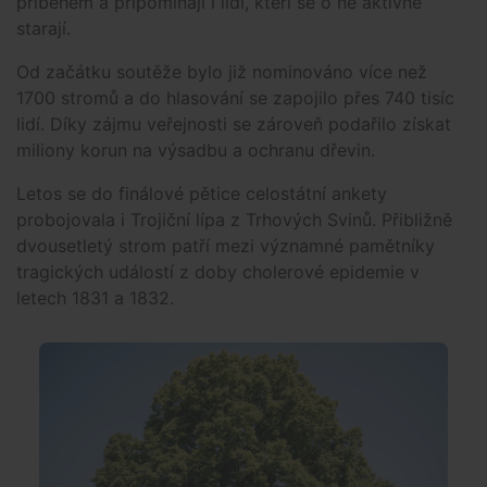
příběhem a připomínají i lidi, kteří se o ně aktivně
starají.
Od začátku soutěže bylo již nominováno více než
1700 stromů a do hlasování se zapojilo přes 740 tisíc
lidí. Díky zájmu veřejnosti se zároveň podařilo získat
miliony korun na výsadbu a ochranu dřevin.
Letos se do finálové pětice celostátní ankety
probojovala i Trojiční lípa z Trhových Svinů. Přibližně
dvousetletý strom patří mezi významné pamětníky
tragických událostí z doby cholerové epidemie v
letech 1831 a 1832.