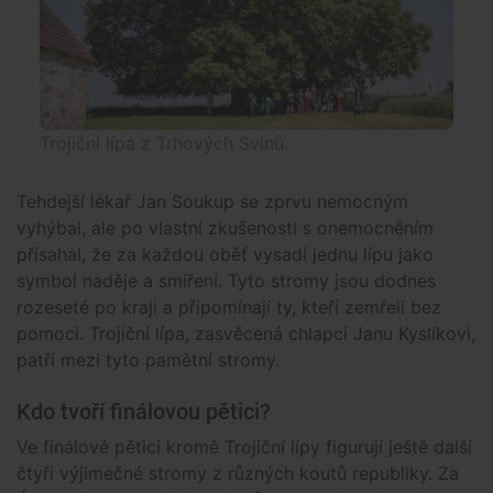
Trojiční lípa z Trhových Svinů.
Tehdejší lékař Jan Soukup se zprvu nemocným
vyhýbal, ale po vlastní zkušenosti s onemocněním
přísahal, že za každou oběť vysadí jednu lípu jako
symbol naděje a smíření. Tyto stromy jsou dodnes
rozeseté po kraji a připomínají ty, kteří zemřeli bez
pomoci. Trojiční lípa, zasvěcená chlapci Janu Kyslíkovi,
patří mezi tyto pamětní stromy.
Kdo tvoří finálovou pětici?
Ve finálové pětici kromě Trojiční lípy figurují ještě další
čtyři výjimečné stromy z různých koutů republiky. Za