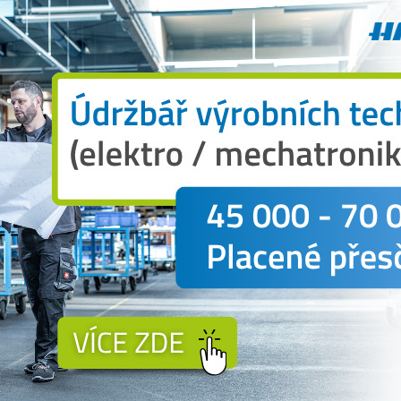
lem vytváření vhodného prostředí pro podporu
í výjimkou - bude poskytovat univerzální
avené nábytkem a přístroji za zvýhodněných
dem. K pronájmu bude rovněž přednáškový sál a
e bude možné otestovat si své myšlenky v
zu.
hodné podmínky pro rozvoj nových firem. Ty
rá pomohou v regionu udržet kvalifikovanou
ický park přispěje k zatraktivnění image kraje a
ů České republiky nebo i ze zahraničí,“
uvedl ředitel
rantišek Mlčák.
N
eckotechnického parku, vznikající v areálu
čena v druhé polovině léta. Od vydání minulého
čeká na vybavení nábytkem a přístroji. Celková
ude zhruba dva tisíce metrů čtverečních.
fondu pro regionální rozvoj ze 75 procent.