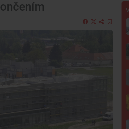
končením
V