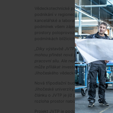
Vědeckotechnické parky vznikají za úče
podnikání v regionech. Ten budějcký nen
kancelářské a laboratorní prostředí vyb
podmínek všem zájemcům s dobrým nápa
prostory poloprovozního charakteru, kd
podmínkách blížících se reálnému provo
„Díky výstavbě JVTP budou vytvořeny v
mohou přinést nová pracovní místa, kte
pracovní sílu. Ale nejen to. Vědeckotechn
může přilákat investory i z jiných region
Jihočeského vědeckotechnického parku F
Nová třípodlažní budova Jihočeského věd
Jihočeské univerzity, by měla být dokon
článku o JVTP je již před dokončením a 
rozloha prostor nabízených k pronájmu b
Projekt JVTP je podpořený z Evropského 