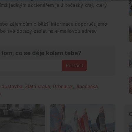
jímž jediným akcionářem je Jihočeský kraj, který
ebo zájemcům o bližší informace doporučujeme
bo své dotazy zaslat na e-mailovou adresu
 tom, co se děje kolem tebe?
Přihlásit
,
dostavba
,
Zlatá stoka
,
Drbna.cz
,
Jihočeská
o
O