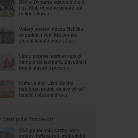
Béčko Dynama odstoupilo z 4.
ligy. Klub dostane pokutu půl
milionu korun
Volary postaví novou čističku
odpadních vod. Má pomoci
zlepšit kvalitu vody v Lipně
Lipno poprvé hostí evropský
šampionát jachtařů. Závodníci
bojují hlavně s počasím
Kulturní tipy: Jižní Čechy
nabídnou poutě, oslavy výročí
hasičů i plavení dřeva
 čem píše Trade-off
ČNB ponechala sazby beze
změny, inflace má krátkodobě