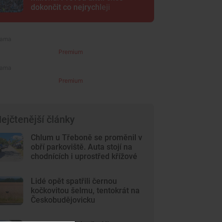
dokončit co nejrychleji
Premium
Premium
ejčtenější články
Chlum u Třeboně se proměnil v
obří parkoviště. Auta stojí na
chodnících i uprostřed křížové
cesty
Lidé opět spatřili černou
kočkovitou šelmu, tentokrát na
Českobudějovicku