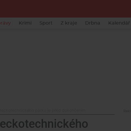
rávy
Krimi
Sport
Z kraje
Drbna
Kalendář 
eckotechnického parku je před dokončením
eckotechnického