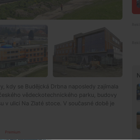
N
by, kdy se Budějcká Drbna naposledy zajímala
očeského vědeckotechnického parku, budovy
u v ulici Na Zlaté stoce. V současné době je
Premium