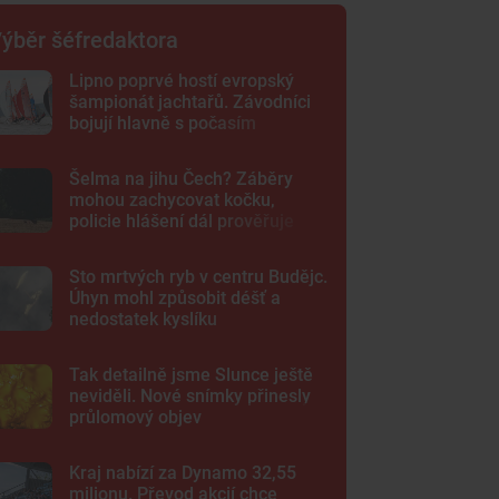
ýběr šéfredaktora
Lipno poprvé hostí evropský
šampionát jachtařů. Závodníci
bojují hlavně s počasím
Šelma na jihu Čech? Záběry
mohou zachycovat kočku,
policie hlášení dál prověřuje
Sto mrtvých ryb v centru Budějc.
Úhyn mohl způsobit déšť a
nedostatek kyslíku
Tak detailně jsme Slunce ještě
neviděli. Nové snímky přinesly
průlomový objev
Kraj nabízí za Dynamo 32,55
milionu. Převod akcií chce