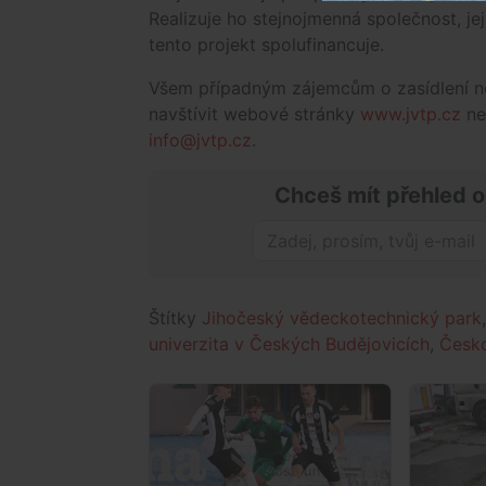
Realizuje ho stejnojmenná společnost, je
tento projekt spolufinancuje.
Všem případným zájemcům o zasídlení n
navštívit webové stránky
www.jvtp.cz
ne
info@jvtp.cz
.
Chceš mít přehled o
Štítky
Jihočeský vědeckotechnický park
univerzita v Českých Budějovicích
,
Česk