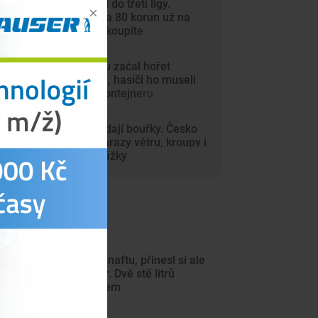
Dynamo míří do třetí ligy.
Vstupenky za 80 korun už na
internetu nekoupíte
V autosalonu začal hořet
elektromobil, hasiči ho museli
ponořit do kontejneru
Vedra vystřídají bouřky. Česko
zasáhnou nárazy větru, kroupy i
přívalové srážky
ejnovější články
Chtěl ukrást naftu, přinesl si ale
malý kanystr. Dvě stě litrů
vyteklo na zem