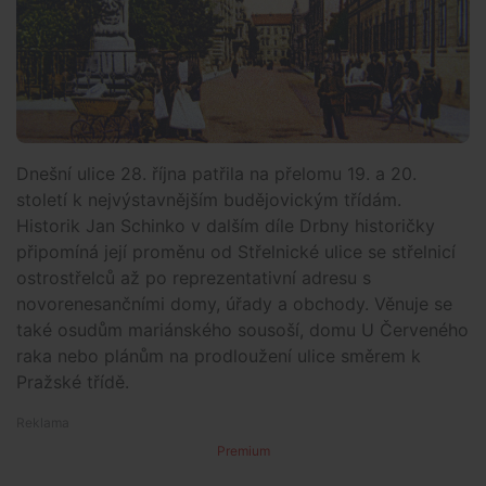
Dnešní ulice 28. října patřila na přelomu 19. a 20.
století k nejvýstavnějším budějovickým třídám.
Historik Jan Schinko v dalším díle Drbny historičky
připomíná její proměnu od Střelnické ulice se střelnicí
ostrostřelců až po reprezentativní adresu s
novorenesančními domy, úřady a obchody. Věnuje se
také osudům mariánského sousoší, domu U Červeného
raka nebo plánům na prodloužení ulice směrem k
Pražské třídě.
Premium