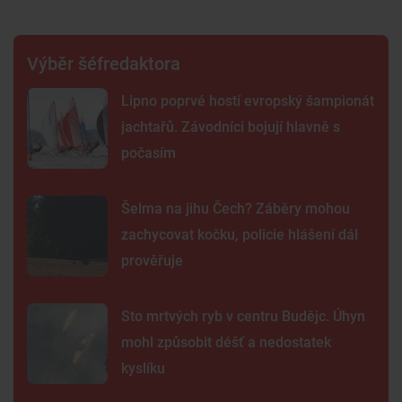
Výběr šéfredaktora
Lipno poprvé hostí evropský šampionát
jachtařů. Závodníci bojují hlavně s
počasím
Šelma na jihu Čech? Záběry mohou
zachycovat kočku, policie hlášení dál
prověřuje
Sto mrtvých ryb v centru Budějc. Úhyn
mohl způsobit déšť a nedostatek
kyslíku