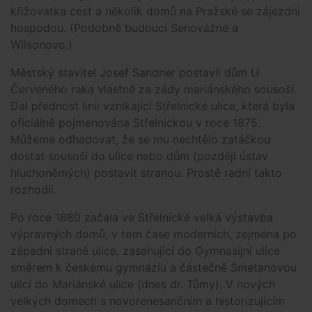
křižovatka cest a několik domů na Pražské se zájezdní
hospodou. (Podobně budoucí Senovážné a
Wilsonovo.)
Městský stavitel Josef Sandner postavil dům U
Červeného raka vlastně za zády mariánského sousoší.
Dal přednost linii vznikající Střelnické ulice, která byla
oficiálně pojmenována Střelnickou v roce 1875.
Můžeme odhadovat, že se mu nechtělo zatáčkou
dostat sousoší do ulice nebo dům (později ústav
hluchoněmých) postavit stranou. Prostě radní takto
rozhodli.
Po roce 1880 začala ve Střelnické velká výstavba
výpravných domů, v tom čase moderních, zejména po
západní straně ulice, zasahující do Gymnasijní ulice
směrem k českému gymnáziu a částečně Smetanovou
ulicí do Mariánské ulice (dnes dr. Tůmy). V nových
velkých domech s novorenesančním a historizujícím