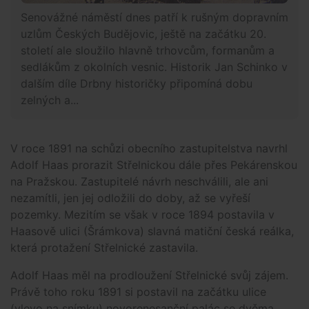
Senovážné náměstí dnes patří k rušným dopravním
uzlům Českých Budějovic, ještě na začátku 20.
století ale sloužilo hlavně trhovcům, formanům a
sedlákům z okolních vesnic. Historik Jan Schinko v
dalším díle Drbny historičky připomíná dobu
zelných a...
V roce 1891 na schůzi obecního zastupitelstva navrhl
Adolf Haas prorazit Střelnickou dále přes Pekárenskou
na Pražskou. Zastupitelé návrh neschválili, ale ani
nezamítli, jen jej odložili do doby, až se vyřeší
pozemky. Mezitím se však v roce 1894 postavila v
Haasově ulici (Šrámkova) slavná matiční česká reálka,
která protažení Střelnické zastavila.
Adolf Haas měl na prodloužení Střelnické svůj zájem.
Právě toho roku 1891 si postavil na začátku ulice
(vlevo na snímku) novorenesanční palác se dvěma