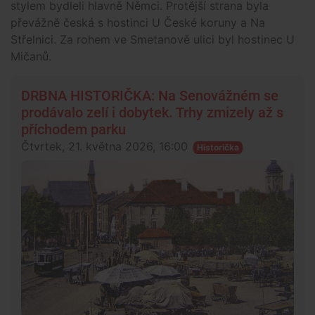
stylem bydleli hlavně Němci. Protější strana byla
převážně česká s hostinci U České koruny a Na
Střelnici. Za rohem ve Smetanově ulici byl hostinec U
Mičanů.
DRBNA HISTORIČKA: Na Senovážném se
prodávalo zelí i dobytek. Trhy zmizely až s
příchodem parku
Čtvrtek, 21. května 2026, 16:00
Historička