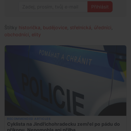
Přihlásit
Štítky
historička
,
budějovice
,
střelnická
,
úředníci
,
obchodníci
,
elity