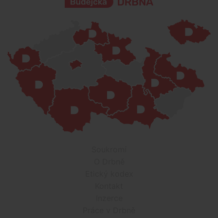
Soukromí
O Drbně
Etický kodex
Kontakt
Inzerce
Práce v Drbně