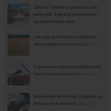
Chlum u Třeboně se proměnil v obří
parkoviště. Auta stojí na chodnících i
uprostřed křížové cesty
Lidé opět spatřili černou kočkovitou
šelmu, tentokrát na Českobudějovicku
V autosalonu začal hořet elektromobil,
hasiči ho museli ponořit do kontejneru
Dynamo míří do třetí ligy. Vstupenky za
80 korun už na internetu nekoupíte