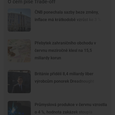
O čem píše Trade-off
ČNB ponechala sazby beze změny,
inflace má krátkodobě vzrůst ke 3 %
Přebytek zahraničního obchodu v
červnu meziročně klesl na 15,5
miliardy korun
Británie přidělí 8,4 miliardy liber
výrobcům ponorek Dreadnought
Průmyslová produkce v červnu vzrostla
o 4 %, hodnota zakázek stoupla