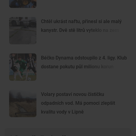
Chtěl ukrást naftu, přinesl si ale malý
kanystr. Dvě stě litrů vyteklo na zem
Béčko Dynama odstoupilo z 4. ligy. Klub
dostane pokutu půl milionu korun
Volary postaví novou čističku
odpadních vod. Má pomoci zlepšit
kvalitu vody v Lipně