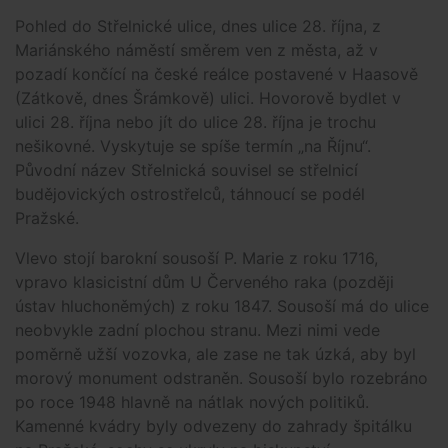
Pohled do Střelnické ulice, dnes ulice 28. října, z
Mariánského náměstí směrem ven z města, až v
pozadí končící na české reálce postavené v Haasově
(Zátkově, dnes Šrámkově) ulici. Hovorově bydlet v
ulici 28. října nebo jít do ulice 28. října je trochu
nešikovné. Vyskytuje se spíše termín „na Říjnu“.
Původní název Střelnická souvisel se střelnicí
budějovických ostrostřelců, táhnoucí se podél
Pražské.
Vlevo stojí barokní sousoší P. Marie z roku 1716,
vpravo klasicistní dům U Červeného raka (později
ústav hluchoněmých) z roku 1847. Sousoší má do ulice
neobvykle zadní plochou stranu. Mezi nimi vede
poměrně užší vozovka, ale zase ne tak úzká, aby byl
morový monument odstraněn. Sousoší bylo rozebráno
po roce 1948 hlavně na nátlak nových politiků.
Kamenné kvádry byly odvezeny do zahrady špitálku