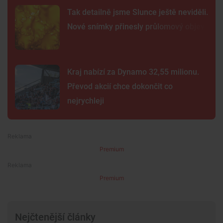
Tak detailně jsme Slunce ještě neviděli.
Nové snímky přinesly průlomový objev
Kraj nabízí za Dynamo 32,55 milionu.
Převod akcií chce dokončit co
nejrychleji
Premium
Premium
Nejčtenější články