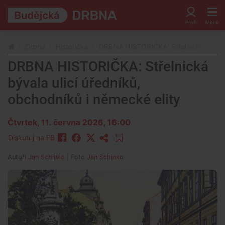
Drbna
Historička
DRBNA HISTORIČKA: Střelnická bývala 
DRBNA HISTORIČKA: Střelnická
bývala ulicí úředníků,
obchodníků i německé elity
Čtvrtek, 11. června 2026, 16:00
Diskutuj na FB
Autoři
Jan Schinko
| Foto
Jan Schinko