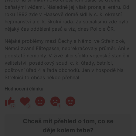
baňatými věžemi. Následně jej však pronajal eráru. Od
roku 1892 zde v Haasově domě sídlily c. k. okresní
hejtmanství a c. k. školní rada. Za socialismu zde bylo
nějaký čas oddělení pasů a víz, dnes Policie ČR.
Nějaké problémy mezi Čechy a Němci ve Střelnické,
Němci zvané Elitegasse, nepřekračovaly průměr. Ani v
podstatě nemohly. V živé ulici sídlilo vojenské staniční
velitelství, posádkový soud, c. k. úřady, četníci,
poštovní úřad 4 a řada obchodů. Jen v hospodě Na
Střelnici to občas někdo přehnal.
Hodnocení článku
17
3
1
Chceš mít přehled o tom, co se
děje kolem tebe?