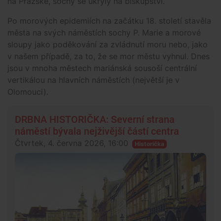
na Pražské, sochy se ukryly na biskupství.
Po morových epidemiích na začátku 18. století stavěla
města na svých náměstích sochy P. Marie a morové
sloupy jako poděkování za zvládnutí moru nebo, jako
v našem případě, za to, že se mor městu vyhnul. Dnes
jsou v mnoha městech mariánská sousoší centrální
vertikálou na hlavních náměstích (největší je v
Olomouci).
DRBNA HISTORIČKA: Severní strana
náměstí bývala nejživější částí centra
Čtvrtek, 4. června 2026, 16:00
Historička