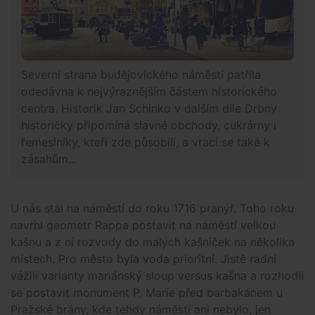
Severní strana budějovického náměstí patřila
odedávna k nejvýraznějším částem historického
centra. Historik Jan Schinko v dalším díle Drbny
historičky připomíná slavné obchody, cukrárny i
řemeslníky, kteří zde působili, a vrací se také k
zásahům...
U nás stál na náměstí do roku 1716 pranýř. Toho roku
navrhl geometr Rappa postavit na náměstí velkou
kašnu a z ní rozvody do malých kašniček na několika
místech. Pro město byla voda prioritní. Jistě radní
vážili varianty mariánský sloup versus kašna a rozhodli
se postavit monument P. Marie před barbakánem u
Pražské brány, kde tehdy náměstí ani nebylo, jen