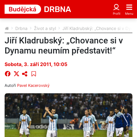
Drbna
Život a styl
Jiří Kladrubský: „Chovance si v Dyn
Jiří Kladrubský: „Chovance si v
Dynamu neumím představit!“
Sobota, 3. září 2011, 10:05
Autoři
Pavel Kacerovský