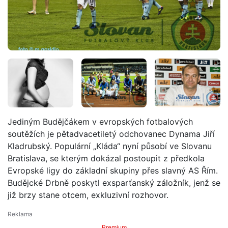
Jediným Budějčákem v evropských fotbalových
soutěžích je pětadvacetiletý odchovanec Dynama Jiří
Kladrubský. Populární „Kláda“ nyní působí ve Slovanu
Bratislava, se kterým dokázal postoupit z předkola
Evropské ligy do základní skupiny přes slavný AS Řím.
Budějcké Drbně poskytl exsparťanský záložník, jenž se
již brzy stane otcem, exkluzivní rozhovor.
Premium