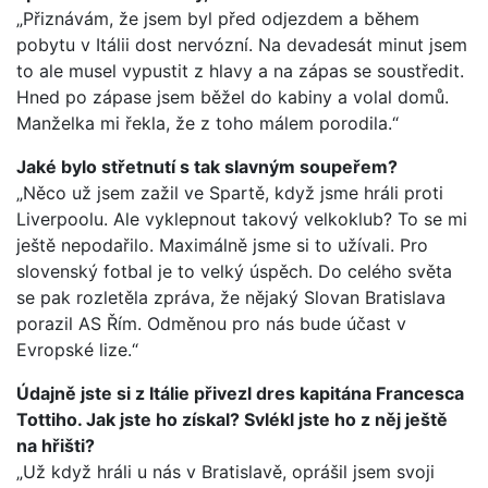
„Přiznávám, že jsem byl před odjezdem a během
pobytu v Itálii dost nervózní. Na devadesát minut jsem
to ale musel vypustit z hlavy a na zápas se soustředit.
Hned po zápase jsem běžel do kabiny a volal domů.
Manželka mi řekla, že z toho málem porodila.“
Jaké bylo střetnutí s tak slavným soupeřem?
„Něco už jsem zažil ve Spartě, když jsme hráli proti
Liverpoolu. Ale vyklepnout takový velkoklub? To se mi
ještě nepodařilo. Maximálně jsme si to užívali. Pro
slovenský fotbal je to velký úspěch. Do celého světa
se pak rozletěla zpráva, že nějaký Slovan Bratislava
porazil AS Řím. Odměnou pro nás bude účast v
Evropské lize.“
Údajně jste si z Itálie přivezl dres kapitána Francesca
Tottiho. Jak jste ho získal? Svlékl jste ho z něj ještě
na hřišti?
„Už když hráli u nás v Bratislavě, oprášil jsem svoji