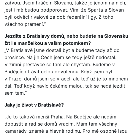
zařvou. Jsem hráčem Slovanu, takže je jenom na nich,
jestli mě budou podporovat. Vím, že Sparta a Slovan
byli odvěcí rivalové za dob federální ligy. Z toho
všechno pramení.“
Jezdíte z Bratislavy domů, nebo budete na Slovensku
žít i s manželkou a vaším potomkem?
„V Bratislavě jsme dostali byt a budeme tady až do
prosince. Na jih Čech jsem se tedy ještě nedostal.
V zimní přestávce se tam ale chystám. Budeme v
Budějcích trávit celou dovolenou. Když jsem byl
v Praze, domů jsem se vracel, ale teď už je to mnohem
dál. Teď když navíc čekáme malou, tak se nedá jezdit
sem tam.“
Jaký je život v Bratislavě?
„Je to taková menší Praha. Na Budějce ale nedám
dopustit a rád se domů vracím. Mám tam všechny
kamarády, známé a hlavně rodinu. Pro mě osobně jsou