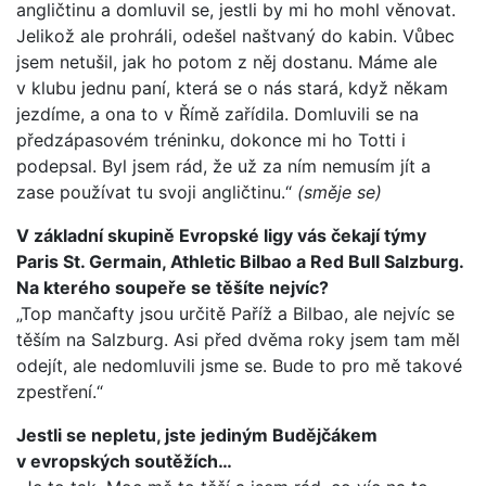
angličtinu a domluvil se, jestli by mi ho mohl věnovat.
Jelikož ale prohráli, odešel naštvaný do kabin. Vůbec
jsem netušil, jak ho potom z něj dostanu. Máme ale
v klubu jednu paní, která se o nás stará, když někam
jezdíme, a ona to v Římě zařídila. Domluvili se na
předzápasovém tréninku, dokonce mi ho Totti i
podepsal. Byl jsem rád, že už za ním nemusím jít a
zase používat tu svoji angličtinu.“
(směje se)
V základní skupině Evropské ligy vás čekají týmy
Paris St. Germain, Athletic Bilbao a Red Bull Salzburg.
Na kterého soupeře se těšíte nejvíc?
„Top mančafty jsou určitě Paříž a Bilbao, ale nejvíc se
těším na Salzburg. Asi před dvěma roky jsem tam měl
odejít, ale nedomluvili jsme se. Bude to pro mě takové
zpestření.“
Jestli se nepletu, jste jediným Budějčákem
v evropských soutěžích…