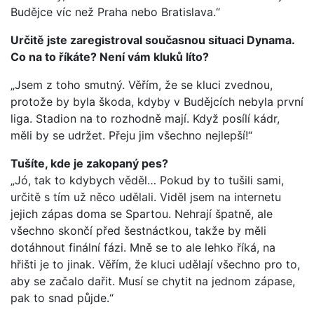
Budějce víc než Praha nebo Bratislava.“
Určitě jste zaregistroval současnou situaci Dynama.
Co na to říkáte? Není vám kluků líto?
„Jsem z toho smutný. Věřím, že se kluci zvednou,
protože by byla škoda, kdyby v Budějcích nebyla první
liga. Stadion na to rozhodně mají. Když posílí kádr,
měli by se udržet. Přeju jim všechno nejlepší!“
Tušíte, kde je zakopaný pes?
„Jó, tak to kdybych věděl… Pokud by to tušili sami,
určitě s tím už něco udělali. Viděl jsem na internetu
jejich zápas doma se Spartou. Nehrají špatně, ale
všechno skončí před šestnáctkou, takže by měli
dotáhnout finální fázi. Mně se to ale lehko říká, na
hřišti je to jinak. Věřím, že kluci udělají všechno pro to,
aby se začalo dařit. Musí se chytit na jednom zápase,
pak to snad půjde.“