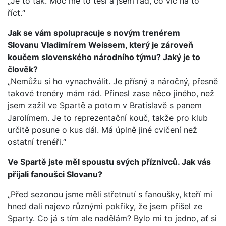
„Je to tak. Moc mě to těší a jsem rád, co víc na to
říct.“
Jak se vám spolupracuje s novým trenérem
Slovanu Vladimírem Weissem, který je zároveň
koučem slovenského národního týmu? Jaký je to
člověk?
„Nemůžu si ho vynachválit. Je přísný a náročný, přesně
takové trenéry mám rád. Přinesl zase něco jiného, než
jsem zažil ve Spartě a potom v Bratislavě s panem
Jarolímem. Je to reprezentační kouč, takže pro klub
určitě posune o kus dál. Má úplně jiné cvičení než
ostatní trenéři.“
Ve Spartě jste měl spoustu svých příznivců. Jak vás
přijali fanoušci Slovanu?
„Před sezonou jsme měli střetnutí s fanoušky, kteří mi
hned dali najevo různými pokřiky, že jsem přišel ze
Sparty. Co já s tím ale nadělám? Bylo mi to jedno, ať si