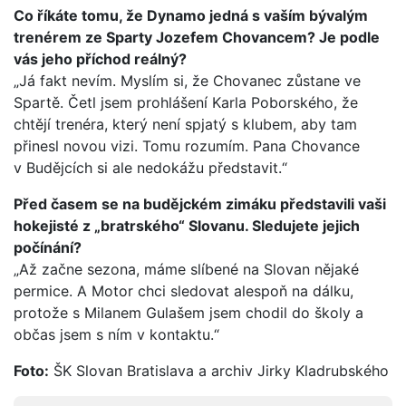
Co říkáte tomu, že Dynamo jedná s vaším bývalým
trenérem ze Sparty Jozefem Chovancem? Je podle
vás jeho příchod reálný?
„Já fakt nevím. Myslím si, že Chovanec zůstane ve
Spartě. Četl jsem prohlášení Karla Poborského, že
chtějí trenéra, který není spjatý s klubem, aby tam
přinesl novou vizi. Tomu rozumím. Pana Chovance
v Budějcích si ale nedokážu představit.“
Před časem se na budějckém zimáku představili vaši
hokejisté z „bratrského“ Slovanu. Sledujete jejich
počínání?
„Až začne sezona, máme slíbené na Slovan nějaké
permice. A Motor chci sledovat alespoň na dálku,
protože s Milanem Gulašem jsem chodil do školy a
občas jsem s ním v kontaktu.“
Foto:
ŠK Slovan Bratislava a archiv Jirky Kladrubského