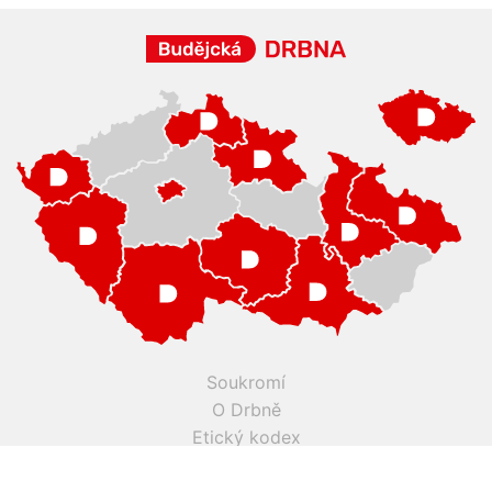
Soukromí
O Drbně
Etický kodex
Kontakt
Inzerce