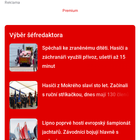
Premium
Výběr šéfredaktora
Spěchali ke zraněnému dítěti. Hasiči a
záchranáři využili přívoz, ušetří až 15
minut
Hasiči z Mokrého slaví sto let. Začínali
s ruční stříkačkou, dnes mají 130 členů
Lipno poprvé hostí evropský šampionát
jachtařů. Závodníci bojují hlavně s