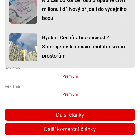
Řidičák do konce roku propadne čtvrt
milionu lidí. Nový přijde i do výdejního
boxu
Bydlení Čechů v budoucnosti?
Směřujeme k menším multifunkčním
prostorům
Premium
Premium
Další články
Další komerční články