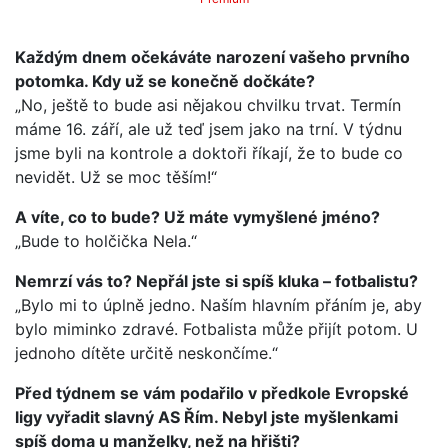
Každým dnem očekáváte narození vašeho prvního
potomka. Kdy už se konečně dočkáte?
„No, ještě to bude asi nějakou chvilku trvat. Termín
máme 16. září, ale už teď jsem jako na trní. V týdnu
jsme byli na kontrole a doktoři říkají, že to bude co
nevidět. Už se moc těším!“
A víte, co to bude? Už máte vymyšlené jméno?
„Bude to holčička Nela.“
Nemrzí vás to? Nepřál jste si spíš kluka – fotbalistu?
„Bylo mi to úplně jedno. Naším hlavním přáním je, aby
bylo miminko zdravé. Fotbalista může přijít potom. U
jednoho dítěte určitě neskončíme.“
Před týdnem se vám podařilo v předkole Evropské
ligy vyřadit slavný AS Řím. Nebyl jste myšlenkami
spíš doma u manželky, než na hřišti?