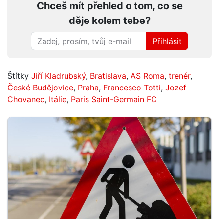
Chceš mít přehled o tom, co se
děje kolem tebe?
Přihlásit
Štítky
Jiří Kladrubský
,
Bratislava
,
AS Roma
,
trenér
,
České Budějovice
,
Praha
,
Francesco Totti
,
Jozef
Chovanec
,
Itálie
,
Paris Saint-Germain FC