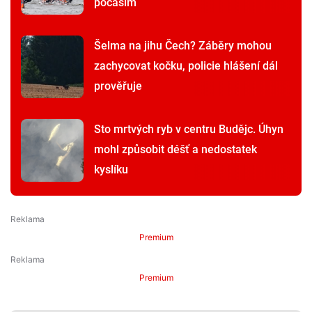
počasím
Šelma na jihu Čech? Záběry mohou
zachycovat kočku, policie hlášení dál
prověřuje
Sto mrtvých ryb v centru Budějc. Úhyn
mohl způsobit déšť a nedostatek
kyslíku
Premium
Premium