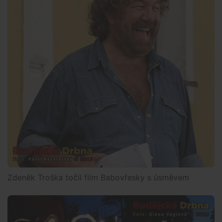
Zdeněk Troška točil film Babovřesky s úsměvem