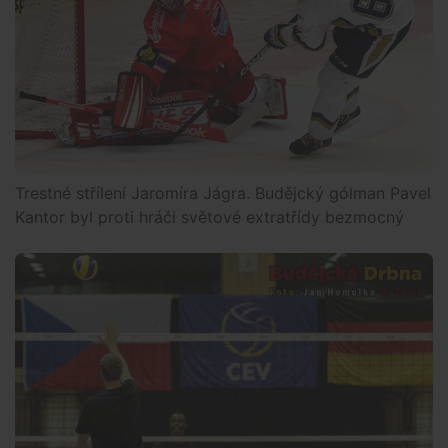
Trestné střílení Jaromíra Jágra. Budějcký gólman Pavel
Kantor byl proti hráči světové extratřídy bezmocný