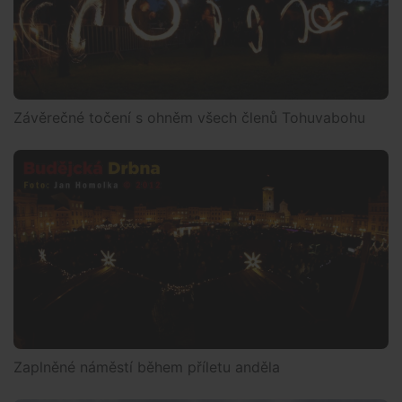
Závěrečné točení s ohněm všech členů Tohuvabohu
Zaplněné náměstí během příletu anděla