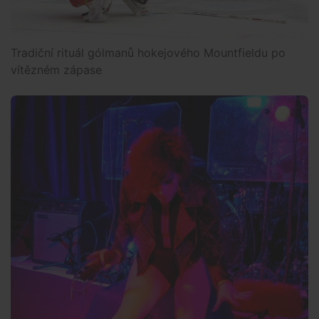
Tradiční rituál gólmanů hokejového Mountfieldu po
vítězném zápase