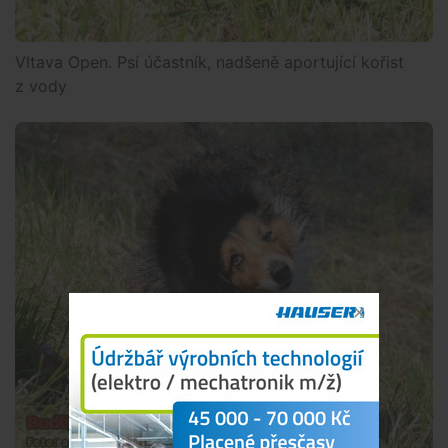
Vltava Open. Psí účastník, nadšeně aportující kořist
z vody