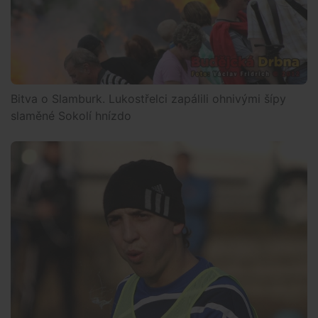
Bitva o Slamburk. Lukostřelci zapálili ohnivými šípy
slaměné Sokolí hnízdo