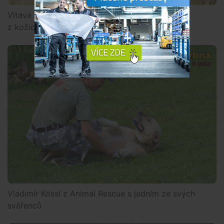
Vltava Open. Po aportu je třeba vytřepat vodu
z kožichu
Vladimír Kössl z Animal Rescue s jedním ze svých
svěřenců