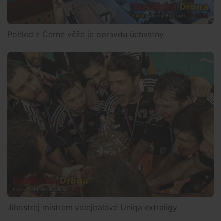
Pohled z Černé věže je opravdu úchvatný
Jihostroj mistrem volejbalové Uniqa extraligy