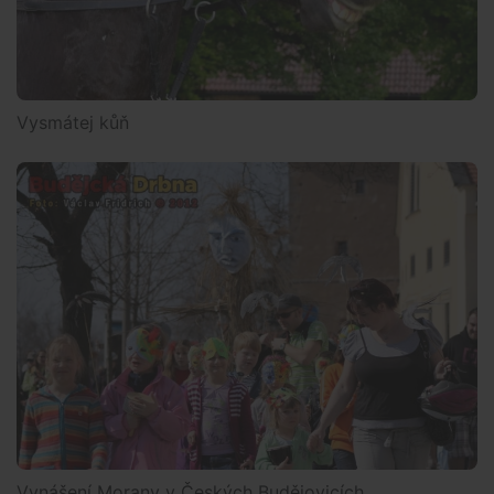
Vysmátej kůň
Vynášení Morany v Českých Budějovicích