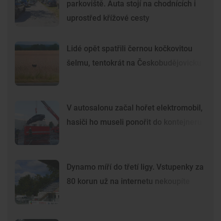
parkoviště. Auta stojí na chodnících i
uprostřed křížové cesty
Lidé opět spatřili černou kočkovitou
šelmu, tentokrát na Českobudějovicku
V autosalonu začal hořet elektromobil,
hasiči ho museli ponořit do kontejneru
Dynamo míří do třetí ligy. Vstupenky za
80 korun už na internetu nekoupíte