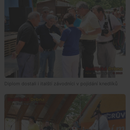
Diplom dostali i italští závodníci v pojídání knedlíků