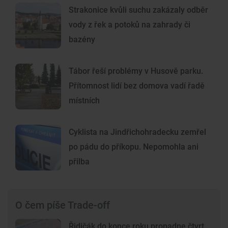
Strakonice kvůli suchu zakázaly odběr
vody z řek a potoků na zahrady či
bazény
Tábor řeší problémy v Husově parku.
Přítomnost lidí bez domova vadí řadě
místních
Cyklista na Jindřichohradecku zemřel
po pádu do příkopu. Nepomohla ani
přilba
O čem píše Trade-off
Řidičák do konce roku propadne čtvrt