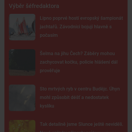
Výběr šéfredaktora
Lipno poprvé hostí evropský šampionát
jachtařů. Závodníci bojují hlavně s
počasím
Šelma na jihu Čech? Záběry mohou
zachycovat kočku, policie hlášení dál
prověřuje
Sto mrtvých ryb v centru Budějc. Úhyn
mohl způsobit déšť a nedostatek
kyslíku
Tak detailně jsme Slunce ještě neviděli.