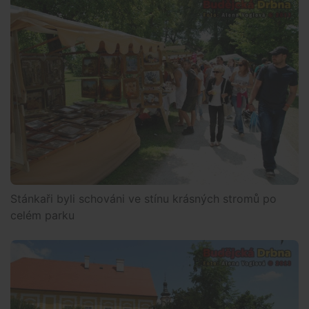
Stánkaři byli schováni ve stínu krásných stromů po
celém parku