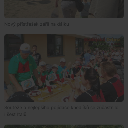
Nový přístřešek zářil na dálku
Soutěže o nejlepšího pojídače knedlíků se zúčastnilo
i šest Italů