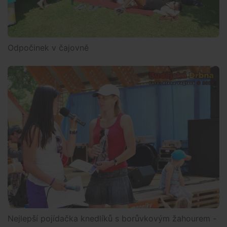
Odpočinek v čajovně
Nejlepší pojídačka knedlíků s borůvkovým žahourem -