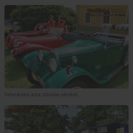
Veteránská auta zdobila náměstí