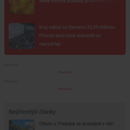
Nové snímky přinesly průlomový objev
Kraj nabízí za Dynamo 32,55 milionu.
Převod akcií chce dokončit co
nejrychleji
Premium
Premium
Nejčtenější články
Chlum u Třeboně se proměnil v obří