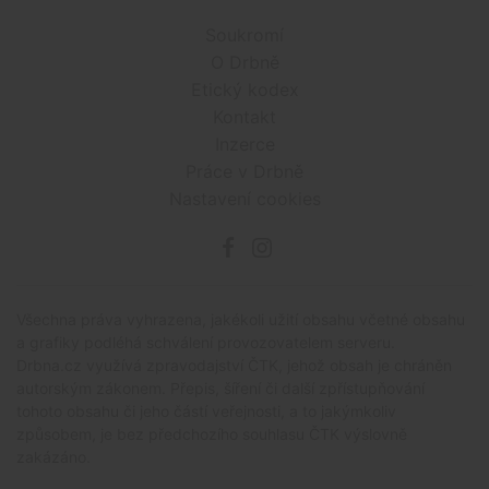
Soukromí
O Drbně
Etický kodex
Kontakt
Inzerce
Práce v Drbně
Nastavení cookies
Všechna práva vyhrazena, jakékoli užití obsahu včetné obsahu
a grafiky podléhá schválení provozovatelem serveru.
Drbna.cz využívá zpravodajství ČTK, jehož obsah je chráněn
autorským zákonem. Přepis, šíření či další zpřístupňování
tohoto obsahu či jeho částí veřejnosti, a to jakýmkoliv
způsobem, je bez předchozího souhlasu ČTK výslovně
zakázáno.