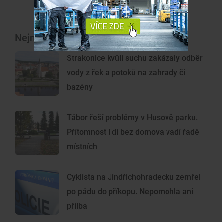
Nejnovější články
Strakonice kvůli suchu zakázaly odběr
vody z řek a potoků na zahrady či
bazény
Tábor řeší problémy v Husově parku.
Přítomnost lidí bez domova vadí řadě
místních
Cyklista na Jindřichohradecku zemřel
po pádu do příkopu. Nepomohla ani
přilba