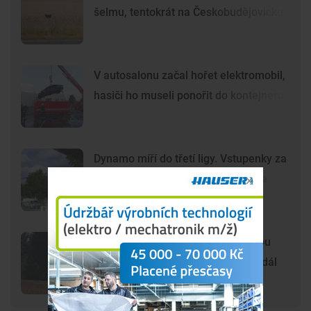
šelmu, tentokrát na Českobudějovicku
V autosalonu začal hořet elektromobil,
hasiči ho museli ponořit do kontejneru
Dynamo míří do třetí ligy. Vstupenky za
80 korun už na internetu nekoupíte
Šelma na jihu Čech? Záběry mohou
zachycovat kočku, policie hlášení dál
prověřuje