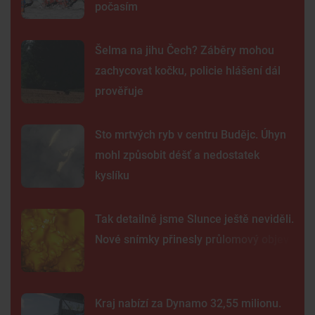
počasím
Šelma na jihu Čech? Záběry mohou
zachycovat kočku, policie hlášení dál
prověřuje
Sto mrtvých ryb v centru Budějc. Úhyn
mohl způsobit déšť a nedostatek
kyslíku
Tak detailně jsme Slunce ještě neviděli.
Nové snímky přinesly průlomový objev
Kraj nabízí za Dynamo 32,55 milionu.