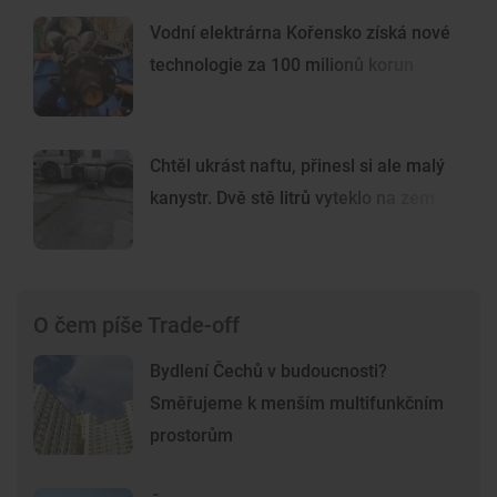
Vodní elektrárna Kořensko získá nové
technologie za 100 milionů korun
Chtěl ukrást naftu, přinesl si ale malý
kanystr. Dvě stě litrů vyteklo na zem
O čem píše Trade-off
Bydlení Čechů v budoucnosti?
Směřujeme k menším multifunkčním
prostorům