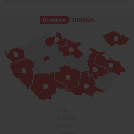
Soukromí
O Drbně
Etický kodex
Kontakt