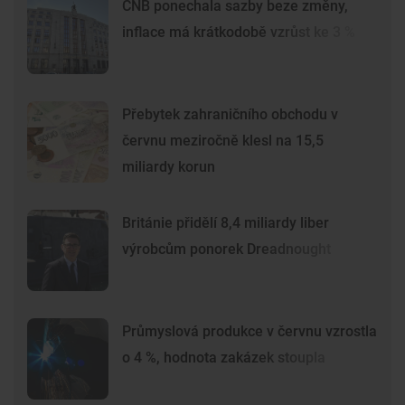
ČNB ponechala sazby beze změny,
inflace má krátkodobě vzrůst ke 3 %
Přebytek zahraničního obchodu v
červnu meziročně klesl na 15,5
miliardy korun
Británie přidělí 8,4 miliardy liber
výrobcům ponorek Dreadnought
Průmyslová produkce v červnu vzrostla
o 4 %, hodnota zakázek stoupla