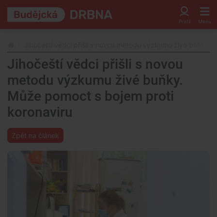
Jihočeští vědci přišli s novou metodu výzkumu živé buňky. 
Jihočeští vědci přišli s novou
metodu výzkumu živé buňky.
Může pomoct s bojem proti
koronaviru
Zpět na článek