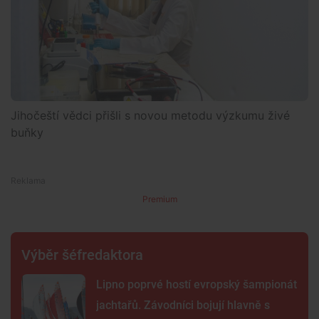
Jihočeští vědci přišli s novou metodu výzkumu živé
buňky
Premium
Výběr šéfredaktora
Lipno poprvé hostí evropský šampionát
jachtařů. Závodníci bojují hlavně s