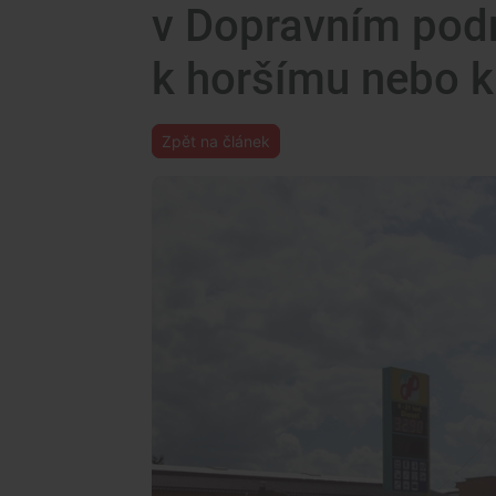
v Dopravním pod
k horšímu nebo k
Zpět na článek