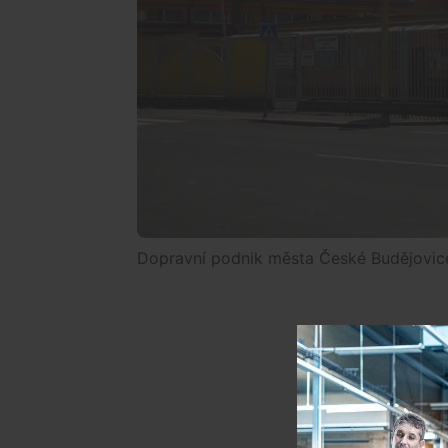
Dopravní podnik města České Budějovic