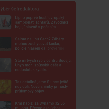
ýběr šéfredaktora
Lipno poprvé hostí evropský
šampionát jachtařů. Závodníci
bojují hlavně s počasím
Šelma na jihu Čech? Záběry
mohou zachycovat kočku,
policie hlášení dál prověřuje
Sto mrtvých ryb v centru Budějc.
Úhyn mohl způsobit déšť a
nedostatek kyslíku
Tak detailně jsme Slunce ještě
neviděli. Nové snímky přinesly
průlomový objev
Kraj nabízí za Dynamo 32,55
milionu. Převod akcií chce