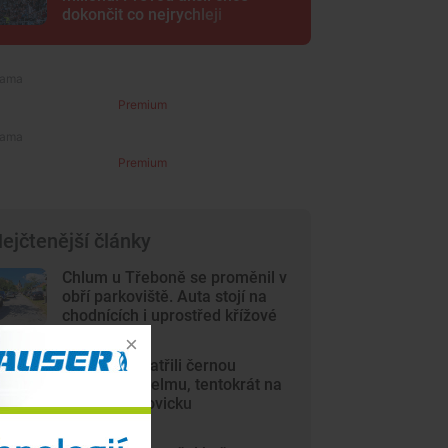
dokončit co nejrychleji
Premium
Premium
ejčtenější články
Chlum u Třeboně se proměnil v
obří parkoviště. Auta stojí na
chodnících i uprostřed křížové
cesty
Lidé opět spatřili černou
kočkovitou šelmu, tentokrát na
Českobudějovicku