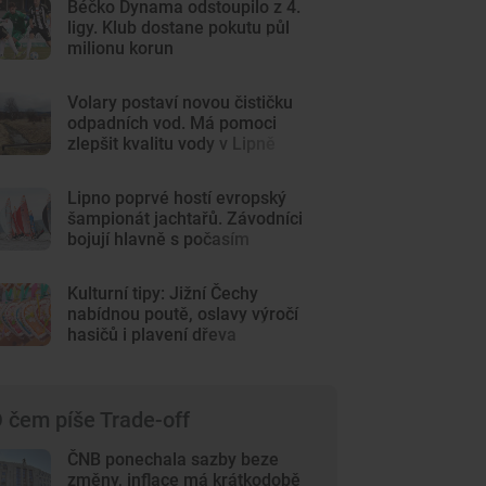
Béčko Dynama odstoupilo z 4.
ligy. Klub dostane pokutu půl
milionu korun
Volary postaví novou čističku
odpadních vod. Má pomoci
zlepšit kvalitu vody v Lipně
Lipno poprvé hostí evropský
šampionát jachtařů. Závodníci
bojují hlavně s počasím
Kulturní tipy: Jižní Čechy
nabídnou poutě, oslavy výročí
hasičů i plavení dřeva
 čem píše Trade-off
ČNB ponechala sazby beze
změny, inflace má krátkodobě