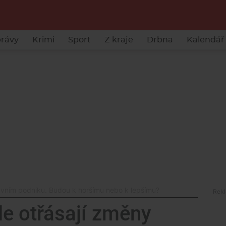
rávy
Krimi
Sport
Z kraje
Drbna
Kalendář 
avním podniku. Budou k horšímu nebo k lepšímu?
le otřásají změny