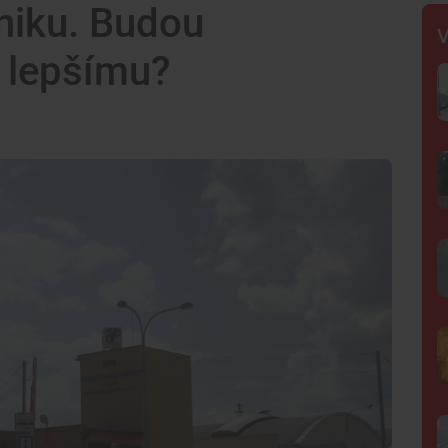
niku. Budou
V
 lepšímu?