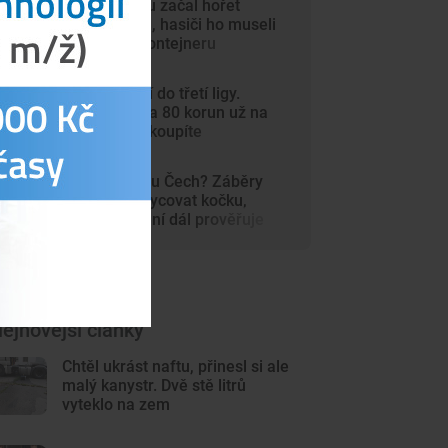
V autosalonu začal hořet
elektromobil, hasiči ho museli
ponořit do kontejneru
Dynamo míří do třetí ligy.
Vstupenky za 80 korun už na
internetu nekoupíte
Šelma na jihu Čech? Záběry
mohou zachycovat kočku,
policie hlášení dál prověřuje
ejnovější články
Chtěl ukrást naftu, přinesl si ale
malý kanystr. Dvě stě litrů
vyteklo na zem