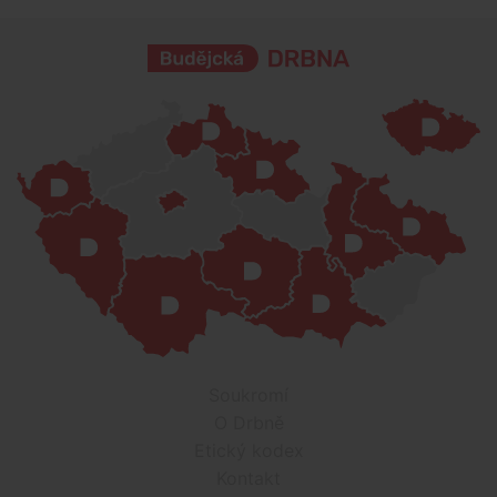
Soukromí
O Drbně
Etický kodex
Kontakt