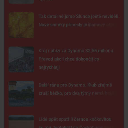
Tak detailně jsme Slunce ještě neviděli.
Nové snímky přinesly průlomový objev
Kraj nabízí za Dynamo 32,55 milionu.
Převod akcií chce dokončit co
nejrychleji
Další rána pro Dynamo. Klub zřejmě
zruší béčko, pro dva týmy nemá hráče
Lidé opět spatřili černou kočkovitou
šelmu, tentokrát na Českobudějovicku