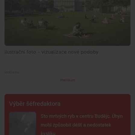
ilustrační foto - vizualizace nové podoby
Premium
Výběr šéfredaktora
Sto mrtvých ryb v centru Budějc. Úhyn
mohl způsobit déšť a nedostatek
kyslíku