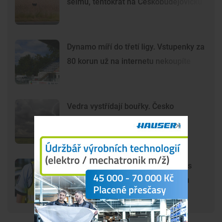
šelmu, tentokrát na Českobudějovicku
Dynamo míří do třetí ligy. Vstupenky za
80 korun už na internetu nekoupíte
Vedra vystřídají bouřky. Česko
zasáhnou nárazy větru, kroupy i
přívalové srážky
Motorkář zemřel po čelním střetu s
autobusem, obě vozidla po nárazu
začala hořet