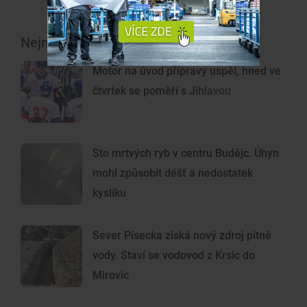
Nejnovější články
Motor na úvod přípravy uspěl, hned ve
čtvrtek se poměří s Jihlavou
Sto mrtvých ryb v centru Budějc. Úhyn
mohl způsobit déšť a nedostatek
kyslíku
Sever Písecka získá nový zdroj pitné
vody. Staví se vodovod z Krsic do
Mirovic