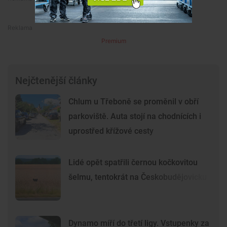
Premium
Premium
Nejčtenější články
Chlum u Třeboně se proměnil v obří
parkoviště. Auta stojí na chodnících i
uprostřed křížové cesty
Lidé opět spatřili černou kočkovitou
šelmu, tentokrát na Českobudějovicku
Dynamo míří do třetí ligy. Vstupenky za