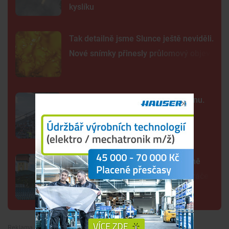
kyslíku
Tak detailně jsme Slunce ještě neviděli.
Nové snímky přinesly průlomový objev
Kraj nabízí za Dynamo 32,55 milionu.
Převod akcií chce dokončit co
nejrychleji
Další rána pro Dynamo. Klub zřejmě
zruší béčko, pro dva týmy nemá hráče