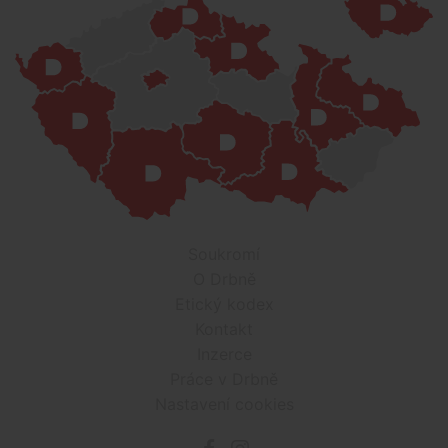
Soukromí
O Drbně
Etický kodex
Kontakt
Inzerce
Práce v Drbně
Nastavení cookies