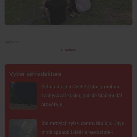
Premium
Výběr šéfredaktora
Šelma na jihu Čech? Záběry mohou
zachycovat kočku, policie hlášení dál
prověřuje
Sto mrtvých ryb v centru Budějc. Úhyn
mohl způsobit déšť a nedostatek