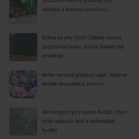
JihoCzech otevírá přihlášky pro
startupy a budoucí podnikatele
Šelma na jihu Čech? Záběry mohou
zachycovat kočku, policie hlášení dál
prověřuje
Motor na úvod přípravy uspěl, hned ve
čtvrtek se poměří s Jihlavou
Sto mrtvých ryb v centru Budějc. Úhyn
mohl způsobit déšť a nedostatek
kyslíku