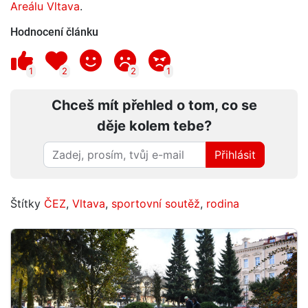
Areálu Vltava
.
Hodnocení článku
1
2
2
1
Chceš mít přehled o tom, co se
děje kolem tebe?
Přihlásit
Štítky
ČEZ
,
Vltava
,
sportovní soutěž
,
rodina