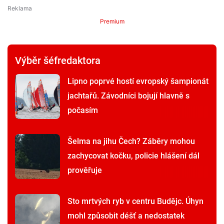
Premium
Výběr šéfredaktora
Lipno poprvé hostí evropský šampionát
jachtařů. Závodníci bojují hlavně s
počasím
Šelma na jihu Čech? Záběry mohou
zachycovat kočku, policie hlášení dál
prověřuje
Sto mrtvých ryb v centru Budějc. Úhyn
mohl způsobit déšť a nedostatek