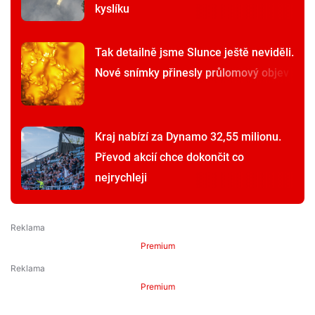
kyslíku
Tak detailně jsme Slunce ještě neviděli.
Nové snímky přinesly průlomový objev
Kraj nabízí za Dynamo 32,55 milionu.
Převod akcií chce dokončit co
nejrychleji
Premium
Premium