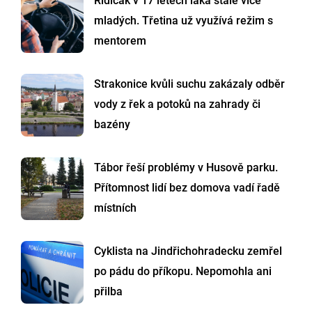
Řidičák v 17 letech láká stále více
mladých. Třetina už využívá režim s
mentorem
Strakonice kvůli suchu zakázaly odběr
vody z řek a potoků na zahrady či
bazény
Tábor řeší problémy v Husově parku.
Přítomnost lidí bez domova vadí řadě
místních
Cyklista na Jindřichohradecku zemřel
po pádu do příkopu. Nepomohla ani
přilba