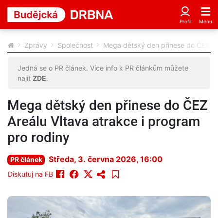
Zprávy
Společnost
Mega dětský den přinese do ČEZ Are
Jedná se o PR článek. Více info k PR článkům můžete
najít
ZDE
.
Mega dětský den přinese do ČEZ
Areálu Vltava atrakce i program
pro rodiny
Středa, 3. června 2026, 16:00
PR článek
Diskutuj na FB