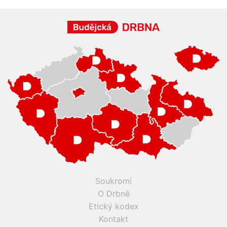
Soukromí
O Drbně
Etický kodex
Kontakt