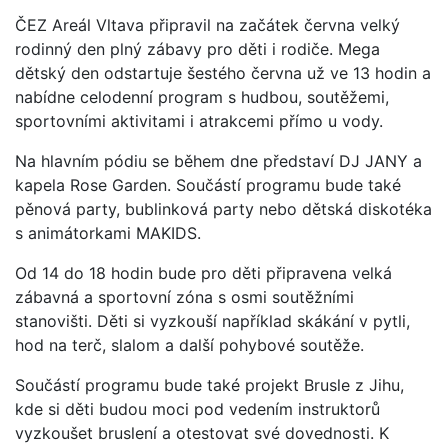
ČEZ Areál Vltava připravil na začátek června velký
rodinný den plný zábavy pro děti i rodiče. Mega
dětský den odstartuje šestého června už ve 13 hodin a
nabídne celodenní program s hudbou, soutěžemi,
sportovními aktivitami i atrakcemi přímo u vody.
Na hlavním pódiu se během dne představí DJ JANY a
kapela Rose Garden. Součástí programu bude také
pěnová party, bublinková party nebo dětská diskotéka
s animátorkami MAKIDS.
Od 14 do 18 hodin bude pro děti připravena velká
zábavná a sportovní zóna s osmi soutěžními
stanovišti. Děti si vyzkouší například skákání v pytli,
hod na terč, slalom a další pohybové soutěže.
Součástí programu bude také projekt Brusle z Jihu,
kde si děti budou moci pod vedením instruktorů
vyzkoušet bruslení a otestovat své dovednosti. K