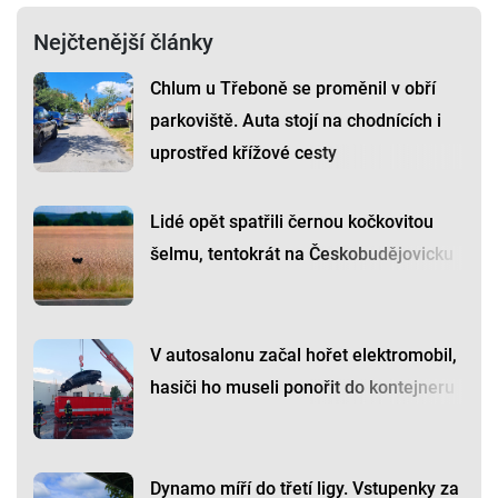
Nejčtenější články
Chlum u Třeboně se proměnil v obří
parkoviště. Auta stojí na chodnících i
uprostřed křížové cesty
Lidé opět spatřili černou kočkovitou
šelmu, tentokrát na Českobudějovicku
V autosalonu začal hořet elektromobil,
hasiči ho museli ponořit do kontejneru
Dynamo míří do třetí ligy. Vstupenky za