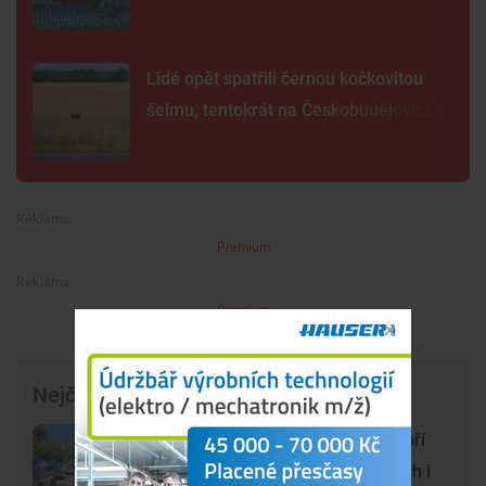
Lidé opět spatřili černou kočkovitou
šelmu, tentokrát na Českobudějovicku
Premium
Premium
Nejčtenější články
Chlum u Třeboně se proměnil v obří
parkoviště. Auta stojí na chodnících i