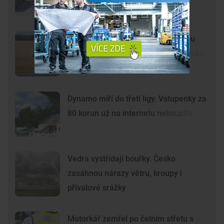
uprostřed křížové cesty
Lidé opět spatřili černou kočkovitou
šelmu, tentokrát na Českobudějovicku
Dynamo míří do třetí ligy. Vstupenky za
80 korun už na internetu nekoupíte
Vedra vystřídají bouřky. Česko
zasáhnou nárazy větru, kroupy i
přívalové srážky
Motorkář zemřel po čelním střetu s