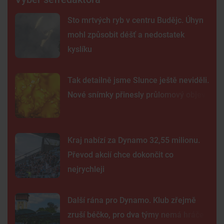
Sto mrtvých ryb v centru Budějc. Úhyn
mohl způsobit déšť a nedostatek
kyslíku
Tak detailně jsme Slunce ještě neviděli.
Nové snímky přinesly průlomový objev
Kraj nabízí za Dynamo 32,55 milionu.
Převod akcií chce dokončit co
nejrychleji
Další rána pro Dynamo. Klub zřejmě
zruší béčko, pro dva týmy nemá hráče