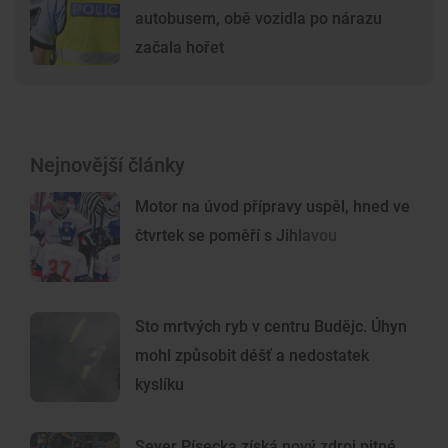
autobusem, obě vozidla po nárazu
začala hořet
Nejnovější články
Motor na úvod přípravy uspěl, hned ve
čtvrtek se poměří s Jihlavou
Sto mrtvých ryb v centru Budějc. Úhyn
mohl způsobit déšť a nedostatek
kyslíku
Sever Písecka získá nový zdroj pitné