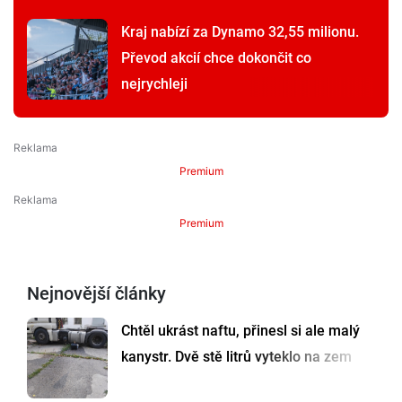
Kraj nabízí za Dynamo 32,55 milionu.
Převod akcií chce dokončit co
nejrychleji
Premium
Premium
Nejnovější články
Chtěl ukrást naftu, přinesl si ale malý
kanystr. Dvě stě litrů vyteklo na zem