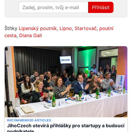
Přihlásit
Štítky
Lipenský poutník
,
Lipno
,
Startovač
,
poutní
cesta
,
Diana Gall