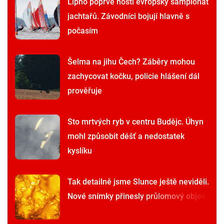
Lipno poprvé hostí evropský šampionát
jachtařů. Závodníci bojují hlavně s
počasím
Šelma na jihu Čech? Záběry mohou
zachycovat kočku, policie hlášení dál
prověřuje
Sto mrtvých ryb v centru Budějc. Úhyn
mohl způsobit déšť a nedostatek
kyslíku
Tak detailně jsme Slunce ještě neviděli.
Nové snímky přinesly průlomový objev