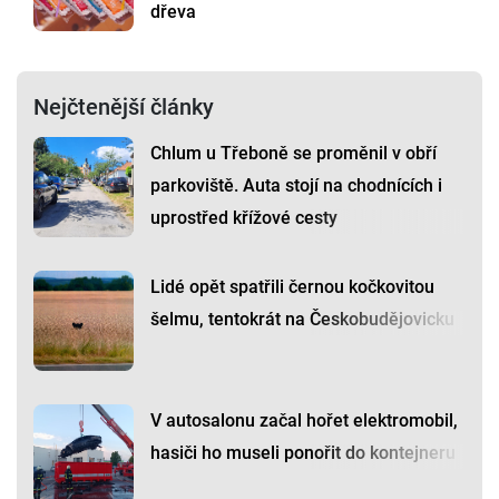
dřeva
Nejčtenější články
Chlum u Třeboně se proměnil v obří
parkoviště. Auta stojí na chodnících i
uprostřed křížové cesty
Lidé opět spatřili černou kočkovitou
šelmu, tentokrát na Českobudějovicku
V autosalonu začal hořet elektromobil,
hasiči ho museli ponořit do kontejneru