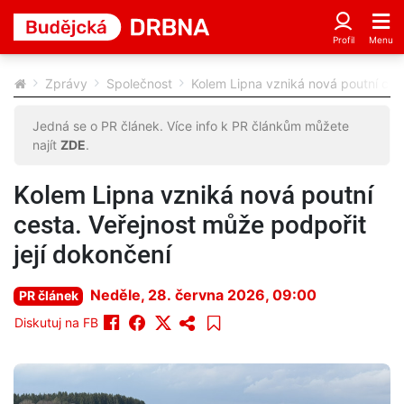
Zprávy
Společnost
Kolem Lipna vzniká nová poutní cest
Jedná se o PR článek. Více info k PR článkům můžete
najít
ZDE
.
Kolem Lipna vzniká nová poutní
cesta. Veřejnost může podpořit
její dokončení
Neděle, 28. června 2026, 09:00
PR článek
Diskutuj na FB