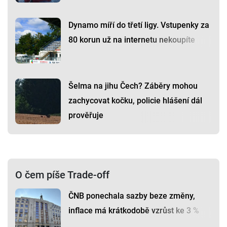
Dynamo míří do třetí ligy. Vstupenky za
80 korun už na internetu nekoupíte
Šelma na jihu Čech? Záběry mohou
zachycovat kočku, policie hlášení dál
prověřuje
O čem píše Trade-off
ČNB ponechala sazby beze změny,
inflace má krátkodobě vzrůst ke 3 %