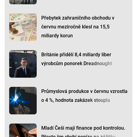
Přebytek zahraničního obchodu v
červnu meziročně klesl na 15,5
miliardy korun
Británie přidělí 8,4 miliardy liber
výrobcům ponorek Dreadnought
Průmyslová produkce v červnu vzrostla
o 4 %, hodnota zakázek stoupla
Mladí Češi mají finance pod kontrolou.
Přesto jim chybí peníze na zážitky