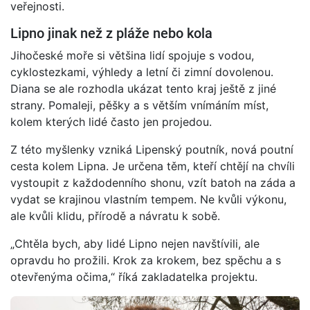
veřejnosti.
Lipno jinak než z pláže nebo kola
Jihočeské moře si většina lidí spojuje s vodou,
cyklostezkami, výhledy a letní či zimní dovolenou.
Diana se ale rozhodla ukázat tento kraj ještě z jiné
strany. Pomaleji, pěšky a s větším vnímáním míst,
kolem kterých lidé často jen projedou.
Z této myšlenky vzniká Lipenský poutník, nová poutní
cesta kolem Lipna. Je určena těm, kteří chtějí na chvíli
vystoupit z každodenního shonu, vzít batoh na záda a
vydat se krajinou vlastním tempem. Ne kvůli výkonu,
ale kvůli klidu, přírodě a návratu k sobě.
„Chtěla bych, aby lidé Lipno nejen navštívili, ale
opravdu ho prožili. Krok za krokem, bez spěchu a s
otevřenýma očima,“ říká zakladatelka projektu.