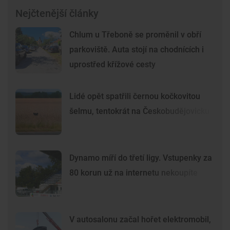
Nejčtenější články
Chlum u Třeboně se proměnil v obří
parkoviště. Auta stojí na chodnících i
uprostřed křížové cesty
Lidé opět spatřili černou kočkovitou
šelmu, tentokrát na Českobudějovicku
Dynamo míří do třetí ligy. Vstupenky za
80 korun už na internetu nekoupíte
V autosalonu začal hořet elektromobil,