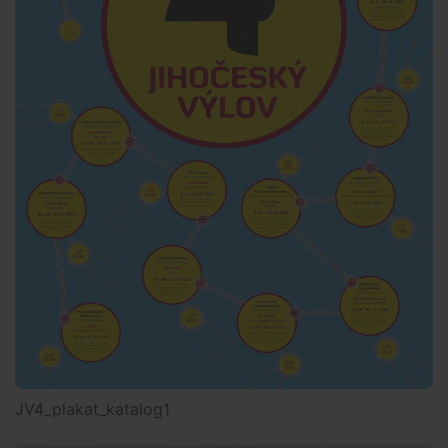
JV4_plakat_katalog1