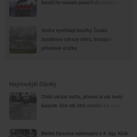
hasiči ho museli ponořit do kontejneru
Vedra vystřídají bouřky. Česko
zasáhnou nárazy větru, kroupy i
přívalové srážky
Nejnovější články
Chtěl ukrást naftu, přinesl si ale malý
kanystr. Dvě stě litrů vyteklo na zem
Béčko Dynama odstoupilo z 4. ligy. Klub