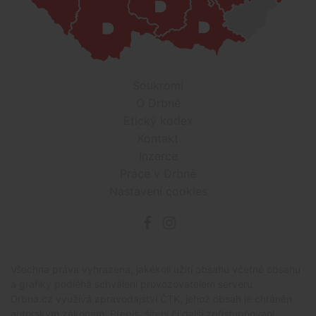
Soukromí
O Drbně
Etický kodex
Kontakt
Inzerce
Práce v Drbně
Nastavení cookies
Všechna práva vyhrazena, jakékoli užití obsahu včetné obsahu
a grafiky podléhá schválení provozovatelem serveru.
Drbna.cz využívá zpravodajství ČTK, jehož obsah je chráněn
autorským zákonem. Přepis, šíření či další zpřístupňování