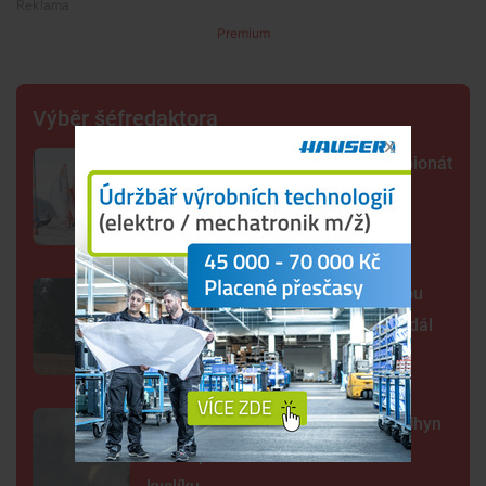
Premium
Výběr šéfredaktora
Lipno poprvé hostí evropský šampionát
jachtařů. Závodníci bojují hlavně s
počasím
Šelma na jihu Čech? Záběry mohou
zachycovat kočku, policie hlášení dál
prověřuje
Sto mrtvých ryb v centru Budějc. Úhyn
mohl způsobit déšť a nedostatek