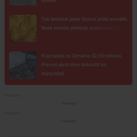
kyslíku
Tak detailně jsme Slunce ještě neviděli.
Nové snímky přinesly průlomový objev
Kraj nabízí za Dynamo 32,55 milionu.
Převod akcií chce dokončit co
nejrychleji
Premium
Premium