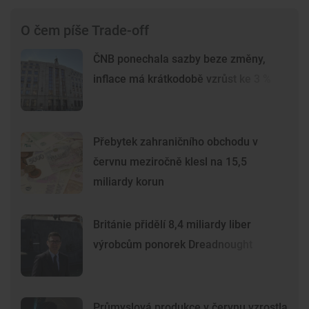
O čem píše Trade-off
ČNB ponechala sazby beze změny,
inflace má krátkodobě vzrůst ke 3 %
Přebytek zahraničního obchodu v
červnu meziročně klesl na 15,5
miliardy korun
Británie přidělí 8,4 miliardy liber
výrobcům ponorek Dreadnought
Průmyslová produkce v červnu vzrostla