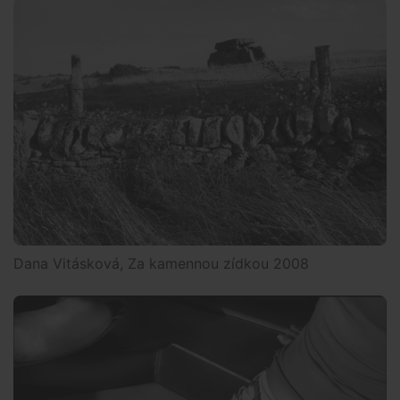
Dana Vitásková, Za kamennou zídkou 2008