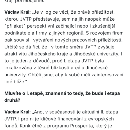
kraji potřebujeme.“
Václav Král:
„Je v logice věci, že právě příležitost,
kterou JVTP představuje, sem na jih naopak může
´přilákat´ perspektivní začínající nebo i zkušenější
podnikatele a firmy z jiných regionů. S rozvojem firem
pak souvisí i vytváření nových pracovních příležitostí.
Určitě se dá říci, že i v tomto směru JVTP zvyšuje
atraktivitu Jihočeského kraje a Jihočeské univerzity. I
to je jeden z důvodů, proč I. etapa JVTP byla
lokalizována v těsné blízkosti areálu Jihočeské
univerzity. Chtěli jsme, aby k sobě měli zainteresovaní
lidé blíže.“
Mluvíte o I. etapě, znamená to tedy, že bude i etapa
druhá?
Václav Král:
„Ano, v současnosti je aktuální II. etapa
JVTP. I pro ni je klíčové financování z evropských
fondů. Konkrétně z programu Prosperita, který je