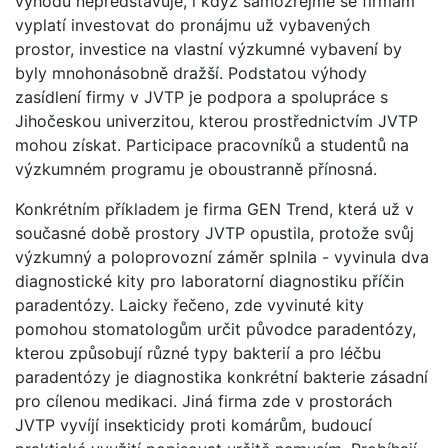
výhodu nepředstavuje, i když samozřejmě se firmám
vyplatí investovat do pronájmu už vybavených
prostor, investice na vlastní výzkumné vybavení by
byly mnohonásobně dražší. Podstatou výhody
zasídlení firmy v JVTP je podpora a spolupráce s
Jihočeskou univerzitou, kterou prostřednictvím JVTP
mohou získat. Participace pracovníků a studentů na
výzkumném programu je oboustranně přínosná.
Konkrétním příkladem je firma GEN Trend, která už v
současné době prostory JVTP opustila, protože svůj
výzkumný a poloprovozní záměr splnila - vyvinula dva
diagnostické kity pro laboratorní diagnostiku příčin
paradentózy. Laicky řečeno, zde vyvinuté kity
pomohou stomatologům určit původce paradentózy,
kterou způsobují různé typy bakterií a pro léčbu
paradentózy je diagnostika konkrétní bakterie zásadní
pro cílenou medikaci. Jiná firma zde v prostorách
JVTP vyvíjí insekticidy proti komárům, budoucí