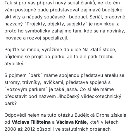
Tak si pro vás připraví nový seriál článků, ve kterém
vám postupně bude představovat zajímavé budějcké
aktivity a nápady současné i budoucí. Seriál, pracovně
nazvaný ´Projekty, objekty, subjekty´ je novinkou, a
proto ho symbolicky zahájíme tam, kde se na novinky,
inovace a rozvoj specializují.
Pojďte se mnou, vyrážíme do ulice Na Zlaté stoce,
půjdeme se projít po parku. Je to ale park trochu
atypický...
S pojmem ´park´ máme spojenou představu areálu se
stromy, trávníky, lavičkami, představa spojená s
´vozovým parkem´ je také jasná. Co si ale máme
představit pod názvem Jihočeský vědeckotechnický
park?
Odpovědi nejen na tuto otázku Budějcká Drbna získala
od
Václava Filišteina
a
Václava Krále
, kteří v letech
2008 až 2012 působili ve statutárních orgánech