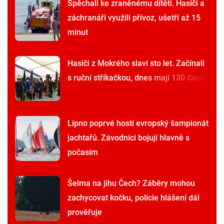
Spěchali ke zraněnému dítěti. Hasiči a
záchranáři využili přívoz, ušetří až 15
minut
Hasiči z Mokrého slaví sto let. Začínali
s ruční stříkačkou, dnes mají 130 členů
Lipno poprvé hostí evropský šampionát
jachtařů. Závodníci bojují hlavně s
počasím
Šelma na jihu Čech? Záběry mohou
zachycovat kočku, policie hlášení dál
prověřuje