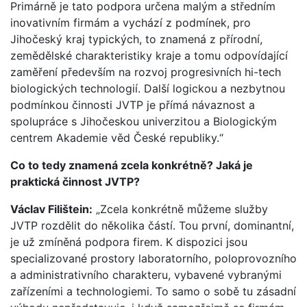
Primárně je tato podpora určena malým a středním
inovativním firmám a vychází z podmínek, pro
Jihočeský kraj typických, to znamená z přírodní,
zemědělské charakteristiky kraje a tomu odpovídající
zaměření především na rozvoj progresivních hi-tech
biologických technologií. Další logickou a nezbytnou
podmínkou činnosti JVTP je přímá návaznost a
spolupráce s Jihočeskou univerzitou a Biologickým
centrem Akademie věd České republiky.“
Co to tedy znamená zcela konkrétně? Jaká je
praktická činnost JVTP?
Václav Filištein:
„Zcela konkrétně můžeme služby
JVTP rozdělit do několika částí. Tou první, dominantní,
je už zmíněná podpora firem. K dispozici jsou
specializované prostory laboratorního, poloprovozního
a administrativního charakteru, vybavené vybranými
zařízeními a technologiemi. To samo o sobě tu zásadní