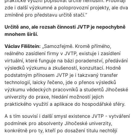
praktické využití popisovat určitě nemusím. Probíhají
zde i další výzkumné a poloprovozní projekty, ale dva
zmíněné pro představu určitě stačí.“
Určitě ano, ale rozsah činnosti JVTP je nepochybně
mnohem širší.
Václav Filištein:
„Samozřejmě. Kromě přímého,
reálného zasídlení firmy v JVTP, existuje i zasídlení
virtuální, které funguje na bázi poradenství, předávání
výsledků výzkumu a zkušeností, konzultací. Hodně
podstatným přínosem JVTP je i takzvaný transfer
technologií, laicky řečeno, jde o přenos výsledků
výzkumu vědeckých pracovníků a studentů Jihočeské
univerzity do praxe, hledání možností jejich
praktického využití a aplikace do hospodářské sféry.
A s tím souvisí i další smysl existence JVTP - vytváření
podmínek pro absolventy Jihočeské univerzity,
konkrétně pro ty, kteří po dosažení titulu nechtějí