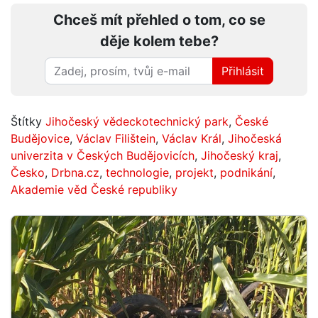
Chceš mít přehled o tom, co se
děje kolem tebe?
Přihlásit
Štítky
Jihočeský vědeckotechnický park
,
České
Budějovice
,
Václav Filištein
,
Václav Král
,
Jihočeská
univerzita v Českých Budějovicích
,
Jihočeský kraj
,
Česko
,
Drbna.cz
,
technologie
,
projekt
,
podnikání
,
Akademie věd České republiky