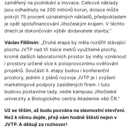
zaměřený na podnikání a inovace. Celkové náklady
jsou odhadnuty na 200 milionů korun, dotace může
pokrýt 75 procent uznatelných nákladů, předpokladem
je opět spolufinancování Jihočeským krajem. V těchto
dnech je dokončován výběr dodavatele stavby.“
Václav Filištein:
„Druhá etapa by měla rozšířit stávající
plochu JVTP nad tři tisíce metrů využitelné plochy,
kromě dalších laboratorních prostor by měly vzniknout
i prostory určené více k poloprovoznímu ověřování
projektů. Součástí II. etapy budou i konferenční
prostory, jedním z plánů rozvoje JVTP je i zvýšení
marketingové podpory zasídlených firem. I tuto
budovu postavíme tady, vedle kampusu Jihočeské
univerzity a Biologického centra Akademie věd ČR.“
Už se těším, až budu pozvána na slavnostní otevření.
Než k němu dojde, přeji vám hodně štěstí nejen v
JVTP. A děkuji za rozhovor!