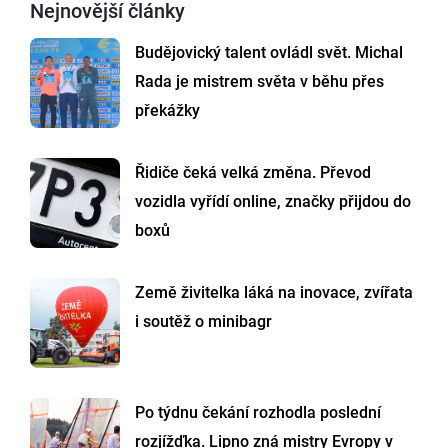
Nejnovější články
Budějovický talent ovládl svět. Michal
Rada je mistrem světa v běhu přes
překážky
Řidiče čeká velká změna. Převod
vozidla vyřídí online, značky přijdou do
boxů
Země živitelka láká na inovace, zvířata
i soutěž o minibagr
Po týdnu čekání rozhodla poslední
rozjížďka. Lipno zná mistry Evropy v