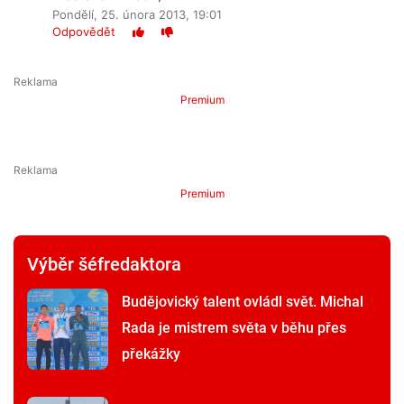
Pondělí, 25. února 2013, 19:01
Odpovědět
Premium
Premium
Výběr šéfredaktora
Budějovický talent ovládl svět. Michal
Rada je mistrem světa v běhu přes
překážky