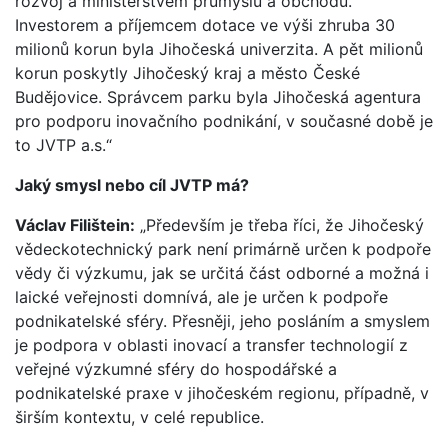
rozvoj a ministerstvem průmyslu a obchodu.
Investorem a příjemcem dotace ve výši zhruba 30
milionů korun byla Jihočeská univerzita. A pět milionů
korun poskytly Jihočeský kraj a město České
Budějovice. Správcem parku byla Jihočeská agentura
pro podporu inovačního podnikání, v současné době je
to JVTP a.s.“
Jaký smysl nebo cíl JVTP má?
Václav Filištein:
„Především je třeba říci, že Jihočeský
vědeckotechnický park není primárně určen k podpoře
vědy či výzkumu, jak se určitá část odborné a možná i
laické veřejnosti domnívá, ale je určen k podpoře
podnikatelské sféry. Přesněji, jeho posláním a smyslem
je podpora v oblasti inovací a transfer technologií z
veřejné výzkumné sféry do hospodářské a
podnikatelské praxe v jihočeském regionu, případně, v
širším kontextu, v celé republice.