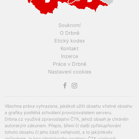
Soukromí
O Drbně
Etický kodex
Kontakt
Inzerce
Práce v Drbně
Nastavení cookies
Všechna práva vyhrazena, jakékoli užití obsahu včetné obsahu
a grafiky podléhá schválení provozovatelem serveru.
Drbna.cz využívá zpravodajství ČTK, jehož obsah je chráněn
autorským zákonem. Přepis, šíření či další zpřístupňování
tohoto obsahu či jeho částí veřejnosti, a to jakýmkoliv
způsobem, je bez předchozího souhlasu ČTK výslovně