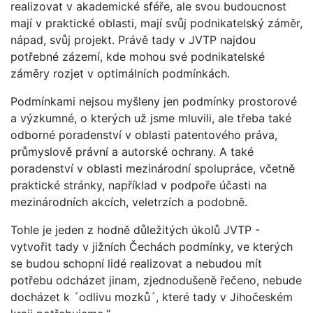
realizovat v akademické sféře, ale svou budoucnost
mají v praktické oblasti, mají svůj podnikatelský záměr,
nápad, svůj projekt. Právě tady v JVTP najdou
potřebné zázemí, kde mohou své podnikatelské
záměry rozjet v optimálních podmínkách.
Podmínkami nejsou myšleny jen podmínky prostorové
a výzkumné, o kterých už jsme mluvili, ale třeba také
odborné poradenství v oblasti patentového práva,
průmyslově právní a autorské ochrany. A také
poradenství v oblasti mezinárodní spolupráce, včetně
praktické stránky, například v podpoře účasti na
mezinárodních akcích, veletrzích a podobně.
Tohle je jeden z hodně důležitých úkolů JVTP -
vytvořit tady v jižních Čechách podmínky, ve kterých
se budou schopní lidé realizovat a nebudou mít
potřebu odcházet jinam, zjednodušeně řečeno, nebude
docházet k ´odlivu mozků´, které tady v Jihočeském