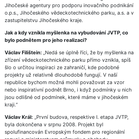
Jihočeské agentury pro podporu inovačního podnikání
o.p.s., Jihočeského vědeckotechnického parku, a.s. a v
zastupitelstvu Jihočeského kraje.
Jak a kdy vznikla myšlenka na vybudování JVTP, co
bylo podnětem pro jeho realizaci?
Václav Filištein:
„Nedá se úplně říci, že by myšlenka na
zřízení vědeckotechnického parku přímo vznikla, spíš
šlo o určitou inspiraci ze zahraničí, kde podobné
projekty už relativně dlouhodobě fungují. V naší
republice bychom možná mohli považovat za vzor
nebo inspirativní podnět Brno, i když podmínky u nich
jsou odlišné od podmínek, které máme v jihočeském
kraji.“
Václav Král:
„První budova, respektive I. etapa JVTP,
byla dokončena v srpnu 2008. Projekt byl
spolufinancován Evropským fondem pro regionální