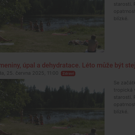
starosti. 
opatrnost
blízké.
meniny, úpal a dehydratace. Léto může být st
da, 25. června 2025, 11:00
Zdraví
Se začát
tropická 
starosti. 
opatrnost
blízké.