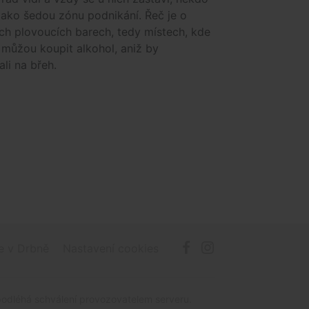
jako šedou zónu podnikání. Řeč je o
ch plovoucích barech, tedy místech, kde
 můžou koupit alkohol, aniž by
li na břeh.
e v Drbně
Nastavení cookies
podléhá schválení provozovatelem serveru.