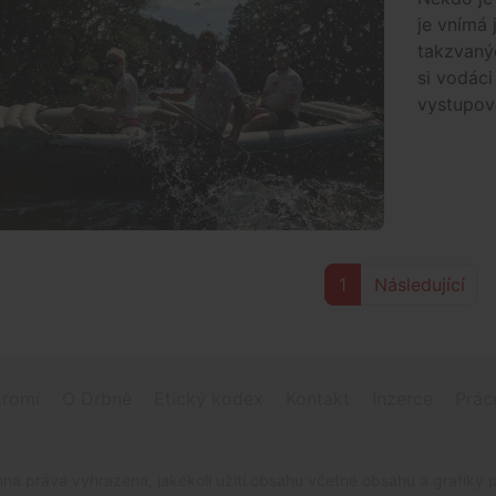
je vnímá 
takzvaný
si vodáci
vystupova
1
Následující
romí
O Drbně
Etický kodex
Kontakt
Inzerce
Prác
na práva vyhrazena, jakékoli užití obsahu včetné obsahu a grafiky 