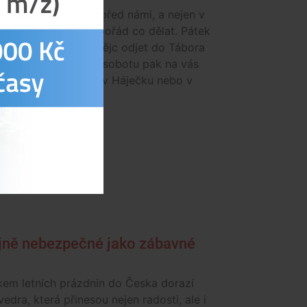
červnový víkend je před námi, a nejen v
Budějovicích bude pořád co dělat. Pátek
hájit na Střeše Budějc odjet do Tábora
al Mighty Sounds. V sobotu pak na vás
t dobré jídlo a pití v Háječku nebo v
ejně nebezpečné jako zábavné
kem letních prázdnin do Česka dorazí
vedra, která přinesou nejen radosti, ale i