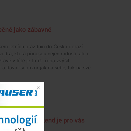
pečné jako zábavné
kem letních prázdnin do Česka dorazí
vedra, která přinesou nejen radosti, ale i
Právě v létě je totiž třeba zvýšit
 a dávat si pozor jak na sebe, tak na své
ivaly, tento víkend je pro vás