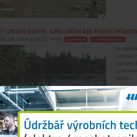
l i otrava jídlem. Léto může být stejně nebez
ta, 28. června 2025, 14:00
Společnost
Českobudějovicko
Se začát
tropická 
starosti. 
opatrnost
blízké.
TURNÍ TIPY: Pokud máte rádi hudbu, jídlo a fest
k, 27. června 2025, 07:00
Společnost