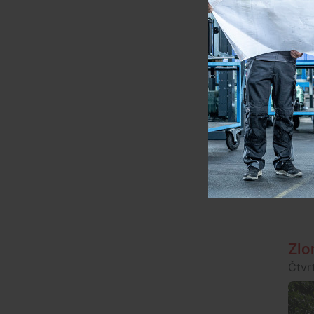
Zlo
Čtvr