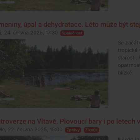
meniny, úpal a dehydratace. Léto může být st
ý, 24. června 2025, 17:30
Společnost
Se začát
tropická 
starosti. 
opatrnost
blízké.
troverze na Vltavě. Plovoucí bary i po letech 
le, 22. června 2025, 15:00
Zprávy
Z kraje
Někdo je 