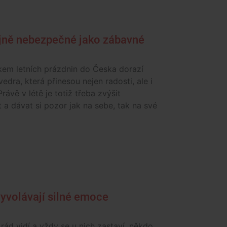
ejně nebezpečné jako zábavné
kem letních prázdnin do Česka dorazí
vedra, která přinesou nejen radosti, ale i
Právě v létě je totiž třeba zvýšit
 a dávat si pozor jak na sebe, tak na své
vyvolávají silné emoce
rád vidí a vždy se u nich zastaví, někdo