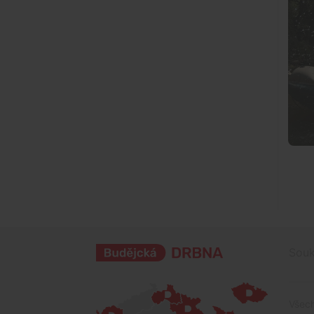
Souk
Všech