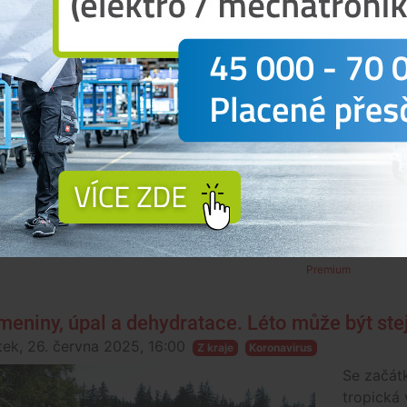
Poslední 
Českých 
můžete za
na festiv
bude čeka
Třeboni.
Premium
meniny, úpal a dehydratace. Léto může být st
tek, 26. června 2025, 16:00
Z kraje
Koronavirus
Se začát
tropická 