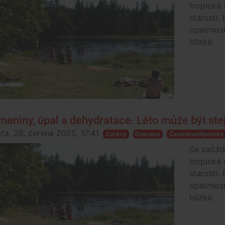
tropická 
starosti. 
opatrnost
blízké.
meniny, úpal a dehydratace. Léto může být st
ta, 28. června 2025, 17:41
Zprávy
Doprava
Českobudějovicko
Se začát
tropická 
starosti. 
opatrnost
blízké.