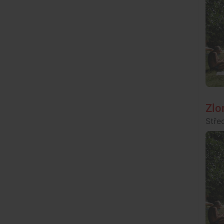
Zlo
Stře