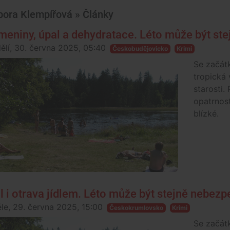
bora Klempířová » Články
meniny, úpal a dehydratace. Léto může být st
ělí, 30. června 2025, 05:40
Českobudějovicko
Krimi
Se začát
tropická 
starosti. 
opatrnost
blízké.
l i otrava jídlem. Léto může být stejně nebez
le, 29. června 2025, 15:00
Českokrumlovsko
Krimi
Se začát