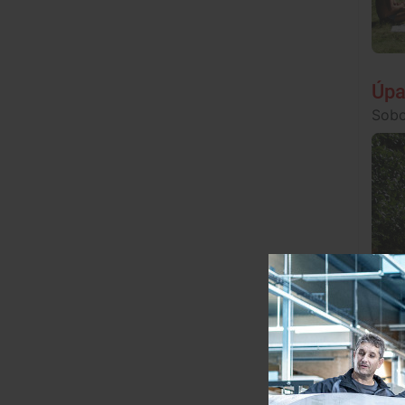
Úpa
Sobo
KUL
Páte