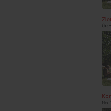
Zlo
Úter
Kon
Nedě