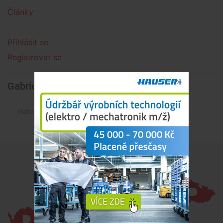
Články
Přihlásit se
Registrovat se
Gabriela Koclířová » Články
Gabriela Koclířová není autorem žádného článku.