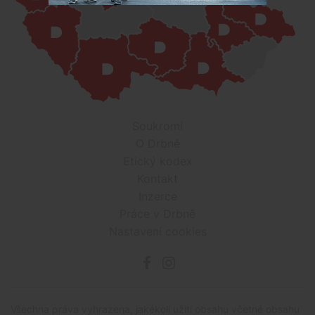
Soukromí
O Drbně
Etický kodex
Kontakt
Inzerce
Práce v Drbně
Nastavení cookies
Všechna práva vyhrazena, jakékoli užití obsahu včetné obsahu