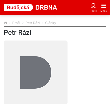
Profil
Petr Rázl
Články
Petr Rázl