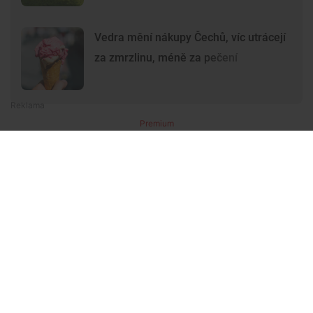
Vedra mění nákupy Čechů, víc utrácejí
za zmrzlinu, méně za pečení
Premium
Premium
Další články
Další komerční články