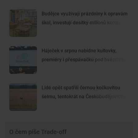
Budějce využívají prázdniny k opravám
škol, investují desítky milionů korun
Háječek v srpnu nabídne kultovky,
premiéry i přespávačku pod hvězdami
Lidé opět spatřili černou kočkovitou
šelmu, tentokrát na Českobudějovicku
O čem píše Trade-off