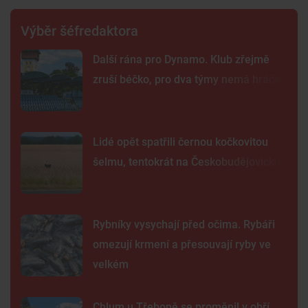
Výběr šéfredaktora
Další rána pro Dynamo. Klub zřejmě
zruší béčko, pro dva týmy nemá hráče
Lidé opět spatřili černou kočkovitou
šelmu, tentokrát na Českobudějovicku
Rybníky vysychají před očima. Rybáři
omezují krmení a přesouvají ryby ve
velkém
Chlum u Třeboně se proměnil v obří