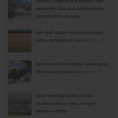
Chlum u Třeboně se proměnil v obří
parkoviště. Auta stojí na chodnících i
uprostřed křížové cesty
Lidé opět spatřili černou kočkovitou
šelmu, tentokrát na Českobudějovicku
Dynamo míří do třetí ligy. Vstupenky za
80 korun už na internetu nekoupíte
Vedra vystřídají bouřky. Česko
zasáhnou nárazy větru, kroupy i
přívalové srážky