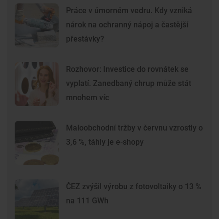
Práce v úmorném vedru. Kdy vzniká
nárok na ochranný nápoj a častější
přestávky?
Rozhovor: Investice do rovnátek se
vyplatí. Zanedbaný chrup může stát
mnohem víc
Maloobchodní tržby v červnu vzrostly o
3,6 %, táhly je e-shopy
ČEZ zvýšil výrobu z fotovoltaiky o 13 %
na 111 GWh