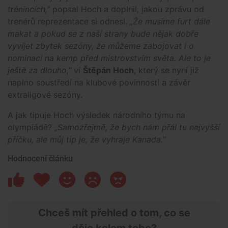
trénincích,"
popsal Hoch a doplnil, jakou zprávu od
trenérů reprezentace si odnesl.
„Že musíme furt dále
makat a pokud se z naší strany bude nějak dobře
vyvíjet zbytek sezóny, že můžeme zabojovat i o
nominaci na kemp před mistrovstvím světa. Ale to je
ještě za dlouho,"
ví
Štěpán Hoch
, který se nyní již
naplno soustředí na klubové povinnosti a závěr
extraligové sezóny.
A jak tipuje Hoch výsledek národního týmu na
olympiádě?
„Samozřejmě, že bych nám přál tu nejvyšší
příčku, ale můj tip je, že vyhraje Kanada."
Hodnocení článku
Chceš mít přehled o tom, co se
děje kolem tebe?