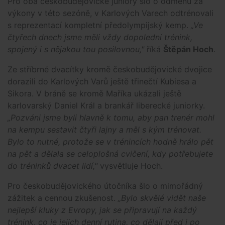
Pro oba českobudějovické juniory šlo o odměnu za
výkony v této sezóně, v Karlových Varech odtrénovali
s reprezentací kompletní předolympijský kemp.
„Ve
čtyřech dnech jsme měli vždy dopolední trénink,
spojený i s nějakou tou posilovnou,"
říká
Štěpán Hoch
.
Ze stříbrné dvacítky kromě českobudějovické dvojice
dorazili do Karlových Varů ještě třinečtí Kubiesa a
Sikora. V bráně se kromě Maříka ukázali ještě
karlovarský Daniel Král a brankář liberecké juniorky.
„Pozváni jsme byli hlavně k tomu, aby pan trenér mohl
na kempu sestavit čtyři lajny a měl s kým trénovat.
Bylo to nutné, protože se v trénincích hodně hrálo pět
na pět a dělala se celoplošná cvičení, kdy potřebujete
do tréninků dvacet lidí,"
vysvětluje Hoch.
Pro českobudějovického útočníka šlo o mimořádný
zážitek a cennou zkušenost.
„Bylo skvělé vidět naše
nejlepší kluky z Evropy, jak se připravují na každý
trénink, co je jejich denní rutina, co dělají před i po