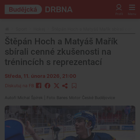
Sport
Hokej
Štěpán Hoch a Matyáš Mařík sbírali cenné z
Štěpán Hoch a Matyáš Mařík
sbírali cenné zkušenosti na
trénincích s reprezentací
Středa, 11. února 2026, 21:00
Diskutuj na FB
Autoři
Michal Špírek
| Foto
Banes Motor České Budějovice