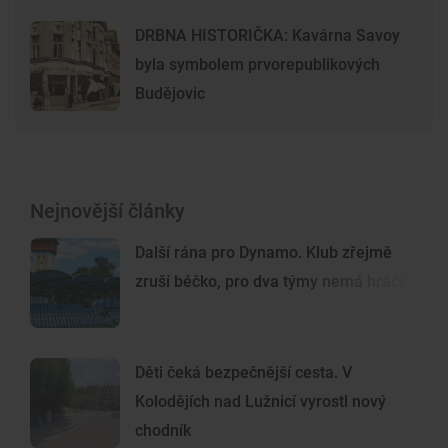
DRBNA HISTORIČKA: Kavárna Savoy
byla symbolem prvorepublikových
Budějovic
Nejnovější články
Další rána pro Dynamo. Klub zřejmě
zruší béčko, pro dva týmy nemá hráče
Děti čeká bezpečnější cesta. V
Kolodějích nad Lužnicí vyrostl nový
chodník