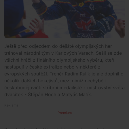
Ještě před odjezdem do dějiště olympijských her
trénoval národní tým v Karlových Varech. Sešli se zde
všichni hráči z finálního olympijského výběru, kteří
nastupují v české extralize nebo v některé z
evropských soutěží. Trenér Radim Rulík je ale doplnil o
několik dalších hokejistů, mezi nimiž nechyběli
českobudějovičtí stříbrní medailisté z mistrovství světa
dvacítek - Štěpán Hoch a Matyáš Mařík.
Premium