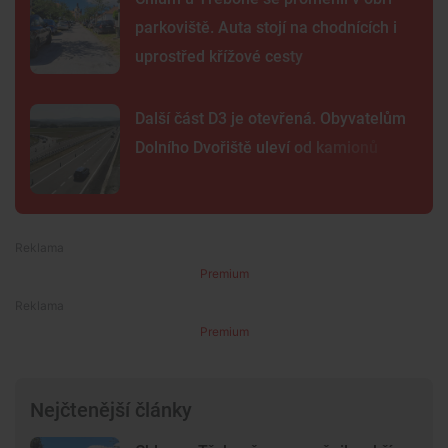
parkoviště. Auta stojí na chodnících i
uprostřed křížové cesty
Další část D3 je otevřená. Obyvatelům
Dolního Dvořiště uleví od kamionů
Premium
Premium
Nejčtenější články