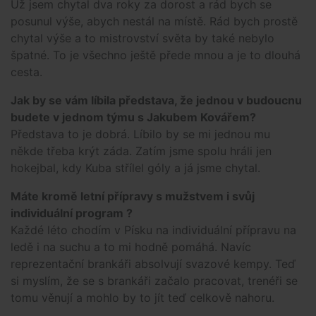
Už jsem chytal dva roky za dorost a rád bych se
posunul výše, abych nestál na místě. Rád bych prostě
chytal výše a to mistrovství světa by také nebylo
špatné. To je všechno ještě přede mnou a je to dlouhá
cesta.
Jak by se vám líbila představa, že jednou v budoucnu
budete v jednom týmu s Jakubem Kovářem?
Představa to je dobrá. Líbilo by se mi jednou mu
někde třeba krýt záda. Zatím jsme spolu hráli jen
hokejbal, kdy Kuba střílel góly a já jsme chytal.
Máte kromě letní přípravy s mužstvem i svůj
individuální program ?
Každé léto chodím v Písku na individuální přípravu na
ledě i na suchu a to mi hodně pomáhá. Navíc
reprezentační brankáři absolvují svazové kempy. Teď
si myslím, že se s brankáři začalo pracovat, trenéři se
tomu věnují a mohlo by to jít teď celkově nahoru.