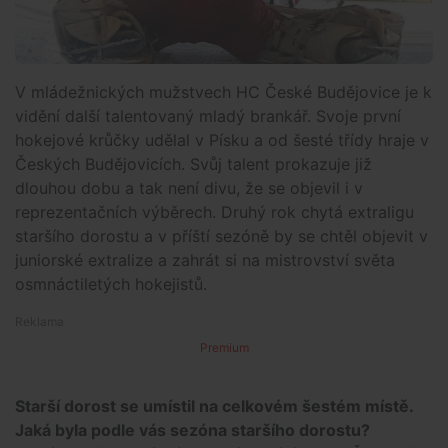
V mládežnických mužstvech HC České Budějovice je k
vidění další talentovaný mladý brankář. Svoje první
hokejové krůčky udělal v Písku a od šesté třídy hraje v
Českých Budějovicích. Svůj talent prokazuje již
dlouhou dobu a tak není divu, že se objevil i v
reprezentačních výběrech. Druhý rok chytá extraligu
staršího dorostu a v příští sezóně by se chtěl objevit v
juniorské extralize a zahrát si na mistrovství světa
osmnáctiletých hokejistů.
Premium
Starší dorost se umístil na celkovém šestém místě.
Jaká byla podle vás sezóna staršího dorostu?