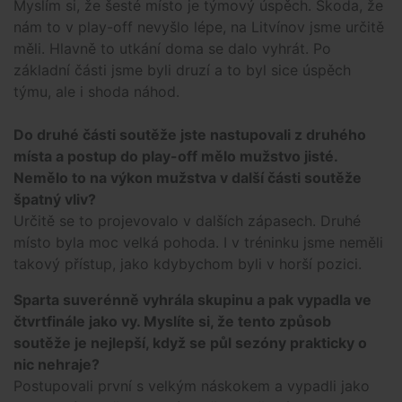
Myslím si, že šesté místo je týmový úspěch. Škoda, že
nám to v play-off nevyšlo lépe, na Litvínov jsme určitě
měli. Hlavně to utkání doma se dalo vyhrát. Po
základní části jsme byli druzí a to byl sice úspěch
týmu, ale i shoda náhod.
Do druhé části soutěže jste nastupovali z druhého
místa a postup do play-off mělo mužstvo jisté.
Nemělo to na výkon mužstva v další části soutěže
špatný vliv?
Určitě se to projevovalo v dalších zápasech. Druhé
místo byla moc velká pohoda. I v tréninku jsme neměli
takový přístup, jako kdybychom byli v horší pozici.
Sparta suverénně vyhrála skupinu a pak vypadla ve
čtvrtfinále jako vy. Myslíte si, že tento způsob
soutěže je nejlepší, když se půl sezóny prakticky o
nic nehraje?
Postupovali první s velkým náskokem a vypadli jako