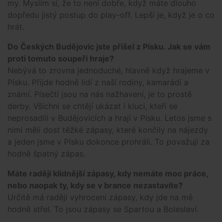
my. Myslím si, že to není dobře, když máte dlouho
dopředu jistý postup do play-off. Lepší je, když je o co
hrát.
Do Českých Budějovic jste přišel z Písku. Jak se vám
proti tomuto soupeři hraje?
Nebývá to zrovna jednoduché, hlavně když hrajeme v
Písku. Přijde hodně lidí z naší rodiny, kamarádí a
známí. Písečtí jsou na nás nažhavení, je to prostě
derby. Všichni se chtějí ukázat i kluci, kteří se
neprosadili v Budějovicích a hrají v Písku. Letos jsme s
nimi měli dost těžké zápasy, které končily na nájezdy
a jeden jsme v Písku dokonce prohráli. To považuji za
hodně špatný zápas.
Máte raději klidnější zápasy, kdy nemáte moc práce,
nebo naopak ty, kdy se v brance nezastavíte?
Určitě má raději vyhrocení zápasy, kdy jde na mě
hodně střel. To jsou zápasy se Spartou a Boleslaví.