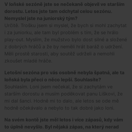
V loňské sezóně jste se nečekaně objevil ve starším
dorostu. Letos jste tam odchytal celou sezónu.
Nemyslel jste na juniorský tým?
Určitě. Trošku jsem si myslel, že bych si mohl zachytat
i za juniorku, ale tam byl problém s tím, že se hrálo
play-out. Myslím, že mužstvo bylo dost silné a složené
z dobrých hráčů a že by neměli hrát baráž o udržení.
Měli prostě starosti, aby soutěž udrželi a nemohli
zkoušet mladé hráče.
Letošní sezóna pro vás osobně nebyla špatná, ale ta
loňská byla přeci o něco lepší. Souhlasíte?
Souhlasím. Loni jsem nečekal, že si zachytám ve
starším dorostu a musím poděkovat panu Liškovi, že
mi dal šanci. Hodně mi to dalo, ale letos se ode mě
hodně očekávalo a nebylo to tak dobré jako loni.
Na svém kontě jste měl letos i více zápasů, kdy vám
to úplně nevyšlo. Byl nějaká zápas, na který nerad