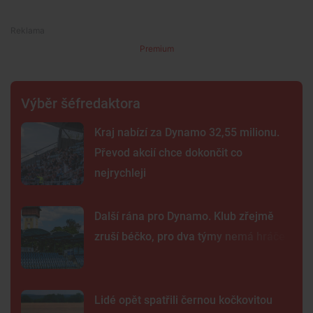
Premium
Výběr šéfredaktora
Kraj nabízí za Dynamo 32,55 milionu.
Převod akcií chce dokončit co
nejrychleji
Další rána pro Dynamo. Klub zřejmě
zruší béčko, pro dva týmy nemá hráče
Lidé opět spatřili černou kočkovitou