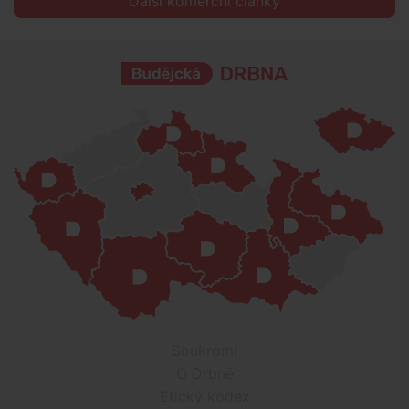
Další komerční články
Soukromí
O Drbně
Etický kodex