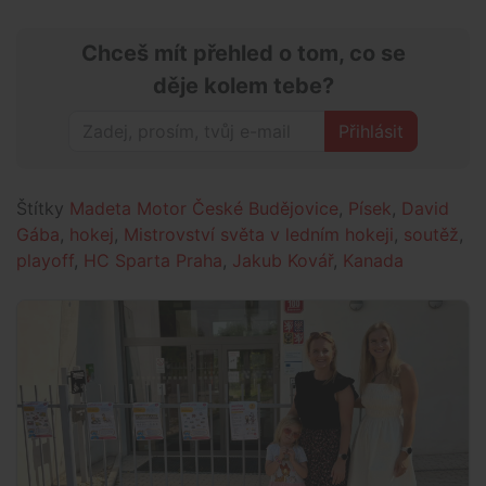
Chceš mít přehled o tom, co se
děje kolem tebe?
Přihlásit
Štítky
Madeta Motor České Budějovice
,
Písek
,
David
Gába
,
hokej
,
Mistrovství světa v ledním hokeji
,
soutěž
,
playoff
,
HC Sparta Praha
,
Jakub Kovář
,
Kanada