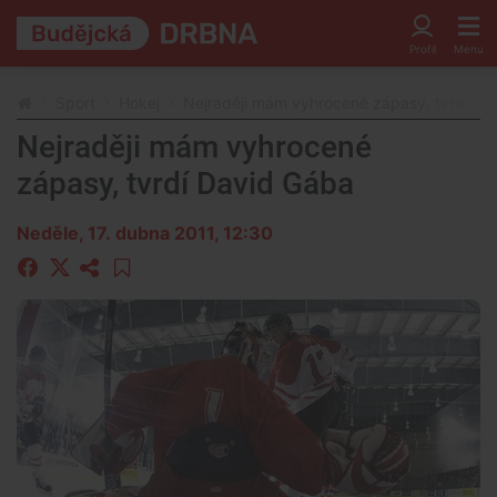
Sport
Hokej
Nejraději mám vyhrocené zápasy, tvrdí Da
Nejraději mám vyhrocené
zápasy, tvrdí David Gába
Neděle, 17. dubna 2011, 12:30