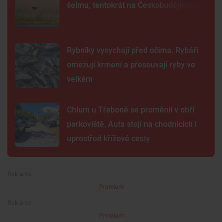
šelmu, tentokrát na Českobudějovicku
Rybníky vysychají před očima. Rybáři
omezují krmení a přesouvají ryby ve
velkém
Chlum u Třeboně se proměnil v obří
parkoviště. Auta stojí na chodnících i
uprostřed křížové cesty
Premium
Premium