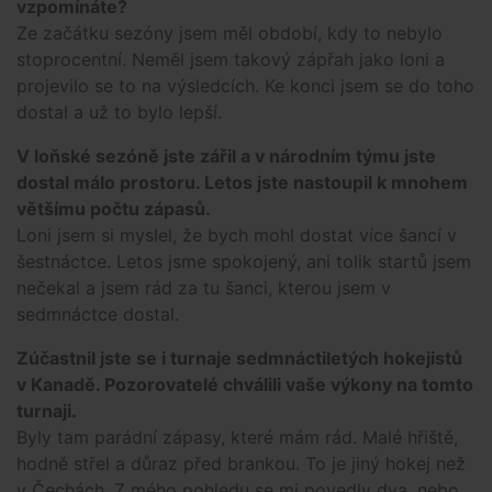
vzpomínáte?
Ze začátku sezóny jsem měl období, kdy to nebylo
stoprocentní. Neměl jsem takový zápřah jako loni a
projevilo se to na výsledcích. Ke konci jsem se do toho
dostal a už to bylo lepší.
V loňské sezóně jste zářil a v národním týmu jste
dostal málo prostoru. Letos jste nastoupil k mnohem
většímu počtu zápasů.
Loni jsem si myslel, že bych mohl dostat více šancí v
šestnáctce. Letos jsme spokojený, ani tolik startů jsem
nečekal a jsem rád za tu šanci, kterou jsem v
sedmnáctce dostal.
Zúčastnil jste se i turnaje sedmnáctiletých hokejistů
v Kanadě. Pozorovatelé chválili vaše výkony na tomto
turnaji.
Byly tam parádní zápasy, které mám rád. Malé hřiště,
hodně střel a důraz před brankou. To je jiný hokej než
v Čechách. Z mého pohledu se mi povedly dva, nebo