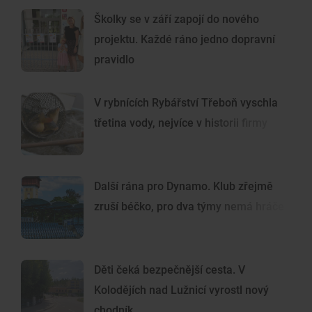
Školky se v září zapojí do nového
projektu. Každé ráno jedno dopravní
pravidlo
V rybnících Rybářství Třeboň vyschla
třetina vody, nejvíce v historii firmy
Další rána pro Dynamo. Klub zřejmě
zruší béčko, pro dva týmy nemá hráče
Děti čeká bezpečnější cesta. V
Kolodějích nad Lužnicí vyrostl nový
chodník