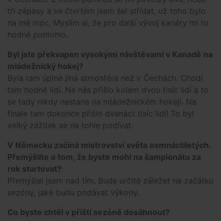
tři zápasy a ve čtvrtém jsem šel střídat, už toho bylo
na mě moc. Myslím si, že pro další vývoj kariéry mi to
hodně pomohlo.
Byl jste překvapen vysokými návštěvami v Kanadě na
mládežnický hokej?
Byla tam úplně jiná atmosféra než v Čechách. Chodí
tam hodně lidí. Na nás přišlo kolem dvou tisíc lidí a to
se tady nikdy nestane na mládežnickém hokeji. Na
finále tam dokonce přišlo dvanáct tisíc lidí! To byl
velký zážitek se na tohle podívat.
V Německu začíná mistrovství světa osmnáctiletých.
Přemýšlíte o tom, že byste mohl na šampionátu za
rok startovat?
Přemýšlel jsem nad tím. Bude určitě záležet na začátku
sezóny, jaké budu podávat výkony.
Co byste chtěl v příští sezóně dosáhnout?