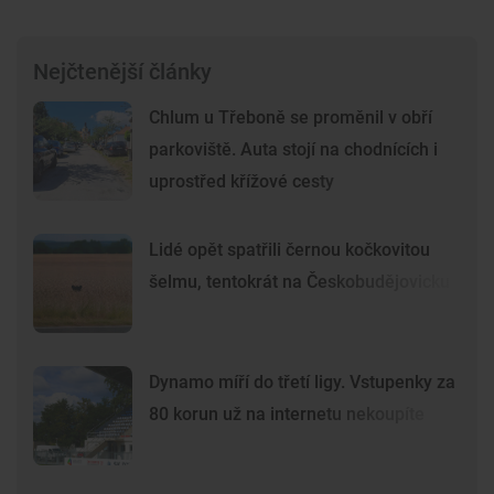
Nejčtenější články
Chlum u Třeboně se proměnil v obří
parkoviště. Auta stojí na chodnících i
uprostřed křížové cesty
Lidé opět spatřili černou kočkovitou
šelmu, tentokrát na Českobudějovicku
Dynamo míří do třetí ligy. Vstupenky za
80 korun už na internetu nekoupíte