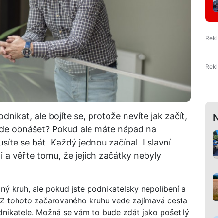
dnikat, ale bojíte se, protože nevíte jak začít,
N
ude obnášet? Pokud ale máte nápad na
íte se bát. Každý jednou začínal. I slavní
li a věřte tomu, že jejich začátky nebyly
ný kruh, ale pokud jste podnikatelsky nepolíbení a
. Z tohoto začarovaného kruhu vede zajímavá cesta
odnikatele. Možná se vám to bude zdát jako pošetilý