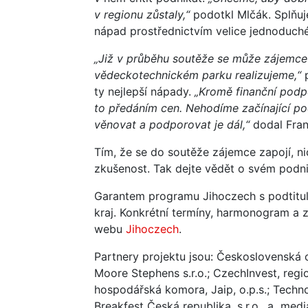
v regionu zůstaly,“
podotkl Mlčák. Splňuje
nápad prostřednictvím velice jednoduch
„Již v průběhu soutěže se může zájemce
vědeckotechnickém parku realizujeme,“
p
ty nejlepší nápady.
„Kromě finanční podpo
to předáním cen. Nehodíme začínající po
věnovat a podporovat je dál,“
dodal Fran
Tím, že se do soutěže zájemce zapojí, nic
zkušenost. Tak dejte vědět o svém podn
Garantem programu Jihoczech s podtitul
kraj. Konkrétní termíny, harmonogram a 
webu
Jihoczech
.
Partnery projektu jsou: Československá 
Moore Stephens s.r.o.; CzechInvest, regi
hospodářská komora, Jaip, o.p.s.; Technol
Breakfest Česká republika, s.r.o., a medi