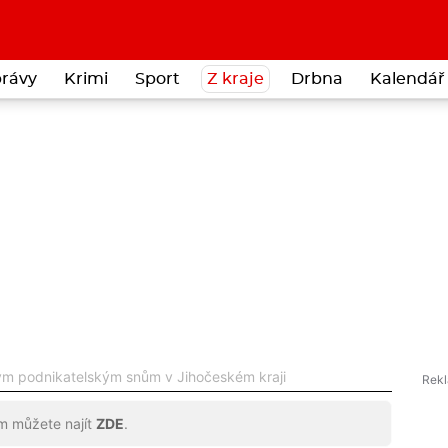
rávy
Krimi
Sport
Z kraje
Drbna
Kalendář 
ým podnikatelským snům v Jihočeském kraji
ům můžete najít
ZDE
.