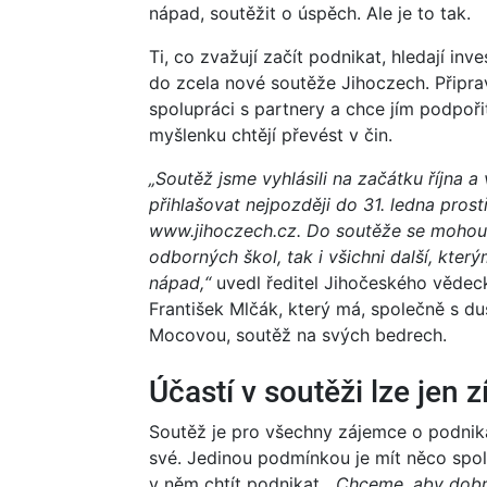
nápad, soutěžit o úspěch. Ale je to tak.
Ti, co zvažují začít podnikat, hledají inv
do zcela nové soutěže Jihoczech. Připra
spolupráci s partnery a chce jím podpoři
myšlenku chtějí převést v čin.
„Soutěž jsme vyhlásili na začátku října a 
přihlašovat nejpozději do 31. ledna pro
www.jihoczech.cz. Do soutěže se mohou p
odborných škol, tak i všichni další, kter
nápad,“
uvedl ředitel Jihočeského vědec
František Mlčák, který má, společně s 
Mocovou, soutěž na svých bedrech.
Účastí v soutěži lze jen z
Soutěž je pro všechny zájemce o podnikán
své. Jedinou podmínkou je mít něco spol
v něm chtít podnikat.
„Chceme, aby dobré