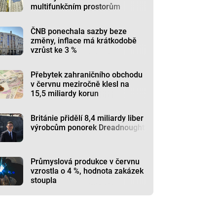
multifunkčním prostorům
ČNB ponechala sazby beze
změny, inflace má krátkodobě
vzrůst ke 3 %
Přebytek zahraničního obchodu
v červnu meziročně klesl na
15,5 miliardy korun
Británie přidělí 8,4 miliardy liber
výrobcům ponorek Dreadnought
Průmyslová produkce v červnu
vzrostla o 4 %, hodnota zakázek
stoupla