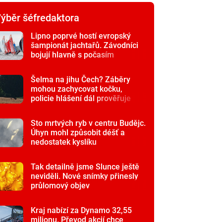
ýběr šéfredaktora
Lipno poprvé hostí evropský
šampionát jachtařů. Závodníci
bojují hlavně s počasím
Šelma na jihu Čech? Záběry
mohou zachycovat kočku,
policie hlášení dál prověřuje
Sto mrtvých ryb v centru Budějc.
Úhyn mohl způsobit déšť a
nedostatek kyslíku
Tak detailně jsme Slunce ještě
neviděli. Nové snímky přinesly
průlomový objev
Kraj nabízí za Dynamo 32,55
milionu. Převod akcií chce