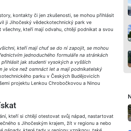
estory, kontakty či jen zkušenosti, se mohou přihlásit
vil ji Jihočeský vědeckotechnický park ve
t všechny, kteří mají odvahu, chtějí podnikat a svou
všichni, kteří mají chuť se do ní zapojit, se mohou
střednictvím jednoduchého formuláře na stránkách
řihlásit jak studenti vysokých a vyšších
ým je více než osmnáct let a mají podnikatelský
kotechnického parku v Českých Budějovicích
dušemi projektu Lenkou Chrobočkovou a Ninou
N
ískat
í, kteří si chtějí otestovat svůj nápad, nastartovat
ečného s Jihočeským krajem, žít v regionu a nebo
 nápady, které tady v regionu vzniknou, také