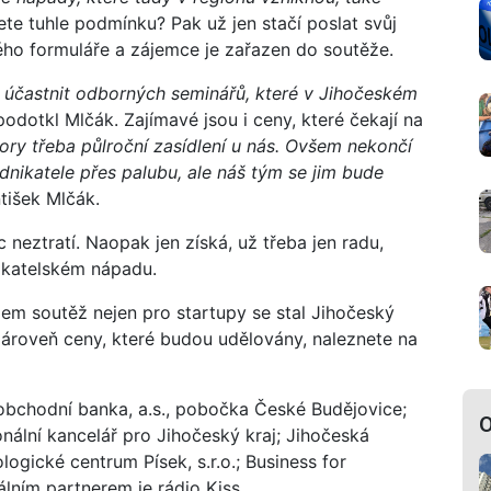
te tuhle podmínku? Pak už jen stačí poslat svůj
ého formuláře a zájemce je zařazen do soutěže.
 účastnit odborných seminářů, které v Jihočeském
odotkl Mlčák. Zajímavé jsou i ceny, které čekají na
ry třeba půlroční zasídlení u nás. Ovšem nekončí
dnikatele přes palubu, ale náš tým se jim bude
tišek Mlčák.
 neztratí. Naopak jen získá, už třeba jen radu,
ikatelském nápadu.
em soutěž nejen pro startupy se stal Jihočeský
zároveň ceny, které budou udělovány, naleznete na
obchodní banka, a.s., pobočka České Budějovice;
O
onální kancelář pro Jihočeský kraj; Jihočeská
ogické centrum Písek, s.r.o.; Business for
álním partnerem je rádio Kiss.