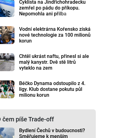
Cyklista na Jindřichohradecku
zemřel po pádu do příkopu.
Nepomohla ani přilba
Vodní elektrárna Kořensko získá
nové technologie za 100 milionů
korun
Chtěl ukrást naftu, přinesl si ale
malý kanystr. Dvě stě litrů
vyteklo na zem
Béčko Dynama odstoupilo z 4.
ligy. Klub dostane pokutu půl
milionu korun
 čem píše Trade-off
Bydlení Čechů v budoucnosti?
Směřujeme k menším