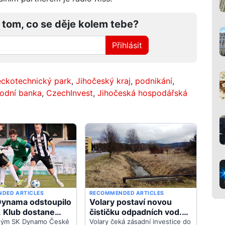
 tom, co se děje kolem tebe?
Přihlásit
eckotechnický park
,
Jihočeský kraj
,
podnikání
,
odní banka
,
CzechInvest
,
Jihočeská hospodářská