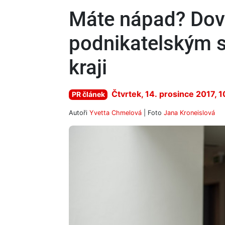
Máte nápad? Dovo
podnikatelským 
kraji
Čtvrtek, 14. prosince 2017, 1
PR článek
Autoři
Yvetta Chmelová
| Foto
Jana Kroneislová