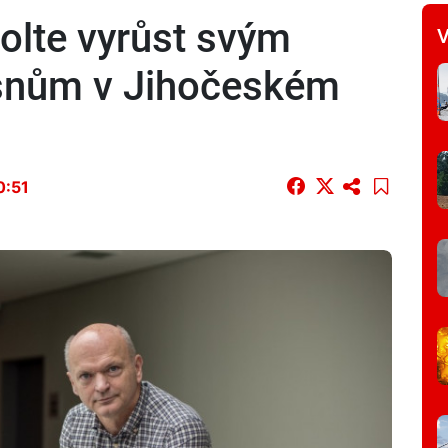
lte vyrůst svým
V
snům v Jihočeském
0:51