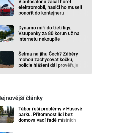
V autosalonu začal hořet
elektromobil, hasiči ho museli
ponořit do kontejneru
Dynamo míří do třetí ligy.
Vstupenky za 80 korun už na
internetu nekoupíte
Šelma na jihu Čech? Záběry
mohou zachycovat kočku,
policie hlášení dál prověřuje
ejnovější články
Tábor řeší problémy v Husově
parku. Přítomnost lidí bez
domova vadí řadě místních