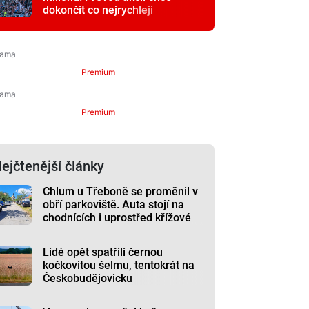
dokončit co nejrychleji
Premium
Premium
ejčtenější články
Chlum u Třeboně se proměnil v
obří parkoviště. Auta stojí na
chodnících i uprostřed křížové
cesty
Lidé opět spatřili černou
kočkovitou šelmu, tentokrát na
Českobudějovicku