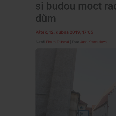
si budou moct ra
dům
Pátek, 12. dubna 2019, 17:05
Autoři
Elmira Talířová
| Foto
Jana Kroneislová