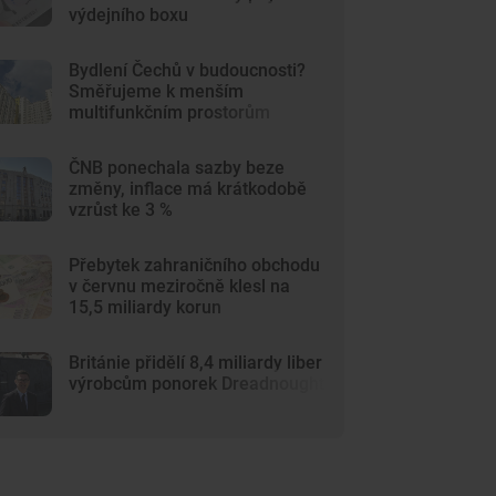
výdejního boxu
Bydlení Čechů v budoucnosti?
Směřujeme k menším
multifunkčním prostorům
ČNB ponechala sazby beze
změny, inflace má krátkodobě
vzrůst ke 3 %
Přebytek zahraničního obchodu
v červnu meziročně klesl na
15,5 miliardy korun
Británie přidělí 8,4 miliardy liber
výrobcům ponorek Dreadnought