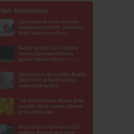
ýběr šéfredaktora
Lipno poprvé hostí evropský
šampionát jachtařů. Závodníci
bojují hlavně s počasím
Šelma na jihu Čech? Záběry
mohou zachycovat kočku,
policie hlášení dál prověřuje
Sto mrtvých ryb v centru Budějc.
Úhyn mohl způsobit déšť a
nedostatek kyslíku
Tak detailně jsme Slunce ještě
neviděli. Nové snímky přinesly
průlomový objev
Kraj nabízí za Dynamo 32,55
milionu. Převod akcií chce