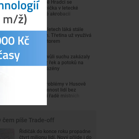
V Jindřichově Hradci se
předvedla špička v letecké
bezmotorové akrobacii
Řidičák v 17 letech láká stále
více mladých. Třetina už využívá
režim s mentorem
Strakonice kvůli suchu zakázaly
odběr vody z řek a potoků na
zahrady či bazény
Tábor řeší problémy v Husově
parku. Přítomnost lidí bez
domova vadí řadě místních
 čem píše Trade-off
Řidičák do konce roku propadne
čtvrt milionu lidí. Nový přijde i do