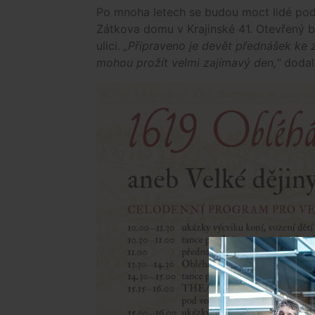
Po mnoha letech se budou moct lidé pod
Zátkova domu v Krajinské 41. Otevřený 
ulici.
„Připraveno je devět přednášek ke 
mohou prožít velmi zajímavý den,“
doda