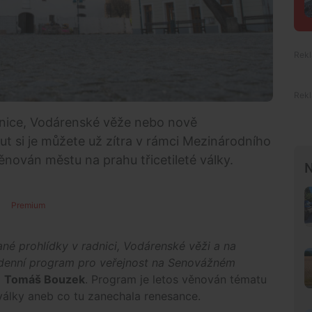
adnice, Vodárenské věže nebo nově
t si je můžete už zítra v rámci Mezinárodního
ován městu na prahu třicetileté války.
N
Premium
é prohlídky v radnici, Vodárenské věži a na
lodenní program pro veřejnost na Senovážném
a
Tomáš Bouzek
. Program je letos věnován tématu
 války aneb co tu zanechala renesance.