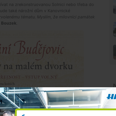
ívat na zrekonstruovanou Solnici nebo třeba do
bude také nárožní dům v Kanovnické
zvolenému tématu. Myslím, že milovníci památek
l
Bouzek
.
N