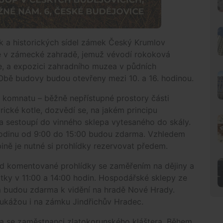
k a historických sídel zámek Český Krumlov
ie v zámecké zahradě, jemuž vévodí rokoková
e, a expozici zahradního muzea v půdních
Obě budovy budou otevřeny mezi 10. a 16. hodinou.
 komnatu – běžně nepřístupné prostory části
rické kotle, dozvědí se, na jakém principu
a sestoupí do vinného sklepa vytesaného do skály.
hodinu od 9:00 do 15:00 budou zdarma. Vzhledem
ně je nutné si prohlídky rezervovat předem.
nd komentované prohlídky se zaměřením na dějiny a
čátky v 11:00 a 14:00 hodin. Hospodářské sklepy ze
m budou zdarma k vidění na hradě Nové Hrady.
 ukážou i na zámku Jindřichův Hradec.
a se zaměstnanci zlatokorunského kláštera. Během