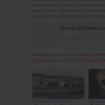
ní se seznámí s historií a stavebním vývo
budov v obci, například mlýna nebo sýpk
oba dny od pokladny kláštera v 13:00 
Chceš mít přehled o
Štítky
Mezinárodní den památek
,
prohlíd
třicetiletá válka
,
hrad
,
Tomáš Bouzek
,
Fr