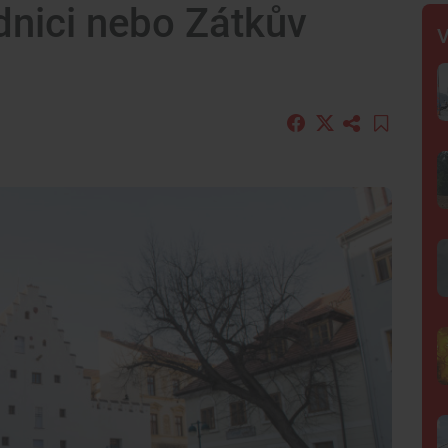
dnici nebo Zátkův
V