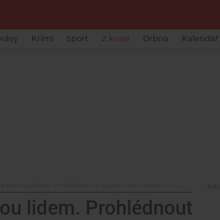
rávy
Krimi
Sport
Z kraje
Drbna
Kalendář 
e otevřou lidem. Prohlédnout si budou moct radnici nebo Zátkův dů
ou lidem. Prohlédnout