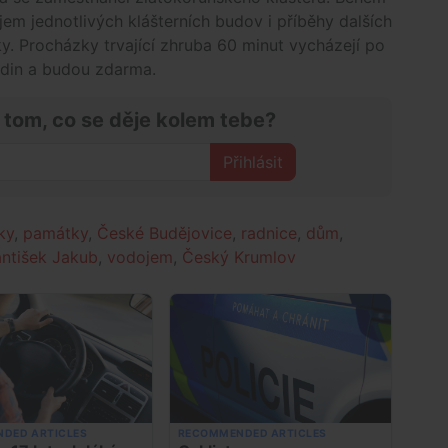
jem jednotlivých klášterních budov i příběhy dalších
y. Procházky trvající zhruba 60 minut vycházejí po
hodin a budou zdarma.
 tom, co se děje kolem tebe?
Přihlásit
ky
,
památky
,
České Budějovice
,
radnice
,
dům
,
antišek Jakub
,
vodojem
,
Český Krumlov