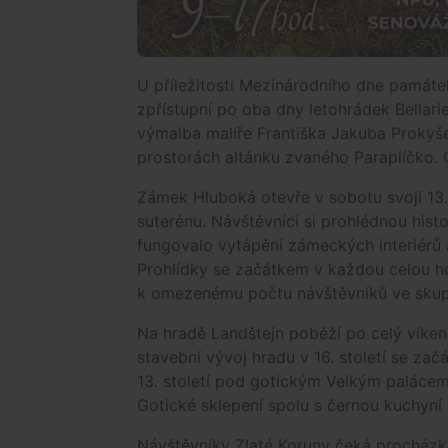
U příležitosti Mezinárodního dne památe
zpřístupní po oba dny letohrádek Bellar
výmalba malíře Františka Jakuba Prokyš
prostorách altánku zvaného Paraplíčko. 
Zámek Hluboká otevře v sobotu svoji 13.
suterénu. Návštěvníci si prohlédnou histo
fungovalo vytápění zámeckých interiérů 
Prohlídky se začátkem v každou celou 
k omezenému počtu návštěvníků ve skupi
Na hradě Landštejn poběží po celý víke
stavební vývoj hradu v 16. století se za
13. století pod gotickým Velkým paláce
Gotické sklepení spolu s černou kuchyní
Návštěvníky Zlaté Koruny čeká procházk