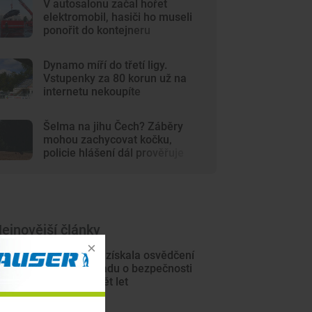
V autosalonu začal hořet
elektromobil, hasiči ho museli
ponořit do kontejneru
Dynamo míří do třetí ligy.
Vstupenky za 80 korun už na
internetu nekoupíte
Šelma na jihu Čech? Záběry
mohou zachycovat kočku,
policie hlášení dál prověřuje
ejnovější články
Úzkokolejka získala osvědčení
Drážního úřadu o bezpečnosti
na dalších pět let