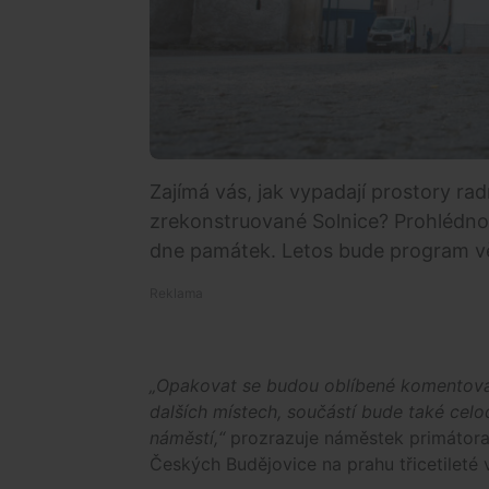
Zajímá vás, jak vypadají prostory r
zrekonstruované Solnice? Prohlédnou
dne památek. Letos bude program věn
„Opakovat se budou oblíbené komentovan
dalších místech, součástí bude také ce
náměstí,“
prozrazuje náměstek primátor
Českých Budějovice na prahu třicetileté