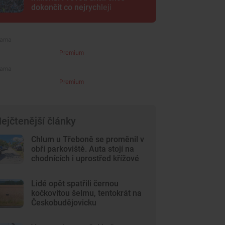
dokončit co nejrychleji
Premium
Premium
ejčtenější články
Chlum u Třeboně se proměnil v
obří parkoviště. Auta stojí na
chodnících i uprostřed křížové
cesty
Lidé opět spatřili černou
kočkovitou šelmu, tentokrát na
Českobudějovicku