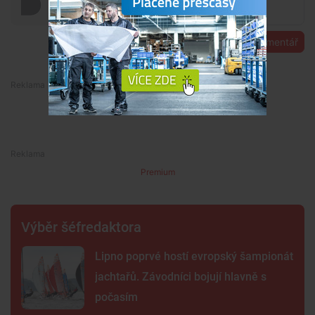
Přidat komentář
Premium
Premium
Výběr šéfredaktora
Lipno poprvé hostí evropský šampionát
jachtařů. Závodníci bojují hlavně s
počasím