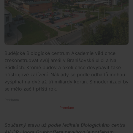
Budějcké Biologické centrum Akademie věd chce
zrekonstruovat svůj areál v Branišovské ulici a Na
Sádkách. Kromě budov a okolí chce dovybavit také
přístrojové zařízení. Náklady se podle odhadů mohou
vyšplhat na dvě až tři miliardy korun. S modernizací by
se mělo začít příští rok.
Premium
Současný stavu už podle ředitele Biologického centra
AV ČR Libora Grubhoffera nevyhovuje potřebám