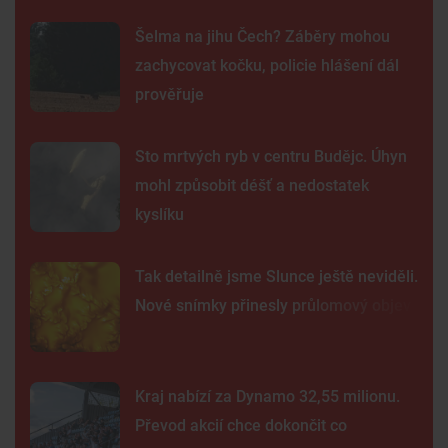
Šelma na jihu Čech? Záběry mohou
zachycovat kočku, policie hlášení dál
prověřuje
Sto mrtvých ryb v centru Budějc. Úhyn
mohl způsobit déšť a nedostatek
kyslíku
Tak detailně jsme Slunce ještě neviděli.
Nové snímky přinesly průlomový objev
Kraj nabízí za Dynamo 32,55 milionu.
Převod akcií chce dokončit co