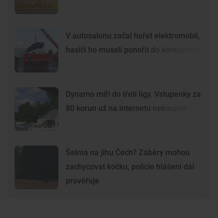
V autosalonu začal hořet elektromobil,
hasiči ho museli ponořit do kontejneru
Dynamo míří do třetí ligy. Vstupenky za
80 korun už na internetu nekoupíte
Šelma na jihu Čech? Záběry mohou
zachycovat kočku, policie hlášení dál
prověřuje