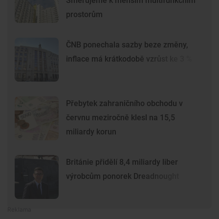
Směřujeme k menším multifunkčním
prostorům
ČNB ponechala sazby beze změny,
inflace má krátkodobě vzrůst ke 3 %
Přebytek zahraničního obchodu v
červnu meziročně klesl na 15,5
miliardy korun
Británie přidělí 8,4 miliardy liber
výrobcům ponorek Dreadnought