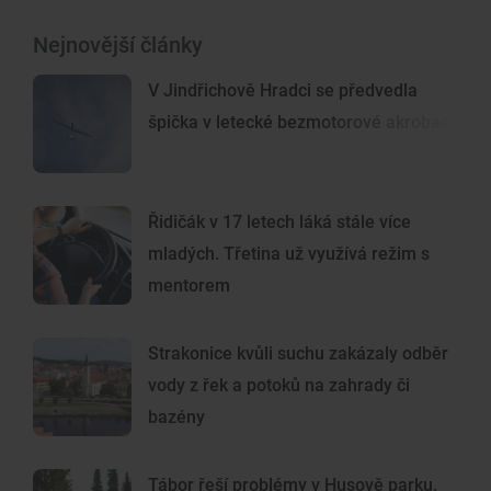
Nejnovější články
V Jindřichově Hradci se předvedla
špička v letecké bezmotorové akrobacii
Řidičák v 17 letech láká stále více
mladých. Třetina už využívá režim s
mentorem
Strakonice kvůli suchu zakázaly odběr
vody z řek a potoků na zahrady či
bazény
Tábor řeší problémy v Husově parku.