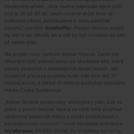
moderního umění. „Stav budov odpovídá jejich stáří,
což je 30 až 40 let. Jestli chceme držet krok se
světovou vědou, potřebujeme k tomu patřičné
zázemí,"
vysvětlil
Grubhoffer
. Projekt obnovy areálů
by měl trvat několik let a měl by být rozdělen do pěti
až sedmi etap.
Na projekt musí centrum sehnat finance. Zatím má
slíbených 500 milionů korun od akademie věd, která
peníze poskytne v následujících deseti letech. Jen
projekční příprava projektu bude stát více než 37
milionů korun, z čehož tři miliony poskytne statutární
město České Budějovice.
„Máme čerstvě zpracovaný strategický plán, kde se
jedna z priorit nazývá 'lépe a ve větší míře využívat
výzkumný potenciál města a zvýšit podnikavost v
perspektivních oborech',"
uvedl náměstek primátora
Ivo Moravec
(HOPB). Dodal, že tři miliony korun na