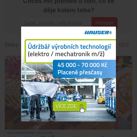
Chceš mít přehled o tom, co se
děje kolem tebe?
Přihlásit
Štítky
vláda
,
Zbyněk Stanjura
,
politika
,
rozhovor
,
ODS