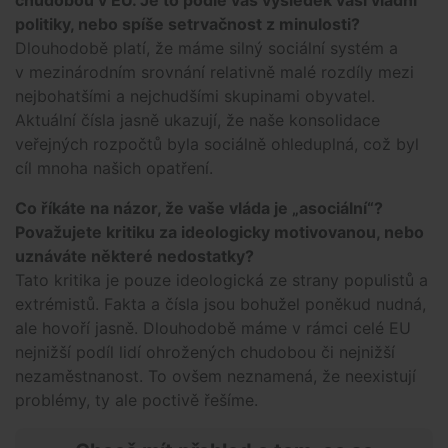
chudobou v EU. Je to podle vás výsledek vaší vládní
politiky, nebo spíše setrvačnost z minulosti?
Dlouhodobě platí, že máme silný sociální systém a
v mezinárodním srovnání relativně malé rozdíly mezi
nejbohatšími a nejchudšími skupinami obyvatel.
Aktuální čísla jasně ukazují, že naše konsolidace
veřejných rozpočtů byla sociálně ohleduplná, což byl
cíl mnoha našich opatření.
Co říkáte na názor, že vaše vláda je „asociální“?
Považujete kritiku za ideologicky motivovanou, nebo
uznáváte některé nedostatky?
Tato kritika je pouze ideologická ze strany populistů a
extrémistů. Fakta a čísla jsou bohužel poněkud nudná,
ale hovoří jasně. Dlouhodobě máme v rámci celé EU
nejnižší podíl lidí ohrožených chudobou či nejnižší
nezaměstnanost. To ovšem neznamená, že neexistují
problémy, ty ale poctivě řešíme.