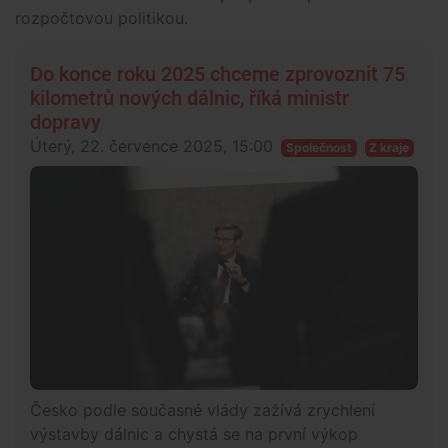
rozpočtovou politikou.
Do konce roku 2025 chceme zprovoznit 75
kilometrů nových dálnic, říká ministr
dopravy
Úterý, 22. července 2025, 15:00
Společnost
Z kraje
Česko podle současné vlády zažívá zrychlení
výstavby dálnic a chystá se na první výkop