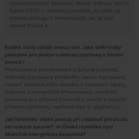
vysokorychlostní železnice. Ministr dopravy Martin
Kupka (ODS) v rozhovoru popisuje, co stálo za
změnou přístupu k infrastruktuře, jak se daří
dohnat Polsko a...
Reálné mzdy začaly znovu růst. Jaké další kroky
plánujete pro podporu domácí poptávky a životní
úrovně?
Předvídatelné podnikatelské a daňové prostředí,
snižování byrokracie především cestou digitalizace,
masívní investice státu zejména v oblastech obrany,
dopravní a energetické infrastruktury, vytváření
podmínek pro příchod investorů z oblastí s nejvyšší
přidanou hodnotou, například čipy či gigafaktory.
Jak hodnotíte vládní postup při zvládnutí přechodu
od ruských surovin? Je Česká republika nyní
skutečně energeticky bezpečná?