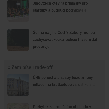
JihoCzech otevírá přihlášky pro
startupy a budoucí podnikatele
Šelma na jihu Čech? Záběry mohou
zachycovat kočku, policie hlášení dál
prověřuje
O čem píše Trade-off
ČNB ponechala sazby beze změny,
inflace má krátkodobě vzrůst ke 3 %
Přebytek zahraničního obchodu v