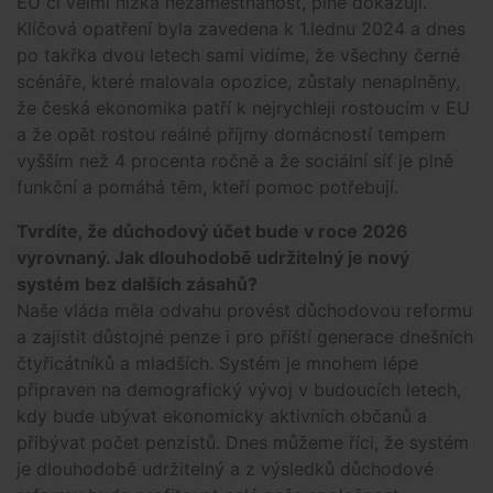
EU či velmi nízká nezaměstnanost, plně dokazují.
Klíčová opatření byla zavedena k 1.lednu 2024 a dnes
po takřka dvou letech sami vidíme, že všechny černé
scénáře, které malovala opozice, zůstaly nenaplněny,
že česká ekonomika patří k nejrychleji rostoucím v EU
a že opět rostou reálné příjmy domácností tempem
vyšším než 4 procenta ročně a že sociální síť je plně
funkční a pomáhá těm, kteří pomoc potřebují.
Tvrdíte, že důchodový účet bude v roce 2026
vyrovnaný. Jak dlouhodobě udržitelný je nový
systém bez dalších zásahů?
Naše vláda měla odvahu provést důchodovou reformu
a zajistit důstojné penze i pro příští generace dnešních
čtyřicátníků a mladších. Systém je mnohem lépe
připraven na demografický vývoj v budoucích letech,
kdy bude ubývat ekonomicky aktivních občanů a
přibývat počet penzistů. Dnes můžeme říci, že systém
je dlouhodobě udržitelný a z výsledků důchodové