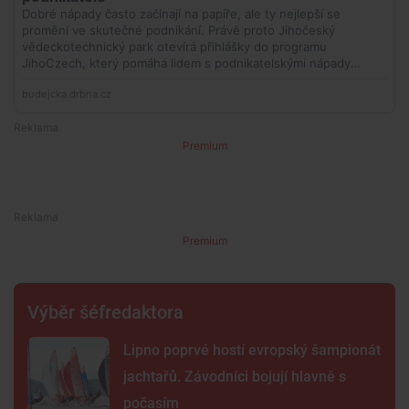
Premium
Premium
Výběr šéfredaktora
Lipno poprvé hostí evropský šampionát
jachtařů. Závodníci bojují hlavně s
počasím