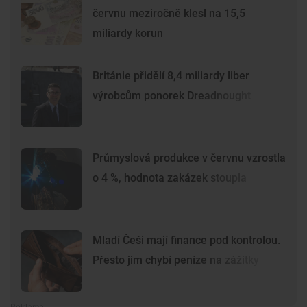
červnu meziročně klesl na 15,5
miliardy korun
Británie přidělí 8,4 miliardy liber
výrobcům ponorek Dreadnought
Průmyslová produkce v červnu vzrostla
o 4 %, hodnota zakázek stoupla
Mladí Češi mají finance pod kontrolou.
Přesto jim chybí peníze na zážitky