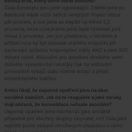
klíčový krok, který tento obrat umožnil?
Čísla Eurostatu jsou plně vypovídající. Zdědili jsme po
Babišově vládě roční deficit veřejných financí minus
pět procent, a loni jsme se zlepšili na minus 2,2
procenta, letos očekáváme ještě lepší výsledek pod
mínus 2 procenta. Jen pro představu, v letošním a
příštím roce by byl schodek státního rozpočtu při
zachování způsobu hospodaření vlády ANO kolem 500
miliard ročně. Klíčovými pro dosažení dnešního velmi
dobrého výsledku byl neustálý tlak na snižování
provozních výdajů státu včetně dotací a přijetí
konsolidačního balíčku.
Kritici říkají, že úsporná opatření jdou na úkor
sociálně slabších. Jak na to reagujete a jaké záruky
mají občané, že konsolidace nebude asociální?
Úsporná opatření jsme navrhovali jako sociálně
přijatelná pro všechny skupiny obyvatel, což čísla jako
nejnižší počet občanů ohrožených chudobou v rámci