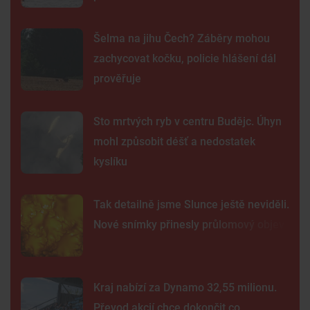
Šelma na jihu Čech? Záběry mohou
zachycovat kočku, policie hlášení dál
prověřuje
Sto mrtvých ryb v centru Budějc. Úhyn
mohl způsobit déšť a nedostatek
kyslíku
Tak detailně jsme Slunce ještě neviděli.
Nové snímky přinesly průlomový objev
Kraj nabízí za Dynamo 32,55 milionu.
Převod akcií chce dokončit co