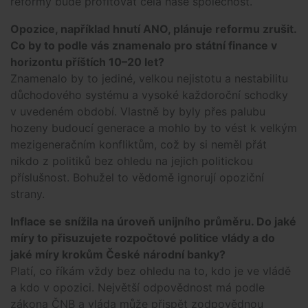
reformy bude profitovat celá naše společnost.
Opozice, například hnutí ANO, plánuje reformu zrušit.
Co by to podle vás znamenalo pro státní finance v
horizontu příštích 10–20 let?
Znamenalo by to jediné, velkou nejistotu a nestabilitu
důchodového systému a vysoké každoroční schodky
v uvedeném období. Vlastně by byly přes palubu
hozeny budoucí generace a mohlo by to vést k velkým
mezigeneračním konfliktům, což by si neměl přát
nikdo z politiků bez ohledu na jejich politickou
příslušnost. Bohužel to vědomě ignorují opoziční
strany.
Inflace se snížila na úroveň unijního průměru. Do jaké
míry to přisuzujete rozpočtové politice vlády a do
jaké míry krokům České národní banky?
Platí, co říkám vždy bez ohledu na to, kdo je ve vládě
a kdo v opozici. Největší odpovědnost má podle
zákona ČNB a vláda může přispět zodpovědnou