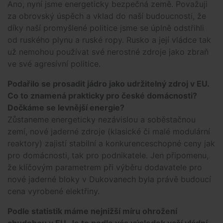
Ano, nyní jsme energeticky bezpečná země. Považuji
za obrovský úspěch a vklad do naší budoucnosti, že
díky naší promyšlené politice jsme se úplně odstřihli
od ruského plynu a ruské ropy. Rusko a její vládce tak
už nemohou používat své nerostné zdroje jako zbraň
ve své agresívní politice.
Podařilo se prosadit jádro jako udržitelný zdroj v EU.
Co to znamená prakticky pro české domácnosti?
Dočkáme se levnější energie?
Zůstaneme energeticky nezávislou a soběstačnou
zemí, nové jaderné zdroje (klasické či malé modulární
reaktory) zajistí stabilní a konkurenceschopné ceny jak
pro domácnosti, tak pro podnikatele. Jen připomenu,
že klíčovým parametrem při výběru dodavatele pro
nové jaderné bloky v Dukovanech byla právě budoucí
cena vyrobené elektřiny.
Podle statistik máme nejnižší míru ohrožení