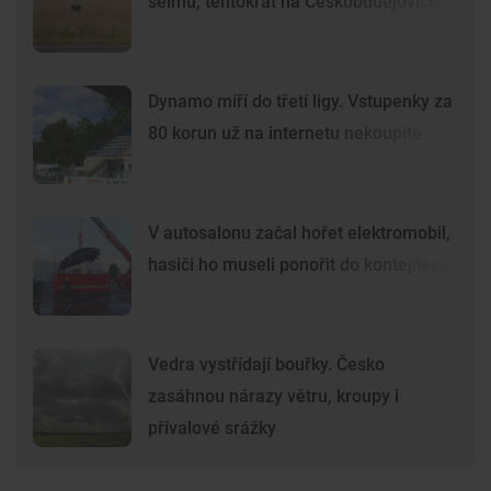
šelmu, tentokrát na Českobudějovicku
Dynamo míří do třetí ligy. Vstupenky za
80 korun už na internetu nekoupíte
V autosalonu začal hořet elektromobil,
hasiči ho museli ponořit do kontejneru
Vedra vystřídají bouřky. Česko
zasáhnou nárazy větru, kroupy i
přívalové srážky