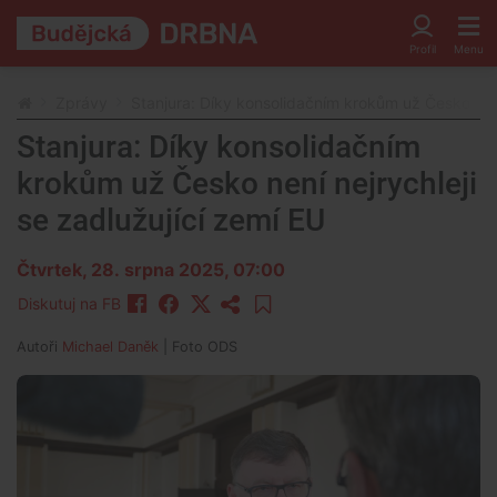
Zprávy
Stanjura: Díky konsolidačním krokům už Česko není
Stanjura: Díky konsolidačním
krokům už Česko není nejrychleji
se zadlužující zemí EU
Čtvrtek, 28. srpna 2025, 07:00
Diskutuj na FB
Autoři
Michael Daněk
| Foto
ODS