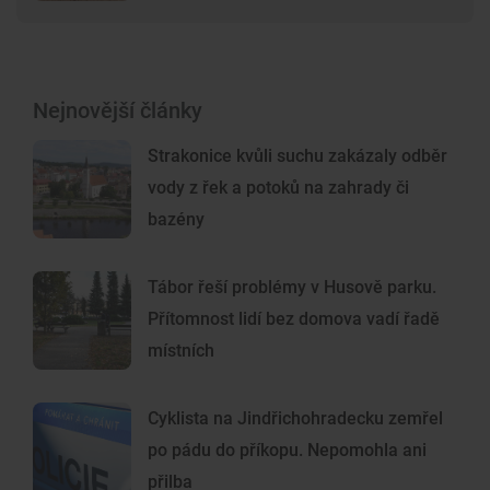
Nejnovější články
Strakonice kvůli suchu zakázaly odběr
vody z řek a potoků na zahrady či
bazény
Tábor řeší problémy v Husově parku.
Přítomnost lidí bez domova vadí řadě
místních
Cyklista na Jindřichohradecku zemřel
po pádu do příkopu. Nepomohla ani
přilba