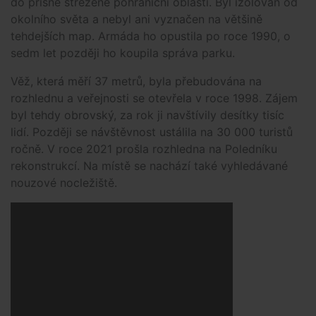
do přísně střežené pohraniční oblasti. Byl izolován od
okolního světa a nebyl ani vyznačen na většině
tehdejších map. Armáda ho opustila po roce 1990, o
sedm let později ho koupila správa parku.
Věž, která měří 37 metrů, byla přebudována na
rozhlednu a veřejnosti se otevřela v roce 1998. Zájem
byl tehdy obrovský, za rok ji navštívily desítky tisíc
lidí. Později se návštěvnost ustálila na 30 000 turistů
ročně. V roce 2021 prošla rozhledna na Poledníku
rekonstrukcí. Na místě se nachází také vyhledávané
nouzové nocležiště.