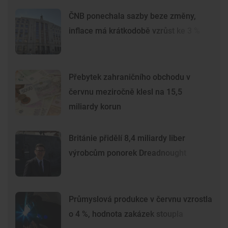
ČNB ponechala sazby beze změny,
inflace má krátkodobě vzrůst ke 3 %
Přebytek zahraničního obchodu v
červnu meziročně klesl na 15,5
miliardy korun
Británie přidělí 8,4 miliardy liber
výrobcům ponorek Dreadnought
Průmyslová produkce v červnu vzrostla
o 4 %, hodnota zakázek stoupla