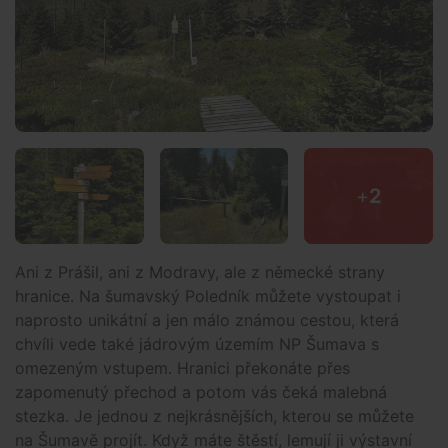
+
2
Ani z Prášil, ani z Modravy, ale z německé strany
hranice. Na šumavský Poledník můžete vystoupat i
naprosto unikátní a jen málo známou cestou, která
chvíli vede také jádrovým územím NP Šumava s
omezeným vstupem. Hranici překonáte přes
zapomenutý přechod a potom vás čeká malebná
stezka. Je jednou z nejkrásnějších, kterou se můžete
na Šumavě projít. Když máte štěstí, lemují ji výstavní