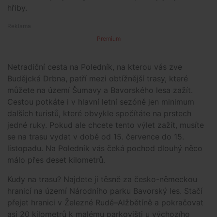
hřiby.
Premium
Netradiční cesta na Poledník, na kterou vás zve
Budějcká Drbna, patří mezi obtížnější trasy, které
můžete na území Šumavy a Bavorského lesa zažít.
Cestou potkáte i v hlavní letní sezóně jen minimum
dalších turistů, které obvykle spočítáte na prstech
jedné ruky. Pokud ale chcete tento výlet zažít, musíte
se na trasu vydat v době od 15. července do 15.
listopadu. Na Poledník vás čeká pochod dlouhý něco
málo přes deset kilometrů.
Kudy na trasu? Najdete ji těsně za česko-německou
hranicí na území Národního parku Bavorský les. Stačí
přejet hranici v Železné Rudě–Alžbětíně a pokračovat
asi 20 kilometrů k malému parkovišti u výchozího