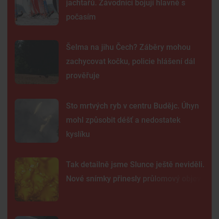
jachtařů. Závodníci bojují hlavně s
počasím
Šelma na jihu Čech? Záběry mohou
zachycovat kočku, policie hlášení dál
prověřuje
Sto mrtvých ryb v centru Budějc. Úhyn
mohl způsobit déšť a nedostatek
kyslíku
Tak detailně jsme Slunce ještě neviděli.
Nové snímky přinesly průlomový objev