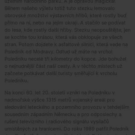
územím národního parku. A je opravdu magická!
Během našeho výletu totiž tuto stezku lemovalo
obrovské množství výstavních hřibů, které rostly buď
přímo na ní, nebo na jejím okraji. A stačilo se podívat
do lesa, kde rostly další hřiby. Stezku neopouštějte, jen
se kochte tou krásou, která vás obklopuje ze všech
stran. Potom dojdete k asfaltové silnici, která vede na
Poledník od Modravy. Odtud už máte na vrchol
Poledníku necelé tři kilometry do kopce. Jde bohužel
o nejnudnější část naší cesty. A v těchto místech už
začnete potkávat další turisty směřující k vrcholu
Poledníku.
Na konci 60. let 20. století vznikl na Poledníku v
nadmořské výšce 1315 metrů vojenský areál pro
sledování leteckého a pozemního provozu v tehdejším
sousedním západním Německu a pro odposlechy a
rušení televizního i radiového signálu vysílačů
umístěných za hranicemi. Do roku 1989 patřil Poledník