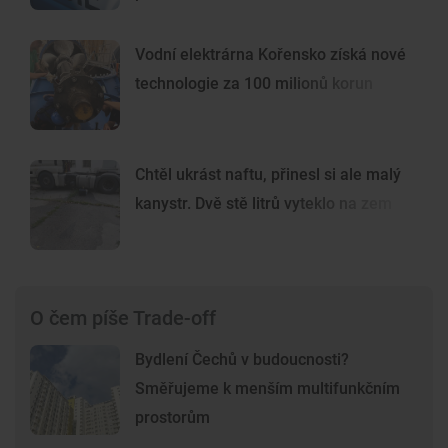
Vodní elektrárna Kořensko získá nové
technologie za 100 milionů korun
Chtěl ukrást naftu, přinesl si ale malý
kanystr. Dvě stě litrů vyteklo na zem
O čem píše Trade-off
Bydlení Čechů v budoucnosti?
Směřujeme k menším multifunkčním
prostorům