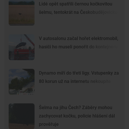
Lidé opět spatřili černou kočkovitou
šelmu, tentokrát na Českobudějovicku
V autosalonu začal hořet elektromobil,
hasiči ho museli ponořit do kontejneru
Dynamo míří do třetí ligy. Vstupenky za
80 korun už na internetu nekoupíte
Šelma na jihu Čech? Záběry mohou
zachycovat kočku, policie hlášení dál
prověřuje