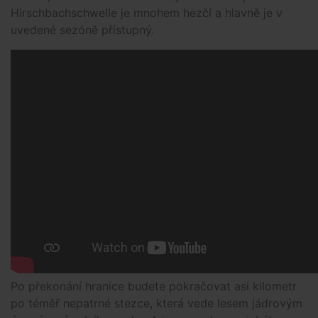
Hirschbachschwelle je mnohem hezčí a hlavně je v
uvedené sezóně přístupný.
Po překonání hranice budete pokračovat asi kilometr
po téměř nepatrné stezce, která vede lesem jádrovým