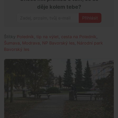
děje kolem tebe?
Přihlásit
Štítky
Poledník
,
tip na výlet
,
cesta na Poledník
,
Šumava
,
Modrava
,
NP Bavorský les
,
Národní park
Bavorský les