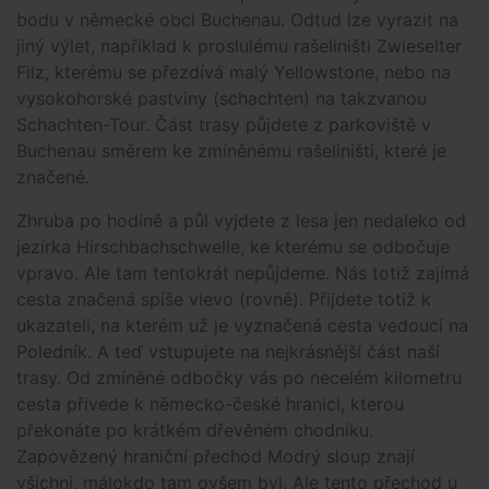
bodu v německé obci Buchenau. Odtud lze vyrazit na
jiný výlet, například k proslulému rašeliništi Zwieselter
Filz, kterému se přezdívá malý Yellowstone, nebo na
vysokohorské pastviny (schachten) na takzvanou
Schachten-Tour. Část trasy půjdete z parkoviště v
Buchenau směrem ke zmíněnému rašeliništi, které je
značené.
Zhruba po hodině a půl vyjdete z lesa jen nedaleko od
jezírka Hirschbachschwelle, ke kterému se odbočuje
vpravo. Ale tam tentokrát nepůjdeme. Nás totiž zajímá
cesta značená spíše vlevo (rovně). Přijdete totiž k
ukazateli, na kterém už je vyznačená cesta vedoucí na
Poledník. A teď vstupujete na nejkrásnější část naší
trasy. Od zmíněné odbočky vás po necelém kilometru
cesta přivede k německo-české hranici, kterou
překonáte po krátkém dřevěném chodníku.
Zapovězený hraniční přechod Modrý sloup znají
všichni, málokdo tam ovšem byl. Ale tento přechod u