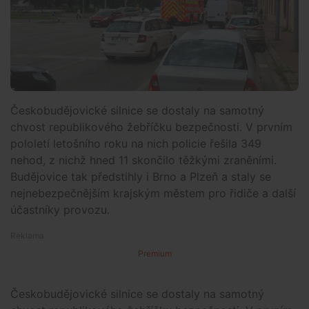
Českobudějovické silnice se dostaly na samotný
chvost republikového žebříčku bezpečnosti. V prvním
pololetí letošního roku na nich policie řešila 349
nehod, z nichž hned 11 skončilo těžkými zraněními.
Budějovice tak předstihly i Brno a Plzeň a staly se
nejnebezpečnějším krajským městem pro řidiče a další
účastníky provozu.
Premium
Českobudějovické silnice se dostaly na samotný