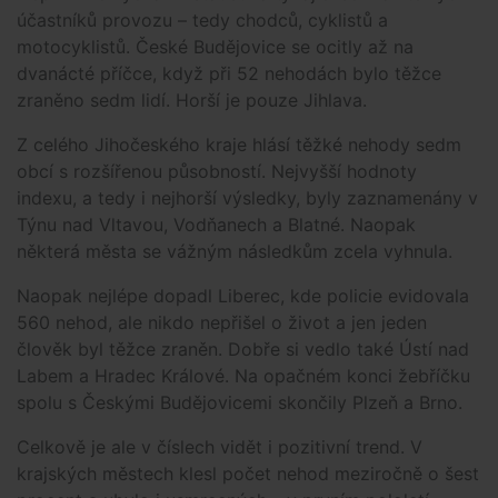
účastníků provozu – tedy chodců, cyklistů a
motocyklistů. České Budějovice se ocitly až na
dvanácté příčce, když při 52 nehodách bylo těžce
zraněno sedm lidí. Horší je pouze Jihlava.
Z celého Jihočeského kraje hlásí těžké nehody sedm
obcí s rozšířenou působností. Nejvyšší hodnoty
indexu, a tedy i nejhorší výsledky, byly zaznamenány v
Týnu nad Vltavou, Vodňanech a Blatné. Naopak
některá města se vážným následkům zcela vyhnula.
Naopak nejlépe dopadl Liberec, kde policie evidovala
560 nehod, ale nikdo nepřišel o život a jen jeden
člověk byl těžce zraněn. Dobře si vedlo také Ústí nad
Labem a Hradec Králové. Na opačném konci žebříčku
spolu s Českými Budějovicemi skončily Plzeň a Brno.
Celkově je ale v číslech vidět i pozitivní trend. V
krajských městech klesl počet nehod meziročně o šest