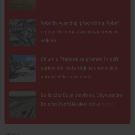
Rybníky vysychají před očima. Rybáři
omezují krmení a přesouvají ryby ve
velkém
Chlum u Třeboně se proměnil v obří
parkoviště. Auta stojí na chodnících i
uprostřed křížové cesty
Další část D3 je otevřená. Obyvatelům
Dolního Dvořiště uleví od kamionů