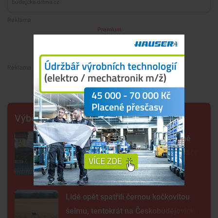
Premium
Premium
Výběr šéfredaktora
Další rána pro Dynamo. Klub zřejmě
zruší béčko, pro dva týmy nemá hráče
Lidé opět spatřili černou kočkovitou
šelmu, tentokrát na Českobudějovicku