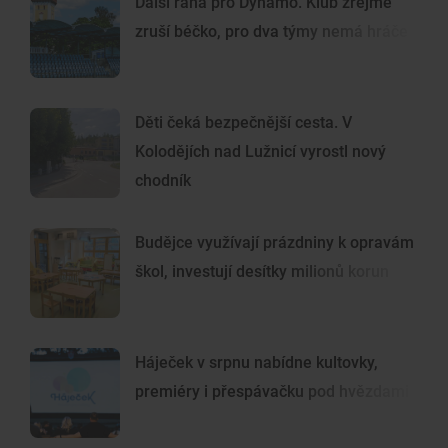
Další rána pro Dynamo. Klub zřejmě
zruší béčko, pro dva týmy nemá hráče
Děti čeká bezpečnější cesta. V
Kolodějích nad Lužnicí vyrostl nový
chodník
Budějce využívají prázdniny k opravám
škol, investují desítky milionů korun
Háječek v srpnu nabídne kultovky,
premiéry i přespávačku pod hvězdami