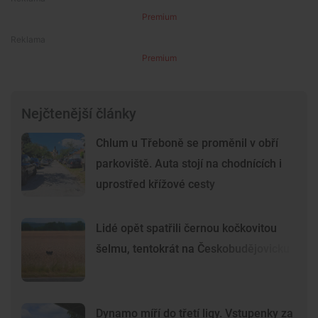
Premium
Premium
Nejčtenější články
Chlum u Třeboně se proměnil v obří
parkoviště. Auta stojí na chodnících i
uprostřed křížové cesty
Lidé opět spatřili černou kočkovitou
šelmu, tentokrát na Českobudějovicku
Dynamo míří do třetí ligy. Vstupenky za