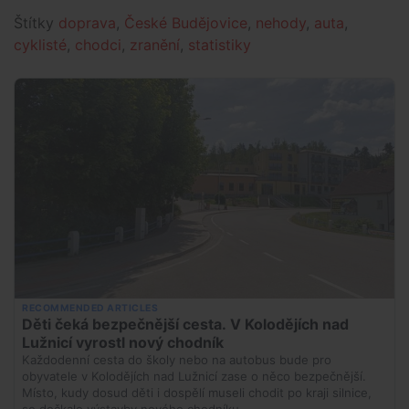
Štítky
doprava
,
České Budějovice
,
nehody
,
auta
,
cyklisté
,
chodci
,
zranění
,
statistiky