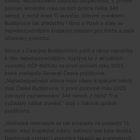
chvost republikového žebříčku bezpečnosti. V prvním
pololetí letošního roku na nich policie řešila 349
nehod, z nichž hned 11 skončilo těžkými zraněními.
Budějovice tak předstihly i Brno a Plzeň a staly se
nejnebezpečnějším krajským městem pro řidiče a další
účastníky provozu.
Silnice v Českých Budějovicích patří v rámci republiky
k těm nejnebezpečnějším. Vyplývá to z aktuálních
výsledků GČP INDEXu za první pololetí roku 2025,
které zveřejnila Generali Česká pojišťovna.
„Nejnebezpečnější silnice mezi všemi krajskými městy
mají České Budějovice. V první polovině roku 2025
zde bylo zaznamenáno 349 nehod, z nichž 11 si
vyžádalo vážná zranění,“
stojí v tiskové zprávě
pojišťovny.
Jihočeská metropole se tak propadla na poslední 13.
místo mezi krajskými městy, zatímco loni byla desátá.
Nepříznivě vychází i statistika týkající se zranitelných