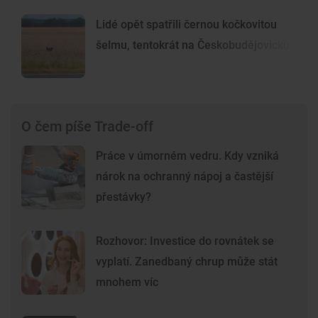
Lidé opět spatřili černou kočkovitou
šelmu, tentokrát na Českobudějovicku
O čem píše Trade-off
Práce v úmorném vedru. Kdy vzniká
nárok na ochranný nápoj a častější
přestávky?
Rozhovor: Investice do rovnátek se
vyplatí. Zanedbaný chrup může stát
mnohem víc