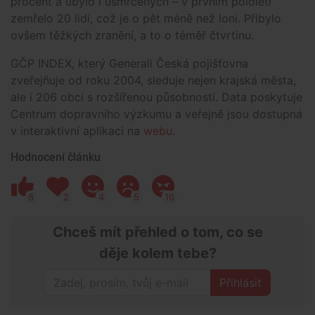
procent a ubylo i usmrcených – v prvním pololetí
zemřelo 20 lidí, což je o pět méně než loni. Přibylo
ovšem těžkých zranění, a to o téměř čtvrtinu.
GČP INDEX, který Generali Česká pojišťovna
zveřejňuje od roku 2004, sleduje nejen krajská města,
ale i 206 obcí s rozšířenou působností. Data poskytuje
Centrum dopravního výzkumu a veřejně jsou dostupná
v interaktivní aplikaci na
webu
.
Hodnocení článku
8
2
4
5
16
Chceš mít přehled o tom, co se
děje kolem tebe?
Přihlásit