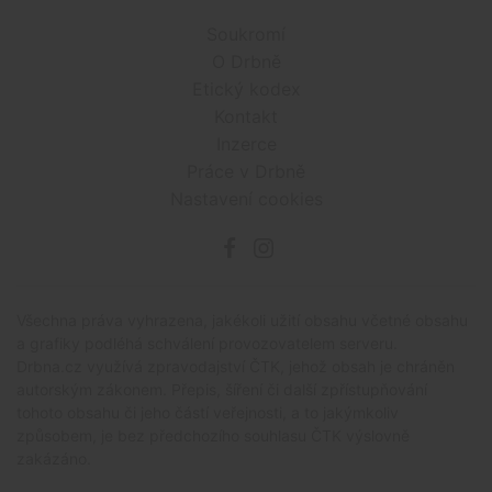
Soukromí
O Drbně
Etický kodex
Kontakt
Inzerce
Práce v Drbně
Nastavení cookies
Všechna práva vyhrazena, jakékoli užití obsahu včetné obsahu
a grafiky podléhá schválení provozovatelem serveru.
Drbna.cz využívá zpravodajství ČTK, jehož obsah je chráněn
autorským zákonem. Přepis, šíření či další zpřístupňování
tohoto obsahu či jeho částí veřejnosti, a to jakýmkoliv
způsobem, je bez předchozího souhlasu ČTK výslovně
zakázáno.