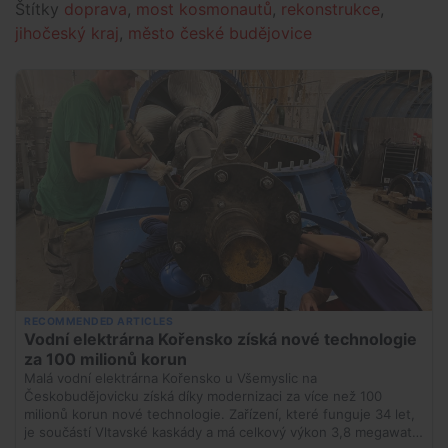
Štítky
doprava
,
most kosmonautů
,
rekonstrukce
,
jihočeský kraj
,
město české budějovice