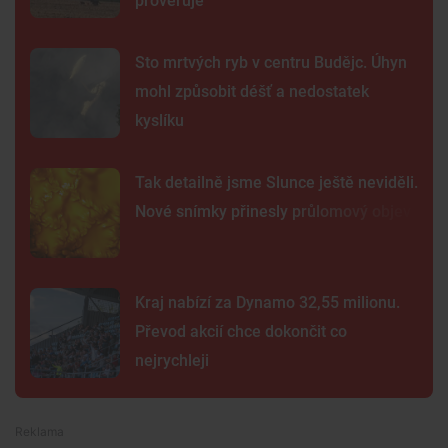
prověřuje
Sto mrtvých ryb v centru Budějc. Úhyn
mohl způsobit déšť a nedostatek
kyslíku
Tak detailně jsme Slunce ještě neviděli.
Nové snímky přinesly průlomový objev
Kraj nabízí za Dynamo 32,55 milionu.
Převod akcií chce dokončit co
nejrychleji