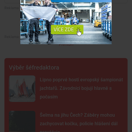
Premium
Premium
Výběr šéfredaktora
Lipno poprvé hostí evropský šampionát
jachtařů. Závodníci bojují hlavně s
počasím
Šelma na jihu Čech? Záběry mohou
zachycovat kočku, policie hlášení dál