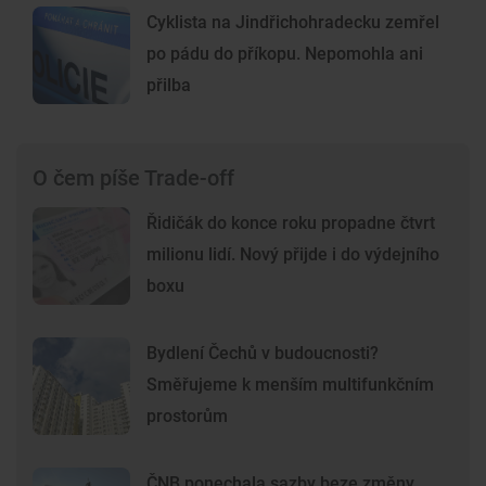
Cyklista na Jindřichohradecku zemřel
po pádu do příkopu. Nepomohla ani
přilba
O čem píše Trade-off
Řidičák do konce roku propadne čtvrt
milionu lidí. Nový přijde i do výdejního
boxu
Bydlení Čechů v budoucnosti?
Směřujeme k menším multifunkčním
prostorům
ČNB ponechala sazby beze změny,