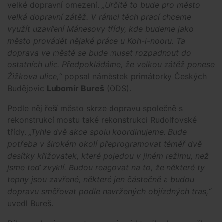
velké dopravní omezení.
„Určitě to bude pro město
velká dopravní zátěž. V rámci těch prací chceme
využít uzavření Mánesovy třídy, kde budeme jako
město provádět nějaké práce u Koh-i-nooru. Ta
doprava ve městě se bude muset rozpadnout do
ostatních ulic. Předpokládáme, že velkou zátěž ponese
Žižkova ulice,“
popsal náměstek primátorky Českých
Budějovic
Lubomír Bureš
(ODS).
Podle něj řeší město skrze dopravu společně s
rekonstrukcí mostu také rekonstrukci Rudolfovské
třídy.
„Tyhle dvě akce spolu koordinujeme. Bude
potřeba v širokém okolí přeprogramovat téměř dvě
desítky křižovatek, které pojedou v jiném režimu, než
jsme teď zvyklí. Budou reagovat na to, že některé ty
tepny jsou zavřené, některé jen částečně a budou
dopravu směřovat podle navržených objízdných tras,“
uvedl Bureš.