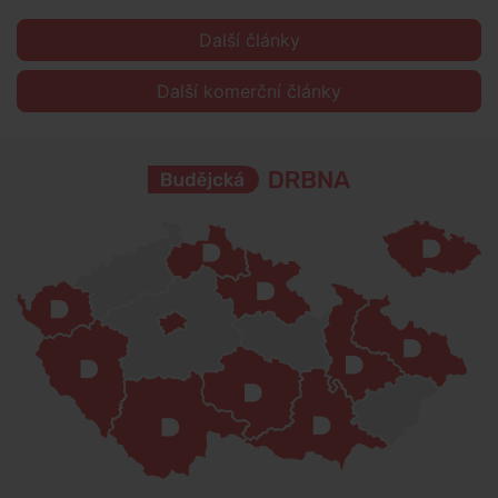
Další články
Další komerční články