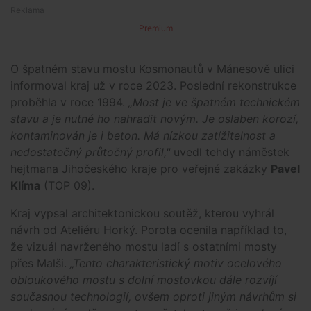
Premium
O špatném stavu mostu Kosmonautů v Mánesově ulici
informoval kraj už v roce 2023. Poslední rekonstrukce
proběhla v roce 1994.
„Most je ve špatném technickém
stavu a je nutné ho nahradit novým. Je oslaben korozí,
kontaminován je i beton. Má nízkou zatížitelnost a
nedostatečný průtočný profil,"
uvedl tehdy náměstek
hejtmana Jihočeského kraje pro veřejné zakázky
Pavel
Klíma
(TOP 09).
Kraj vypsal architektonickou soutěž, kterou vyhrál
návrh od Ateliéru Horký. Porota ocenila například to,
že vizuál navrženého mostu ladí s ostatními mosty
přes Malši.
„Tento charakteristický motiv ocelového
obloukového mostu s dolní mostovkou dále rozvíjí
současnou technologií, ovšem oproti jiným návrhům si