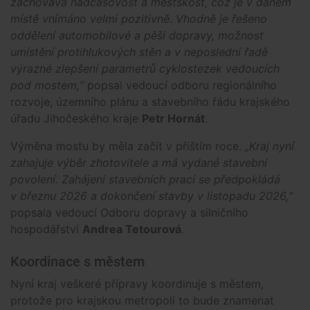
zachovává nadčasovost a městskost, což je v daném
místě vnímáno velmi pozitivně. Vhodně je řešeno
oddělení automobilové a pěší dopravy, možnost
umístění protihlukových stěn a v neposlední řadě
výrazné zlepšení parametrů cyklostezek vedoucích
pod mostem,“
popsal vedoucí odboru regionálního
rozvoje, územního plánu a stavebního řádu krajského
úřadu Jihočeského kraje
Petr Hornát
.
Výměna mostu by měla začít v příštím roce.
„Kraj nyní
zahajuje výběr zhotovitele a má vydané stavební
povolení. Zahájení stavebních prací se předpokládá
v březnu 2026 a dokončení stavby v listopadu 2026,“
popsala vedoucí Odboru dopravy a silničního
hospodářství
Andrea Tetourová
.
Koordinace s městem
Nyní kraj veškeré přípravy koordinuje s městem,
protože pro krajskou metropoli to bude znamenat