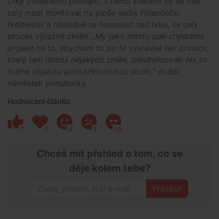
Díky zvolenému postupu, v rámci kterého by se měl
celý most montovat na ploše vedle Finančního
ředitelství a následně se nasunout nad řeku, se celý
proces výrazně zkrátí.
„My jako město pak chystáme
projekt na to, abychom to po té výstavbě ten prostor,
který tam dozná nějakých změn, zrevitalizovali. Na to
máme nějakou archutektonickou studii,“
dodal
náměstek primátorky.
Hodnocení článku
7
2
4
1
10
Chceš mít přehled o tom, co se
děje kolem tebe?
Přihlásit