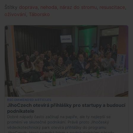
Štítky
doprava
,
nehoda
,
náraz do stromu
,
resuscitace
,
oživování
,
Táborsko