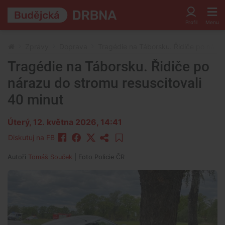
Zprávy
Doprava
Tragédie na Táborsku. Řidiče po náraz
Tragédie na Táborsku. Řidiče po
nárazu do stromu resuscitovali
40 minut
Úterý, 12. května 2026, 14:41
Diskutuj na FB
Autoři
Tomáš Souček
| Foto
Policie ČR