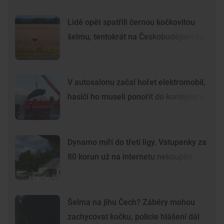
Lidé opět spatřili černou kočkovitou
šelmu, tentokrát na Českobudějovicku
V autosalonu začal hořet elektromobil,
hasiči ho museli ponořit do kontejneru
Dynamo míří do třetí ligy. Vstupenky za
80 korun už na internetu nekoupíte
Šelma na jihu Čech? Záběry mohou
zachycovat kočku, policie hlášení dál