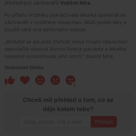
jihočeských záchranářů
Vojtěch Míra
.
Po příletu vrtulníku pokračovala lékařka společně se
záchranáři v rozšířené resuscitaci. Muži podali léky a
použili také dva defibrilační výboje.
„Bohužel se ani přes čtyřicet minut trvající resuscitaci
nepodařilo obnovit životní funkce pacienta a lékařka
následně konstatovala jeho úmrtí,“
doplnil Míra.
Hodnocení článku
3
Chceš mít přehled o tom, co se
děje kolem tebe?
Přihlásit