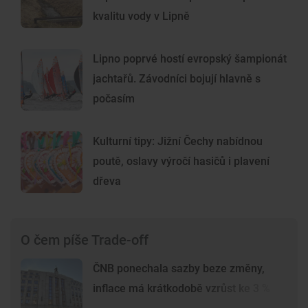
kvalitu vody v Lipně
Lipno poprvé hostí evropský šampionát
jachtařů. Závodníci bojují hlavně s
počasím
Kulturní tipy: Jižní Čechy nabídnou
poutě, oslavy výročí hasičů i plavení
dřeva
O čem píše Trade-off
ČNB ponechala sazby beze změny,
inflace má krátkodobě vzrůst ke 3 %