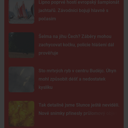
Lipno poprvé hostí evropský šampionát
jachtařů. Závodníci bojují hlavně s
počasím
Šelma na jihu Čech? Záběry mohou
zachycovat kočku, policie hlášení dál
prověřuje
Sto mrtvých ryb v centru Budějc. Úhyn
mohl způsobit déšť a nedostatek
kyslíku
Tak detailně jsme Slunce ještě neviděli.
Nové snímky přinesly průlomový objev