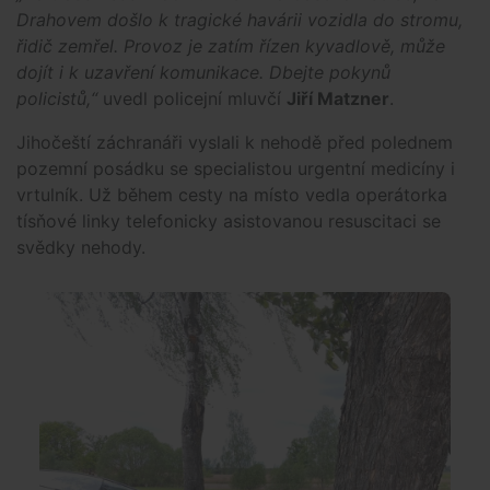
Drahovem došlo k tragické havárii vozidla do stromu,
řidič zemřel. Provoz je zatím řízen kyvadlově, může
dojít i k uzavření komunikace. Dbejte pokynů
policistů,“
uvedl policejní mluvčí
Jiří Matzner
.
Jihočeští záchranáři vyslali k nehodě před polednem
pozemní posádku se specialistou urgentní medicíny i
vrtulník. Už během cesty na místo vedla operátorka
tísňové linky telefonicky asistovanou resuscitaci se
svědky nehody.