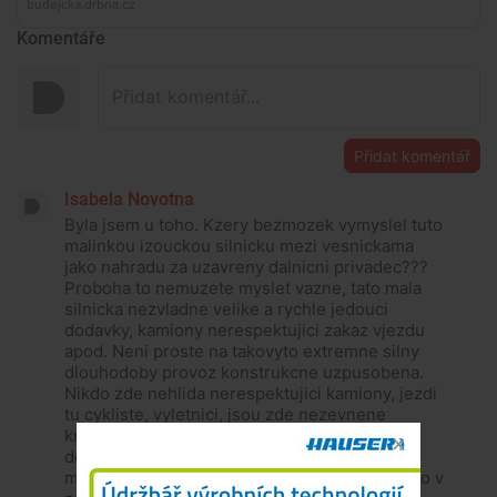
Komentáře
Přidat komentář
Isabela Novotna
Byla jsem u toho. Kzery bezmozek vymyslel tuto
malinkou izouckou silnicku mezi vesnickama
jako nahradu za uzavreny dalnicni privadec???
Proboha to nemuzete myslet vazne, tato mala
silnicka nezvladne velike a rychle jedouci
dodavky, kamiony nerespektujici zakaz vjezdu
apod. Neni proste na takovyto extremne silny
dlouhodoby provoz konstrukcne uzpusobena.
Nikdo zde nehlida nerespektujici kamiony, jezdi
tu cykliste, vyletnici, jsou zde nezevnene
krajnice a vyhybat se nakladaku, nebo velike
dodavce ritici se nedovolenou rychlosti na
malinke silnicce nezi vesnickami konciva casto v