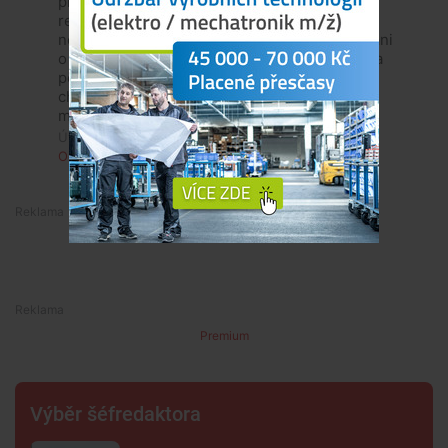
prikopu nebo ve stromu. Kdo tuto objizdku
realizacne schvalil na na svedomi dnesni
nehodu-a nejen tu dnesne, prevcirem se s pani
o kousek dal uzrhla krajnice, kdyz se vyhybala
polskemu kamionu. Jezdim tudy casto na
chalupu, ale tohle opravdu nemohl stvorit
myslici clovek
Úterý, 12. května 2026, 18:01
Odpovědět
3
1
Premium
Premium
Výběr šéfredaktora