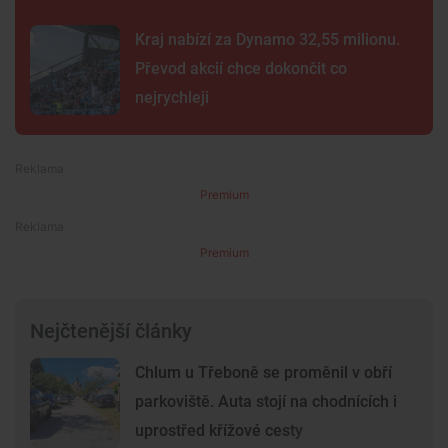
Kraj nabízí za Dynamo 32,55 milionu.
Převod akcií chce dokončit co
nejrychleji
Premium
Premium
Nejčtenější články
Chlum u Třeboně se proměnil v obří
parkoviště. Auta stojí na chodnících i
uprostřed křížové cesty