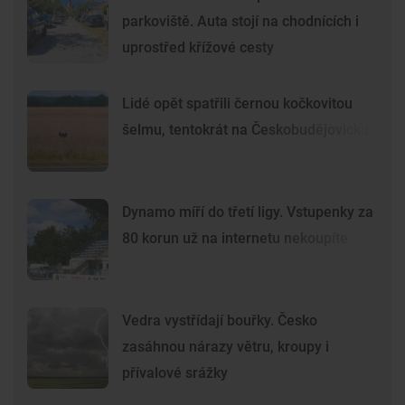
parkoviště. Auta stojí na chodnících i
uprostřed křížové cesty
Lidé opět spatřili černou kočkovitou
šelmu, tentokrát na Českobudějovicku
Dynamo míří do třetí ligy. Vstupenky za
80 korun už na internetu nekoupíte
Vedra vystřídají bouřky. Česko
zasáhnou nárazy větru, kroupy i
přívalové srážky