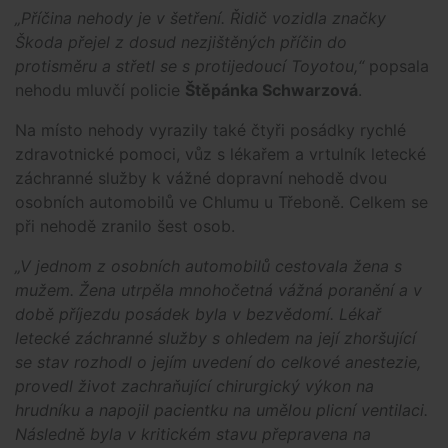
„Příčina nehody je v šetření. Řidič vozidla značky
Škoda přejel z dosud nezjištěných příčin do
protisměru a střetl se s protijedoucí Toyotou,“
popsala
nehodu mluvčí policie
Štěpánka Schwarzová
.
Na místo nehody vyrazily také čtyři posádky rychlé
zdravotnické pomoci, vůz s lékařem a vrtulník letecké
záchranné služby k vážné dopravní nehodě dvou
osobních automobilů ve Chlumu u Třeboně. Celkem se
při nehodě zranilo šest osob.
„V jednom z osobních automobilů cestovala žena s
mužem. Žena utrpěla mnohočetná vážná poranění a v
době příjezdu posádek byla v bezvědomí. Lékař
letecké záchranné služby s ohledem na její zhoršující
se stav rozhodl o jejím uvedení do celkové anestezie,
provedl život zachraňující chirurgický výkon na
hrudníku a napojil pacientku na umělou plicní ventilaci.
Následně byla v kritickém stavu přepravena na