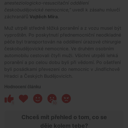
anesteziologicko-resuscitační oddělení
českobudějovické nemocnice,"
uvedl k zásahu mluvčí
záchranářů
Vojtěch Míra
.
Muž utrpěl středně těžká poranění a z vozu musel být
vyproštěn. Po poskytnutí přednemocniční neodkladné
péče byl transportován na oddělení úrazové chirurgie
českobudějovické nemocnice. Ve druhém osobním
automobilu cestovali čtyři muži. Všichni utrpěli lehká
poranění a po celou dobu byli při vědomí. Po ošetření
byli posádkami převezeni do nemocnic v Jindřichově
Hradci a Českých Budějovicích.
Hodnocení článku
1
10
Chceš mít přehled o tom, co se
děje kolem tebe?