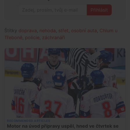
Přihlásit
Štítky
doprava
,
nehoda
,
střet
,
osobní auta
,
Chlum u
Třeboně
,
policie
,
záchranáři