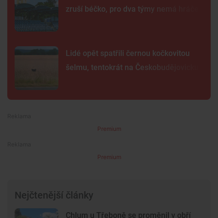
zruší béčko, pro dva týmy nemá hráče
Lidé opět spatřili černou kočkovitou
šelmu, tentokrát na Českobudějovicku
Premium
Premium
Nejčtenější články
Chlum u Třeboně se proměnil v obří