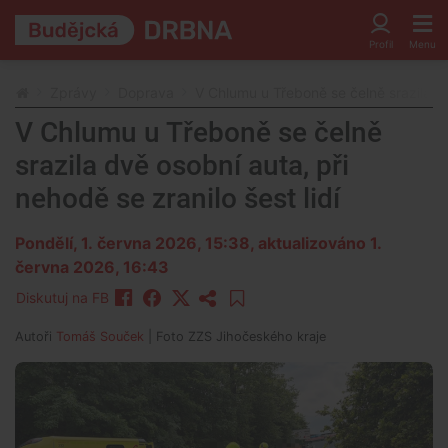
Zprávy
Doprava
V Chlumu u Třeboně se čelně srazila dvě
V Chlumu u Třeboně se čelně
srazila dvě osobní auta, při
nehodě se zranilo šest lidí
Pondělí, 1. června 2026, 15:38
, aktualizováno 1.
června 2026, 16:43
Diskutuj na FB
Autoři
Tomáš Souček
| Foto
ZZS Jihočeského kraje