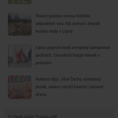
Volary postaví novou čističku
odpadních vod. Má pomoci zlepšit
kvalitu vody v Lipně
Lipno poprvé hostí evropský šampionát
jachtařů. Závodníci bojují hlavně s
počasím
Kulturní tipy: Jižní Čechy nabídnou
poutě, oslavy výročí hasičů i plavení
dřeva
O čem píše Trade-off