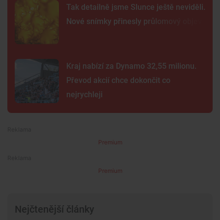
Tak detailně jsme Slunce ještě neviděli.
Nové snímky přinesly průlomový objev
Kraj nabízí za Dynamo 32,55 milionu.
Převod akcií chce dokončit co
nejrychleji
Premium
Premium
Nejčtenější články