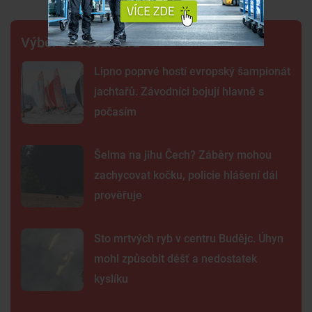
Výběr šéfredaktora
Lipno poprvé hostí evropský šampionát
jachtařů. Závodníci bojují hlavně s
počasím
Šelma na jihu Čech? Záběry mohou
zachycovat kočku, policie hlášení dál
prověřuje
Sto mrtvých ryb v centru Budějc. Úhyn
mohl způsobit déšť a nedostatek
kyslíku