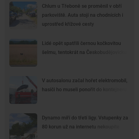
Chlum u Třeboně se proměnil v obří
parkoviště. Auta stojí na chodnících i
uprostřed křížové cesty
Lidé opět spatřili černou kočkovitou
šelmu, tentokrát na Českobudějovicku
V autosalonu začal hořet elektromobil,
hasiči ho museli ponořit do kontejneru
Dynamo míří do třetí ligy. Vstupenky za
80 korun už na internetu nekoupíte