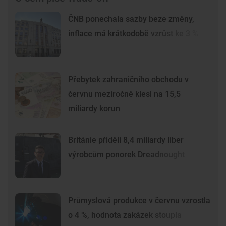
ČNB ponechala sazby beze změny,
inflace má krátkodobě vzrůst ke 3 %
Přebytek zahraničního obchodu v
červnu meziročně klesl na 15,5
miliardy korun
Británie přidělí 8,4 miliardy liber
výrobcům ponorek Dreadnought
Průmyslová produkce v červnu vzrostla
o 4 %, hodnota zakázek stoupla