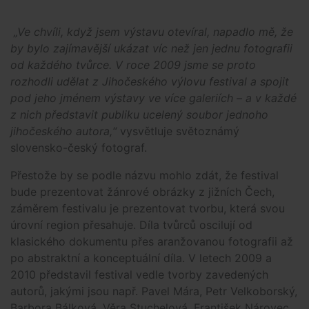
„Ve chvíli, když jsem výstavu otevíral, napadlo mě, že
by bylo zajímavější ukázat víc než jen jednu fotografii
od každého tvůrce. V roce 2009 jsme se proto
rozhodli udělat z Jihočeského výlovu festival a spojit
pod jeho jménem výstavy ve více galeriích – a v každé
z nich představit publiku ucelený soubor jednoho
jihočeského autora,“
vysvětluje světoznámý
slovensko-český fotograf.
Přestože by se podle názvu mohlo zdát, že festival
bude prezentovat žánrové obrázky z jižních Čech,
záměrem festivalu je prezentovat tvorbu, která svou
úrovní region přesahuje. Díla tvůrců oscilují od
klasického dokumentu přes aranžovanou fotografii až
po abstraktní a konceptuální díla. V letech 2009 a
2010 představil festival vedle tvorby zavedených
autorů, jakými jsou např. Pavel Mára, Petr Velkoborský,
Barbora Bálková, Věra Stuchelová, František Nárovec