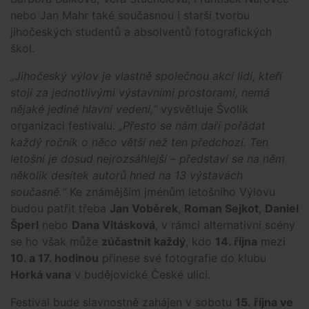
nebo Jan Mahr také současnou i starší tvorbu
jihočeských studentů a absolventů fotografických
škol.
„Jihočeský výlov je vlastně společnou akcí lidí, kteří
stojí za jednotlivými výstavními prostorami, nemá
nějaké jediné hlavní vedení,“
vysvětluje Švolík
organizaci festivalu.
„Přesto se nám daří pořádat
každý ročník o něco větší než ten předchozí. Ten
letošní je dosud nejrozsáhlejší – představí se na něm
několik desítek autorů hned na 13 výstavách
současně.“
Ke známějším jménům letošního Výlovu
budou patřit třeba
Jan Voběrek
,
Roman Sejkot
,
Daniel
Šperl
nebo
Dana Vitásková
, v rámci alternativní scény
se ho však může
zúčastnit každý
, kdo
14. října
mezi
10. a 17. hodinou
přinese své fotografie do klubu
Horká vana
v budějovické České ulici.
Festival bude slavnostně zahájen v sobotu
15. října ve