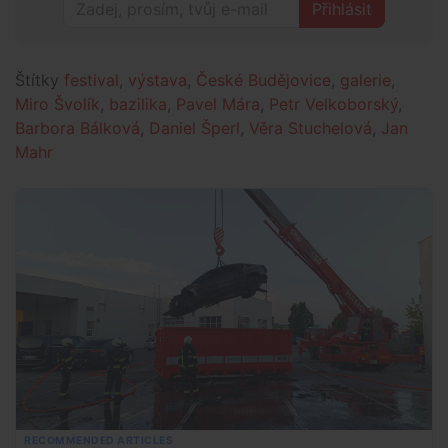
Přihlásit
Štítky
festival
,
výstava
,
České Budějovice
,
galerie
,
Miro Švolík
,
bazilika
,
Pavel Mára
,
Petr Velkoborský
,
Barbora Bálková
,
Daniel Šperl
,
Věra Stuchelová
,
Jan
Mahr