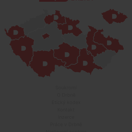
Soukromí
O Drbně
Etický kodex
Kontakt
Inzerce
Práce v Drbně
Nastavení cookies