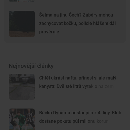
Šelma na jihu Čech? Záběry mohou
zachycovat kočku, policie hlášení dál
prověřuje
Nejnovější články
Chtěl ukrást naftu, přinesl si ale malý
kanystr. Dvě stě litrů vyteklo na zem
Béčko Dynama odstoupilo z 4. ligy. Klub
dostane pokutu půl milionu korun