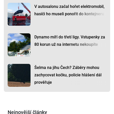
V autosalonu začal hořet elektromobil,
hasiči ho museli ponořit do kontejneru
Dynamo míří do třetí ligy. Vstupenky za
80 korun už na internetu nekoupíte
Šelma na jihu Čech? Záběry mohou
zachycovat kočku, policie hlášení dál
prověřuje
Nejnovější články