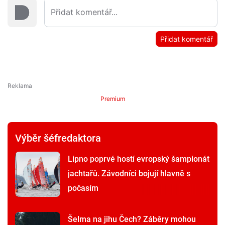
Přidat komentář
Premium
Výběr šéfredaktora
Lipno poprvé hostí evropský šampionát
jachtařů. Závodníci bojují hlavně s
počasím
Šelma na jihu Čech? Záběry mohou