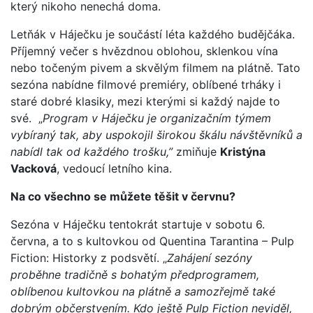
který nikoho nenechá doma.
Letňák v Háječku je součástí léta každého budějčáka.
Příjemný večer s hvězdnou oblohou, sklenkou vína
nebo točeným pivem a skvělým filmem na plátně. Tato
sezóna nabídne filmové premiéry, oblíbené trháky i
staré dobré klasiky, mezi kterými si každý najde to
své. „
Program v Háječku je organizačním týmem
vybíraný tak, aby uspokojil širokou škálu návštěvníků a
nabídl tak od každého trošku,”
zmiňuje
Kristýna
Vacková
, vedoucí letního kina.
Na co všechno se můžete těšit v červnu?
Sezóna v Háječku tentokrát startuje v sobotu 6.
června, a to s kultovkou od Quentina Tarantina – Pulp
Fiction: Historky z podsvětí. „
Zahájení sezóny
proběhne tradičně s bohatým předprogramem,
oblíbenou kultovkou na plátně a samozřejmě také
dobrým občerstvením. Kdo ještě Pulp Fiction neviděl,