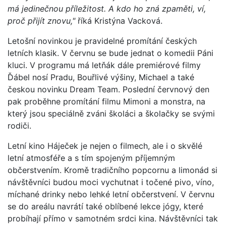
má jedinečnou příležitost. A kdo ho zná zpaměti, ví,
proč přijít znovu,"
říká Kristýna Vacková.
Letošní novinkou je pravidelné promítání českých
letních klasik. V červnu se bude jednat o komedii Páni
kluci. V programu má letňák dále premiérové filmy
Ďábel nosí Pradu, Bouřlivé výšiny, Michael a také
českou novinku Dream Team. Poslední červnový den
pak proběhne promítání filmu Mimoni a monstra, na
který jsou speciálně zváni školáci a školačky se svými
rodiči.
Letní kino Háječek je nejen o filmech, ale i o skvělé
letní atmosféře a s tím spojeným příjemným
občerstvením. Kromě tradičního popcornu a limonád si
návštěvníci budou moci vychutnat i točené pivo, víno,
míchané drinky nebo lehké letní občerstvení. V červnu
se do areálu navrátí také oblíbené lekce jógy, které
probíhají přímo v samotném srdci kina. Návštěvníci tak