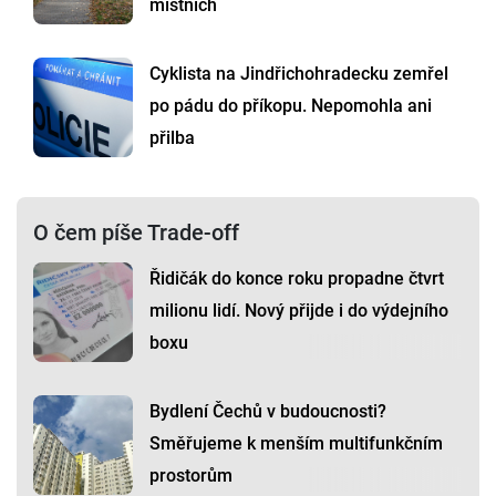
místních
Cyklista na Jindřichohradecku zemřel
po pádu do příkopu. Nepomohla ani
přilba
O čem píše Trade-off
Řidičák do konce roku propadne čtvrt
milionu lidí. Nový přijde i do výdejního
boxu
Bydlení Čechů v budoucnosti?
Směřujeme k menším multifunkčním
prostorům