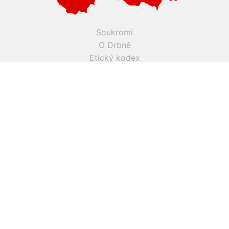
Soukromí
O Drbně
Etický kodex
Kontakt
Inzerce
Práce v Drbně
Nastavení cookies
Všechna práva vyhrazena, jakékoli užití obsahu včetné obsahu
a grafiky podléhá schválení provozovatelem serveru.
Drbna.cz využívá zpravodajství ČTK, jehož obsah je chráněn
autorským zákonem. Přepis, šíření či další zpřístupňování
tohoto obsahu či jeho částí veřejnosti, a to jakýmkoliv
způsobem, je bez předchozího souhlasu ČTK výslovně