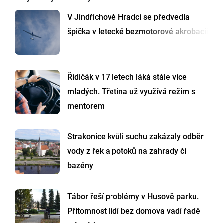
V Jindřichově Hradci se předvedla
špička v letecké bezmotorové akrobacii
Řidičák v 17 letech láká stále více
mladých. Třetina už využívá režim s
mentorem
Strakonice kvůli suchu zakázaly odběr
vody z řek a potoků na zahrady či
bazény
Tábor řeší problémy v Husově parku.
Přítomnost lidí bez domova vadí řadě