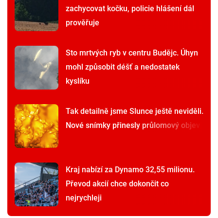
zachycovat kočku, policie hlášení dál
prověřuje
Sto mrtvých ryb v centru Budějc. Úhyn
mohl způsobit déšť a nedostatek
kyslíku
Tak detailně jsme Slunce ještě neviděli.
Nové snímky přinesly průlomový objev
Kraj nabízí za Dynamo 32,55 milionu.
Převod akcií chce dokončit co
nejrychleji