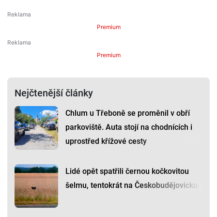
Premium
Premium
Nejčtenější články
Chlum u Třeboně se proměnil v obří
parkoviště. Auta stojí na chodnících i
uprostřed křížové cesty
Lidé opět spatřili černou kočkovitou
šelmu, tentokrát na Českobudějovicku