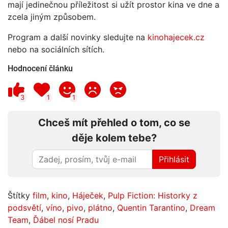
mají jedinečnou příležitost si užít prostor kina ve dne a
zcela jiným způsobem.
Program a další novinky sledujte na
kinohajecek.cz
nebo na sociálních sítích.
Hodnocení článku
3
1
1
Chceš mít přehled o tom, co se
děje kolem tebe?
Přihlásit
Štítky
film
,
kino
,
Háječek
,
Pulp Fiction: Historky z
podsvětí
,
víno
,
pivo
,
plátno
,
Quentin Tarantino
,
Dream
Team
,
Ďábel nosí Pradu