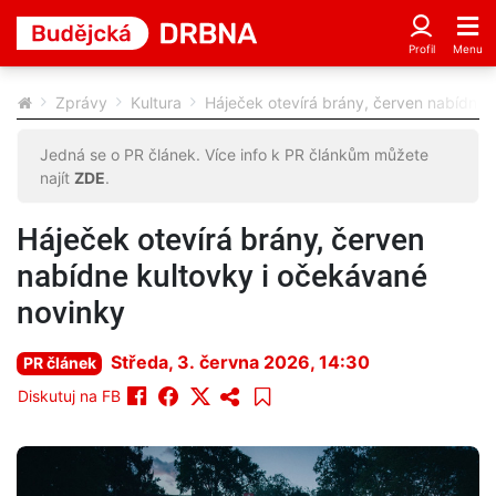
Zprávy
Kultura
Háječek otevírá brány, červen nabídne 
Jedná se o PR článek. Více info k PR článkům můžete
najít
ZDE
.
Háječek otevírá brány, červen
nabídne kultovky i očekávané
novinky
Středa, 3. června 2026, 14:30
PR článek
Diskutuj na FB