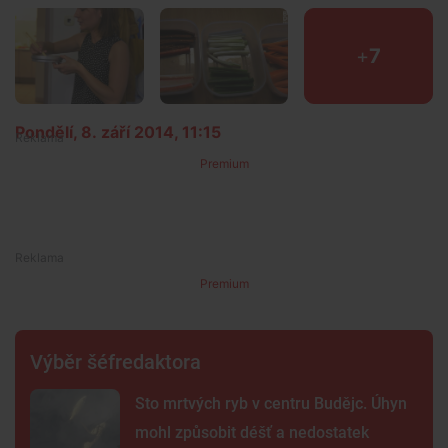
+
7
Pondělí, 8. září 2014, 11:15
Premium
Premium
Výběr šéfredaktora
Sto mrtvých ryb v centru Budějc. Úhyn
mohl způsobit déšť a nedostatek