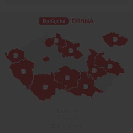
Soukromí
O Drbně
Etický kodex