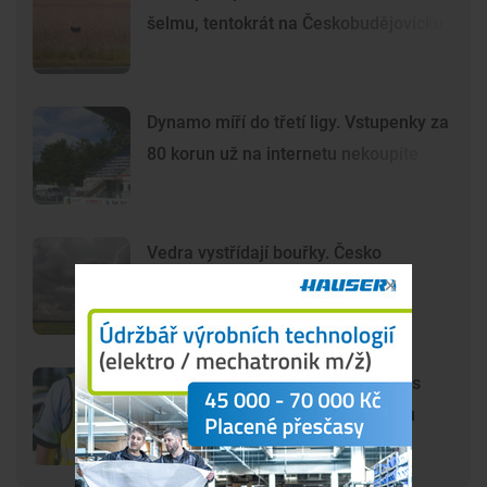
šelmu, tentokrát na Českobudějovicku
Dynamo míří do třetí ligy. Vstupenky za
80 korun už na internetu nekoupíte
Vedra vystřídají bouřky. Česko
zasáhnou nárazy větru, kroupy i
přívalové srážky
Motorkář zemřel po čelním střetu s
autobusem, obě vozidla po nárazu
začala hořet