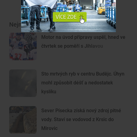
Nejnovější články
Motor na úvod přípravy uspěl, hned ve
čtvrtek se poměří s Jihlavou
Sto mrtvých ryb v centru Budějc. Úhyn
mohl způsobit déšť a nedostatek
kyslíku
Sever Písecka získá nový zdroj pitné
vody. Staví se vodovod z Krsic do
Mirovic