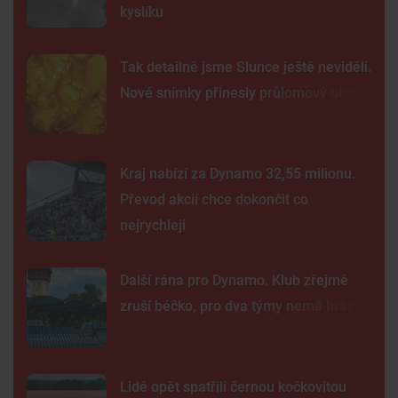
kyslíku
Tak detailně jsme Slunce ještě neviděli.
Nové snímky přinesly průlomový objev
Kraj nabízí za Dynamo 32,55 milionu.
Převod akcií chce dokončit co
nejrychleji
Další rána pro Dynamo. Klub zřejmě
zruší béčko, pro dva týmy nemá hráče
Lidé opět spatřili černou kočkovitou