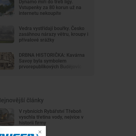
Dynamo míří do třetí ligy.
Vstupenky za 80 korun už na
internetu nekoupíte
Vedra vystřídají bouřky. Česko
zasáhnou nárazy větru, kroupy i
přívalové srážky
DRBNA HISTORIČKA: Kavárna
Savoy byla symbolem
prvorepublikových Budějovic
ejnovější články
V rybnících Rybářství Třeboň
vyschla třetina vody, nejvíce v
historii firmy