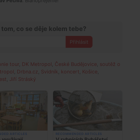
av Pečiva
. Blahopřejeme!
 tom, co se děje kolem tebe?
Přihlásit
nie tour
,
DK Metropol
,
České Budějovice
,
soutěž o
tropol
,
Drbna.cz
,
Svidník
,
koncert
,
Košice
,
est
,
Jiří Stráský