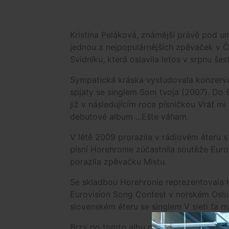
Kristina Peláková, známější právě pod u
jednou z nejpopulárnějších zpěvaček v 
Svidníku, která oslavila letos v srpnu še
Sympatická kráska vystudovala konzervat
spjaty se singlem Som tvoja (2007). Do š
již v následujícím roce písničkou Vráť mi
debutové album ...Ešte váham.
V létě 2009 prorazila v rádiovém éteru 
písní Horehronie zúčastnila soutěže Eur
porazila zpěvačku Mistu.
Se skladbou Horehronie reprezentovala K
Eurovision Song Contest v norském Oslu
slovenském éteru se singlem V sieti ťa má
Brzy po tomto albu nazpívala další poved