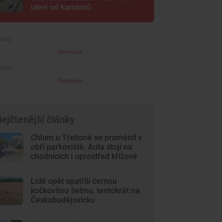
uleví od kamionů
Premium
Premium
ejčtenější články
Chlum u Třeboně se proměnil v
obří parkoviště. Auta stojí na
chodnících i uprostřed křížové
cesty
Lidé opět spatřili černou
kočkovitou šelmu, tentokrát na
Českobudějovicku