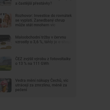
a častější přestávky?
Rozhovor: Investice do rovnátek
se vyplatí. Zanedbaný chrup
může stát mnohem víc
Maloobchodní tržby v červnu
vzrostly o 3,6 %, táhly je e-shopy
ČEZ zvýšil výrobu z fotovoltaiky
o 13 % na 111 GWh
Vedra mění nákupy Čechů, víc
utrácejí za zmrzlinu, méně za
pečení