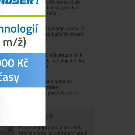
Další rána pro Dynamo. Klub
zřejmě zruší béčko, pro dva
týmy nemá hráče
Děti čeká bezpečnější cesta. V
Kolodějích nad Lužnicí vyrostl
nový chodník
Budějce využívají prázdniny k
opravám škol, investují desítky
milionů korun
Háječek v srpnu nabídne
kultovky, premiéry i
přespávačku pod hvězdami
 čem píše Trade-off
Práce v úmorném vedru. Kdy
vzniká nárok na ochranný nápoj