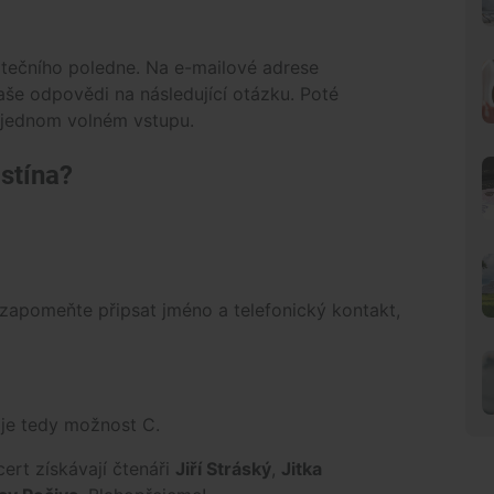
tečního poledne. Na e-mailové adrese
e odpovědi na následující otázku. Poté
po jednom volném vstupu.
stína?
zapomeňte připsat jméno a telefonický kontakt,
ě je tedy možnost C.
rt získávají čtenáři
Jiří Stráský
,
Jitka