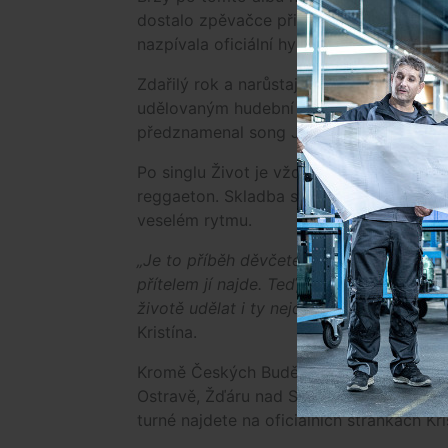
dostalo zpěvačce při příležitosti Mistrov
nazpívala oficiální hymnu Life is a game.
Zdařilý rok a narůstající popularitu na 
udělovaným hudební stanicí TV Óčko, kd
předznamenal song Jabĺčko vydání třetíh
Po singlu Život je vždy fajn poslala ml
reggaeton. Skladba sice řeší vztahovou kr
veselém rytmu.
„Je to příběh děvčete, které sní o lepší 
přítelem jí najde. Teď, když je svobodn
životě udělat i ty nejodvážnější rozhodnu
Kristína.
Kromě Českých Budějovic chystá zpěvačka
Ostravě, Žďáru nad Sázavou, Jihlavě, Pra
turné najdete na oficiálních stránkách Kri