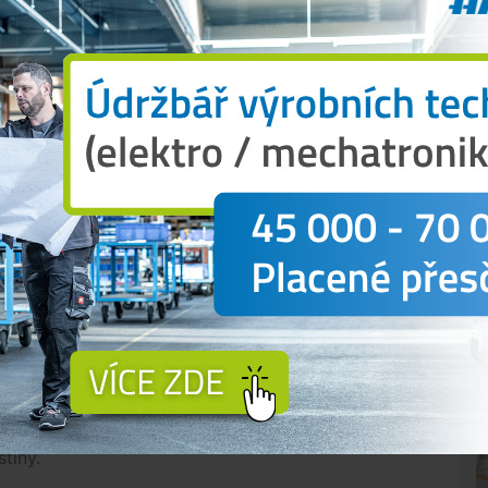
ství světa v ledním hokeji 2011, ke kterému
české scéně završila Kristína významným oceněním
yž získala cenu Zpěvačka roku 2011. V dubnu 2012
o alba Na slnečnej strane sveta.
adá zpěvačka do éteru další novinku Rozchodový
izi, Kristína však o rozchodu zpívá v letním a
budoucnosti. Dívka vždycky věřila, že ve vztahu s
á, tak nemá žádné závazky a je odhodlaná ve svém
tí a začít od znovu,“
objasnila na svém webu
 vystoupení ještě také v Klatovech, Kroměříži,
O
ze, Hradci Králové a Havířově. Více informací o
stíny.