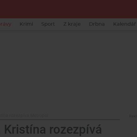
rávy
Krimi
Sport
Z kraje
Drbna
Kalendář 
stína rozezpívá Metropol
 Kristína rozezpívá