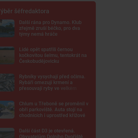
ýběr šéfredaktora
Další rána pro Dynamo. Klub
zřejmě zruší béčko, pro dva
týmy nemá hráče
Lidé opět spatřili černou
kočkovitou šelmu, tentokrát na
Českobudějovicku
Rybníky vysychají před očima.
Rybáři omezují krmení a
přesouvají ryby ve velkém
Chlum u Třeboně se proměnil v
obří parkoviště. Auta stojí na
chodnících i uprostřed křížové
cesty
Další část D3 je otevřená.
Obyvatelům Dolního Dvořiště