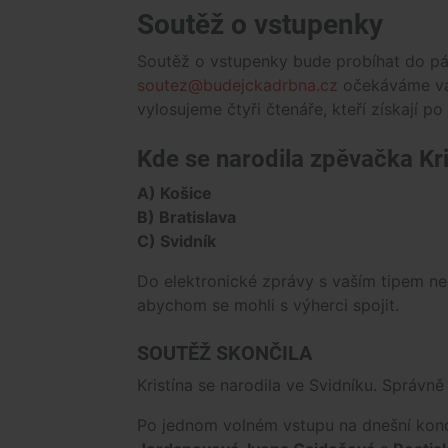
Soutěž o vstupenky
Soutěž o vstupenky bude probíhat do pá
soutez@budejckadrbna.cz
očekáváme vaš
vylosujeme čtyři čtenáře, kteří získají 
Kde se narodila zpěvačka Kri
A) Košice
B) Bratislava
C) Svidník
Do elektronické zprávy s vaším tipem ne
abychom se mohli s výherci spojit.
SOUTĚŽ SKONČILA
Kristína se narodila ve Svidníku. Správn
Po jednom volném vstupu na dnešní konce