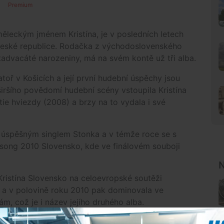
Premium
měleckým jménem Kristína, je v posledních letech
České republice. Rodačka z východoslovenského
stadvacáté narozeniny, má na svém kontě už tři alba.
oř v Košicích a její první hudební úspěchy jsou
iršího povědomí hudební scény vstoupila Kristína
 tie hviezdy (2008) a brzy na to vydala i své
s úspěšným singlem Stonka a v témže roce se s
osong 2010 Slovensko, kde ve finálovém souboji
N
ristína Slovensko na celoevropské soutěži
 a v polovině roku 2010 pak dominovala ve
m, což je i název jejího druhého alba.
enou píseň s názvem Pri oltári, pocty se pak