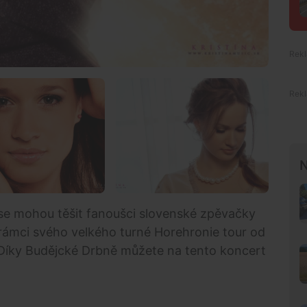
N
 se mohou těšit fanoušci slovenské zpěvačky
v rámci svého velkého turné Horehronie tour od
Díky Budějcké Drbně můžete na tento koncert