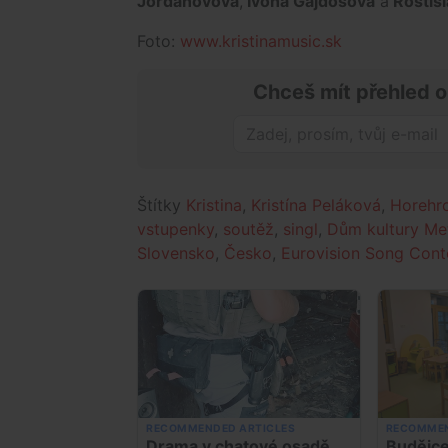
Jordanovová
,
Ivona Gajdošová
a
Rostisl
Foto:
www.kristinamusic.sk
Chceš mít přehled o
Štítky
Kristina
,
Kristína Peláková
,
Horehro
vstupenky
,
soutěž
,
singl
,
Dům kultury Me
Slovensko
,
Česko
,
Eurovision Song Cont