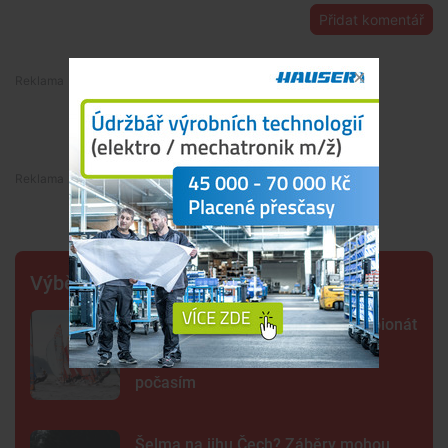
Přidat komentář
Premium
Premium
Výběr šéfredaktora
Lipno poprvé hostí evropský šampionát
jachtařů. Závodníci bojují hlavně s
počasím
Šelma na jihu Čech? Záběry mohou