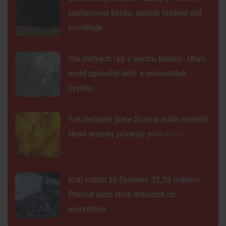
zachycovat kočku, policie hlášení dál
prověřuje
Sto mrtvých ryb v centru Budějc. Úhyn
mohl způsobit déšť a nedostatek
kyslíku
Tak detailně jsme Slunce ještě neviděli.
Nové snímky přinesly průlomový objev
Kraj nabízí za Dynamo 32,55 milionu.
Převod akcií chce dokončit co
nejrychleji