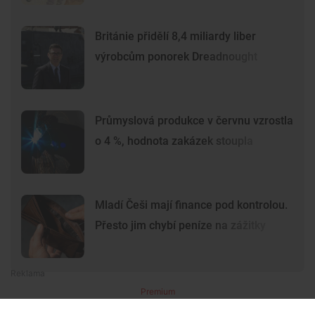
Británie přidělí 8,4 miliardy liber
výrobcům ponorek Dreadnought
Průmyslová produkce v červnu vzrostla
o 4 %, hodnota zakázek stoupla
Mladí Češi mají finance pod kontrolou.
Přesto jim chybí peníze na zážitky
Premium