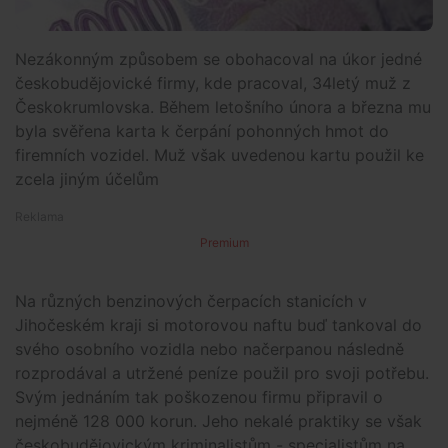
Nezákonným způsobem se obohacoval na úkor jedné
českobudějovické firmy, kde pracoval, 34letý muž z
Českokrumlovska. Během letošního února a března mu
byla svěřena karta k čerpání pohonných hmot do
firemních vozidel. Muž však uvedenou kartu použil ke
zcela jiným účelům
Premium
Na různých benzinových čerpacích stanicích v
Jihočeském kraji si motorovou naftu buď tankoval do
svého osobního vozidla nebo načerpanou následně
rozprodával a utržené peníze použil pro svoji potřebu.
Svým jednáním tak poškozenou firmu připravil o
nejméně 128 000 korun. Jeho nekalé praktiky se však
českobudějovickým kriminalistům - specialistům na