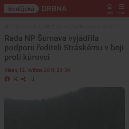
Zprávy
Rada NP Šumava vyjádřila podporu řediteli Stráské
Rada NP Šumava vyjádřila
podporu řediteli Stráskému v boji
proti kůrovci
Pátek, 13. května 2011, 23:30