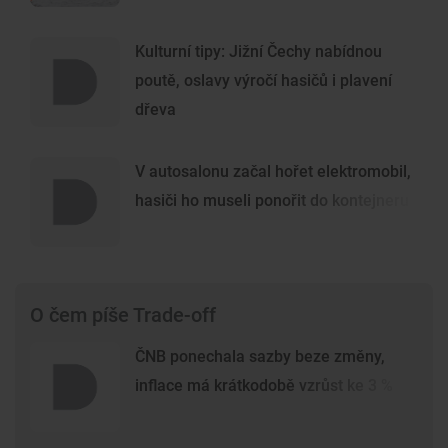
Kulturní tipy: Jižní Čechy nabídnou
poutě, oslavy výročí hasičů i plavení
dřeva
V autosalonu začal hořet elektromobil,
hasiči ho museli ponořit do kontejneru
O čem píše Trade-off
ČNB ponechala sazby beze změny,
inflace má krátkodobě vzrůst ke 3 %