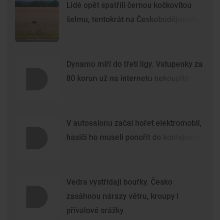
Lidé opět spatřili černou kočkovitou
šelmu, tentokrát na Českobudějovicku
Dynamo míří do třetí ligy. Vstupenky za
80 korun už na internetu nekoupíte
V autosalonu začal hořet elektromobil,
hasiči ho museli ponořit do kontejneru
Vedra vystřídají bouřky. Česko
zasáhnou nárazy větru, kroupy i
přívalové srážky