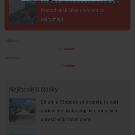
Kraj nabízí za Dynamo 32,55 milionu.
Převod akcií chce dokončit co
nejrychleji
Premium
Premium
Nejčtenější články
Chlum u Třeboně se proměnil v obří
parkoviště. Auta stojí na chodnících i
uprostřed křížové cesty