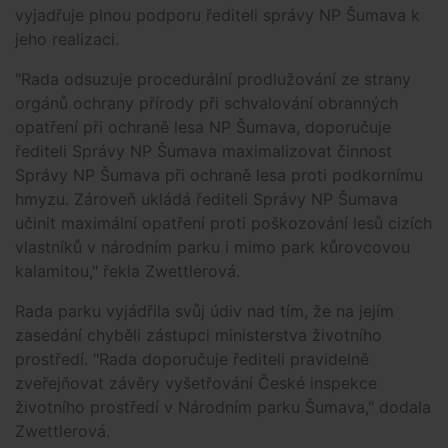
vyjadřuje plnou podporu řediteli správy NP Šumava k
jeho realizaci.
"Rada odsuzuje procedurální prodlužování ze strany
orgánů ochrany přírody při schvalování obranných
opatření při ochraně lesa NP Šumava, doporučuje
řediteli Správy NP Šumava maximalizovat činnost
Správy NP Šumava při ochraně lesa proti podkornímu
hmyzu. Zároveň ukládá řediteli Správy NP Šumava
učinit maximální opatření proti poškozování lesů cizích
vlastníků v národním parku i mimo park kůrovcovou
kalamitou," řekla Zwettlerová.
Rada parku vyjádřila svůj údiv nad tím, že na jejím
zasedání chyběli zástupci ministerstva životního
prostředí. "Rada doporučuje řediteli pravidelně
zveřejňovat závěry vyšetřování České inspekce
životního prostředí v Národním parku Šumava," dodala
Zwettlerová.