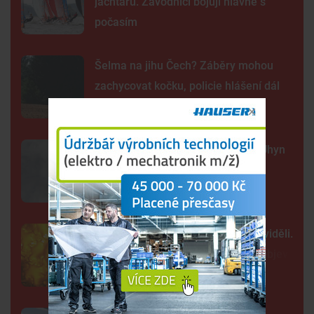
jachtařů. Závodníci bojují hlavně s
počasím
Šelma na jihu Čech? Záběry mohou
zachycovat kočku, policie hlášení dál
prověřuje
Sto mrtvých ryb v centru Budějc. Úhyn
mohl způsobit déšť a nedostatek
kyslíku
Tak detailně jsme Slunce ještě neviděli.
Nové snímky přinesly průlomový objev