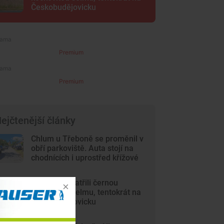
Českobudějovicku
Premium
Premium
ejčtenější články
Chlum u Třeboně se proměnil v
obří parkoviště. Auta stojí na
chodnících i uprostřed křížové
cesty
Lidé opět spatřili černou
kočkovitou šelmu, tentokrát na
Českobudějovicku