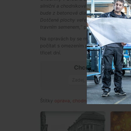
silniční a chodníkové obrubníky, položí 
bude z betonové dlažby. Součástí je i p
Dotčené plochy veřejné zeleně budou v
travním semenem,“
přiblížil práce náměs
Na opravách by se mělo začít pracovat 1
počítat s omezením parkování. Opravy vy
třicet dní.
Chceš mít přehled o
Štítky
oprava
,
chodník
,
Dlouhá ulice
,
Čes