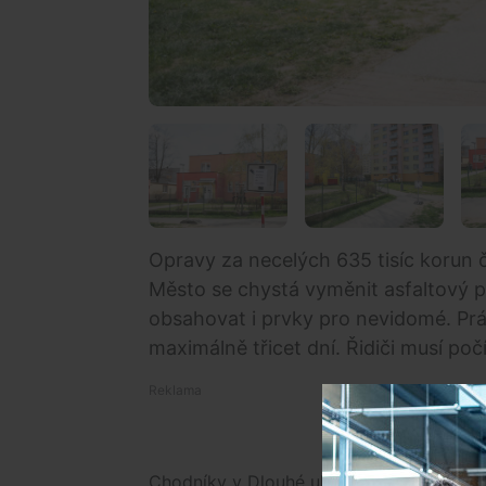
Opravy za necelých 635 tisíc korun č
Město se chystá vyměnit asfaltový 
obsahovat i prvky pro nevidomé. Prá
maximálně třicet dní. Řidiči musí p
Chodníky v Dlouhé ulici u mateřské škol