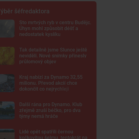
ýběr šéfredaktora
Sto mrtvých ryb v centru Budějc.
Úhyn mohl způsobit déšť a
nedostatek kyslíku
Tak detailně jsme Slunce ještě
neviděli. Nové snímky přinesly
průlomový objev
Kraj nabízí za Dynamo 32,55
milionu. Převod akcií chce
dokončit co nejrychleji
Další rána pro Dynamo. Klub
zřejmě zruší béčko, pro dva
týmy nemá hráče
Lidé opět spatřili černou
kočkovitou šelmu, tentokrát na