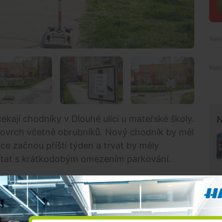
ekají chodníky v Dlouhé ulici u mateřské školy.
N
povrch včetně obrubníků. Nový chodník by měl
ce začnou příští týden a trvat by měly
očítat s krátkodobým omezením parkování.
Premium
y jsou ve špatném stavu.
„Nově tam budou osazeny