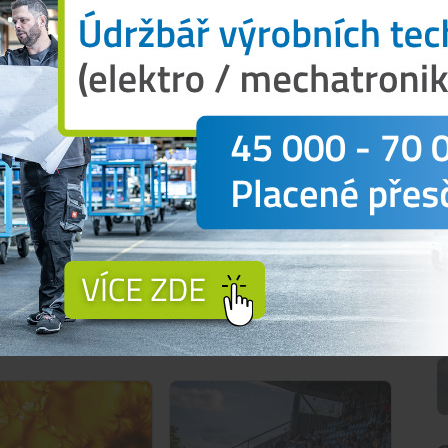
se vrstvy štěrkodrti a kamenné drti. Povrch chodníku
okládka prvků pro nevidomé v červené barvě.
yčištěny od kamenů, dosypány zeminou a osety
tek primátora Ivo Moravec.
5. dubna. Na krátkou dobu budou muset řidiči
jdou na 634,6 tisíc korun a potrvají maximálně
 tom, co se děje kolem tebe?
Přihlásit
N
ké Budějovice
,
Ivo Moravec