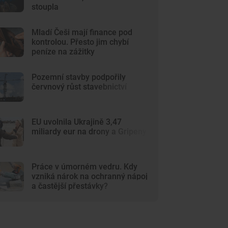
stoupla
Mladí Češi mají finance pod
kontrolou. Přesto jim chybí
peníze na zážitky
Pozemní stavby podpořily
červnový růst stavebnictví
EU uvolnila Ukrajině 3,47
miliardy eur na drony a Gripeny
Práce v úmorném vedru. Kdy
vzniká nárok na ochranný nápoj
a častější přestávky?