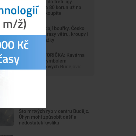
Dynamo míří do třetí ligy.
Vstupenky za 80 korun už na
internetu nekoupíte
Vedra vystřídají bouřky. Česko
zasáhnou nárazy větru, kroupy i
přívalové srážky
DRBNA HISTORIČKA: Kavárna
Savoy byla symbolem
prvorepublikových Budějovic
ejnovější články
Sto mrtvých ryb v centru Budějc.
Úhyn mohl způsobit déšť a
nedostatek kyslíku