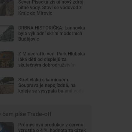
Sever Písecka získá nový zdroj
pitné vody. Staví se vodovod z
Krsic do Mirovic
DRBNA HISTORIČKA: Lannovka
byla výkladní skříní moderních
Budějovic
Z Minecraftu ven. Park Hluboká
láká děti od displejů za
skutečným dobrodružstvím
Střet vlaku s kamionem.
Souprava je nepojízdná, na
koleje se vysypala balená voda
 čem píše Trade-off
Průmyslová produkce v červnu
vzrostla o 4 %, hodnota zakázek