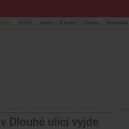
rávy
Krimi
Sport
Z kraje
Drbna
Kalendář 
 Dlouhé ulici vyjde na 635 tisíc korun. Potrvá třicet dní
 Dlouhé ulici vyjde