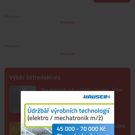
Premium
Premium
Výběr šéfredaktora
Sto mrtvých ryb v centru Budějc. Úhyn
mohl způsobit déšť a nedostatek
kyslíku
Tak detailně jsme Slunce ještě neviděli.
Nové snímky přinesly průlomový objev