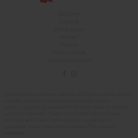
Soukromí
O Drbně
Etický kodex
Kontakt
Inzerce
Práce v Drbně
Nastavení cookies
Všechna práva vyhrazena, jakékoli užití obsahu včetné obsahu
a grafiky podléhá schválení provozovatelem serveru.
Drbna.cz využívá zpravodajství ČTK, jehož obsah je chráněn
autorským zákonem. Přepis, šíření či další zpřístupňování
tohoto obsahu či jeho částí veřejnosti, a to jakýmkoliv
způsobem, je bez předchozího souhlasu ČTK výslovně
zakázáno.