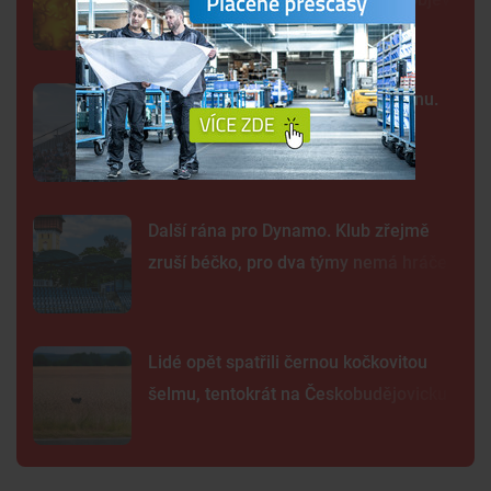
Kraj nabízí za Dynamo 32,55 milionu.
Převod akcií chce dokončit co
nejrychleji
Další rána pro Dynamo. Klub zřejmě
zruší béčko, pro dva týmy nemá hráče
Lidé opět spatřili černou kočkovitou
šelmu, tentokrát na Českobudějovicku