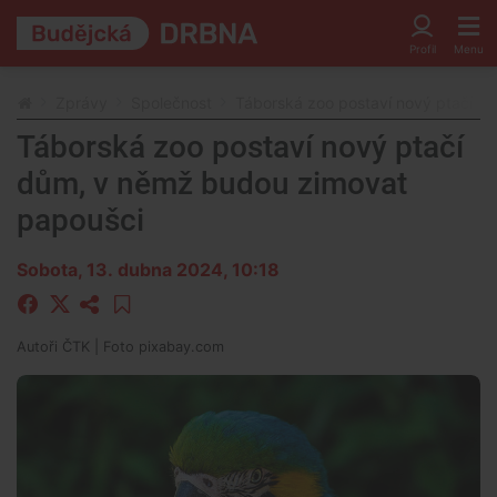
Zprávy
Společnost
Táborská zoo postaví nový ptačí d
Táborská zoo postaví nový ptačí
dům, v němž budou zimovat
papoušci
Sobota, 13. dubna 2024, 10:18
Autoři
ČTK
| Foto
pixabay.com