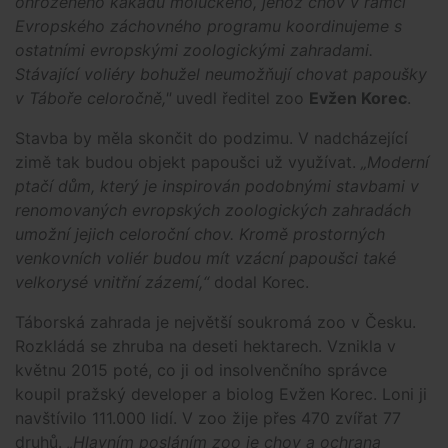
ohroženého kakadu moluckého, jehož chov v rámci
Evropského záchovného programu koordinujeme s
ostatními evropskými zoologickými zahradami.
Stávající voliéry bohužel neumožňují chovat papoušky
v Táboře celoročně,"
uvedl ředitel zoo
Evžen Korec
.
Stavba by měla skončit do podzimu. V nadcházející
zimě tak budou objekt papoušci už využívat.
„Moderní
ptačí dům, který je inspirován podobnými stavbami v
renomovaných evropských zoologických zahradách
umožní jejich celoroční chov. Kromě prostorných
venkovních voliér budou mít vzácní papoušci také
velkorysé vnitřní zázemí,“
dodal Korec.
Táborská zahrada je největší soukromá zoo v Česku.
Rozkládá se zhruba na deseti hektarech. Vznikla v
květnu 2015 poté, co ji od insolvenčního správce
koupil pražský developer a biolog Evžen Korec. Loni ji
navštívilo 111.000 lidí. V zoo žije přes 470 zvířat 77
druhů.
„Hlavním posláním zoo je chov a ochrana