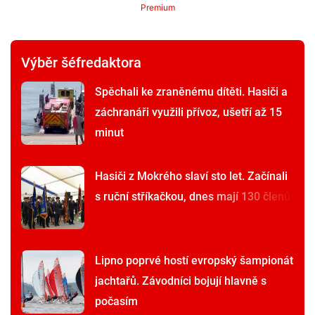
Premium
Výběr šéfredaktora
Spěchali ke zraněnému dítěti. Hasiči a
záchranáři využili přívoz, ušetří až 15
minut
Hasiči z Mokrého slaví sto let. Začínali
s ruční stříkačkou, dnes mají 130 členů
Lipno poprvé hostí evropský šampionát
jachtařů. Závodníci bojují hlavně s
počasím