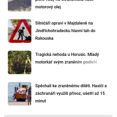
motorový olej
Silničáři opraví v Majdaleně na
Jindřichohradecku hlavní tah do
Rakouska
Tragická nehoda u Horusic. Mladý
motorkář svým zraněním podlehl
Spěchali ke zraněnému dítěti. Hasiči a
záchranáři využili přívoz, ušetří až 15
minut