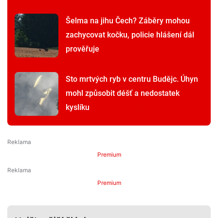
Šelma na jihu Čech? Záběry mohou
zachycovat kočku, policie hlášení dál
prověřuje
Sto mrtvých ryb v centru Budějc. Úhyn
mohl způsobit déšť a nedostatek
kyslíku
Premium
Premium