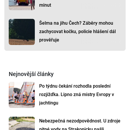
minut
Šelma na jihu Čech? Záběry mohou
zachycovat kočku, policie hlášení dál
prověřuje
Nejnovější články
Po týdnu čekání rozhodla poslední
rozjížďka. Lipno zná mistry Evropy v
jachtingu
Nebezpečná nezodpovědnost. U zdroje
pitné vody na Strakonicku našli