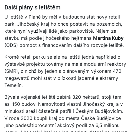
Další plány s letištěm
U letiště v Plané by měl v budoucnu stát nový retail
park. Jihočeský kraj ho chce postavit na pozemcích,
které nyní využívají lidé jako parkoviště. Nájem za
stavbu má podle jihočeského hejtmana
Martina Kuby
(ODS) pomoct s financováním dalšího rozvoje letiště.
Kromě retail parku se ale na letišti jedná například o
výstavbě projektu továrny na malé modulární reaktory
(SMR), z nichž by jeden s plánovaným výkonem 470
megawattů mohl stát v blízkosti jaderné elektrárny
Temelín.
Bývalé vojenské letiště zabírá 320 hektarů, stojí tam
asi 150 budov. Nemovitosti vlastní Jihočeský kraj a v
minulosti areál částečně patřil i Českým Budějovicím.
V roce 2020 koupil kraj od města České Budějovice
jeho padesátiprocentní akciový podíl za 6,5 milionu