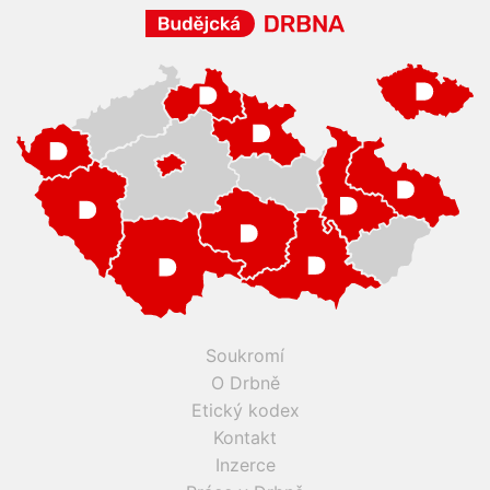
Soukromí
O Drbně
Etický kodex
Kontakt
Inzerce