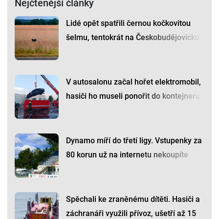
Nejčtenější články
Lidé opět spatřili černou kočkovitou
šelmu, tentokrát na Českobudějovicku
V autosalonu začal hořet elektromobil,
hasiči ho museli ponořit do kontejneru
Dynamo míří do třetí ligy. Vstupenky za
80 korun už na internetu nekoupíte
Spěchali ke zraněnému dítěti. Hasiči a
záchranáři využili přívoz, ušetří až 15