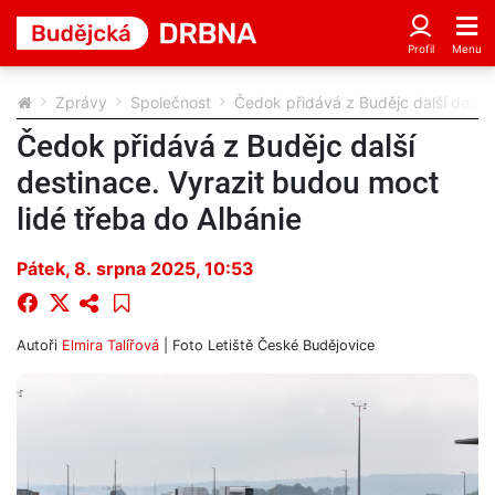
Zprávy
Společnost
Čedok přidává z Budějc další destin
Čedok přidává z Budějc další
destinace. Vyrazit budou moct
lidé třeba do Albánie
Pátek, 8. srpna 2025, 10:53
Autoři
Elmira Talířová
| Foto
Letiště České Budějovice