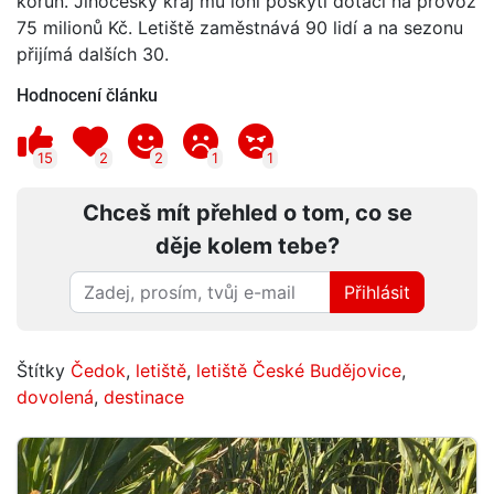
korun. Jihočeský kraj mu loni poskytl dotaci na provoz
75 milionů Kč. Letiště zaměstnává 90 lidí a na sezonu
přijímá dalších 30.
Hodnocení článku
15
2
2
1
1
Chceš mít přehled o tom, co se
děje kolem tebe?
Přihlásit
Štítky
Čedok
,
letiště
,
letiště České Budějovice
,
dovolená
,
destinace