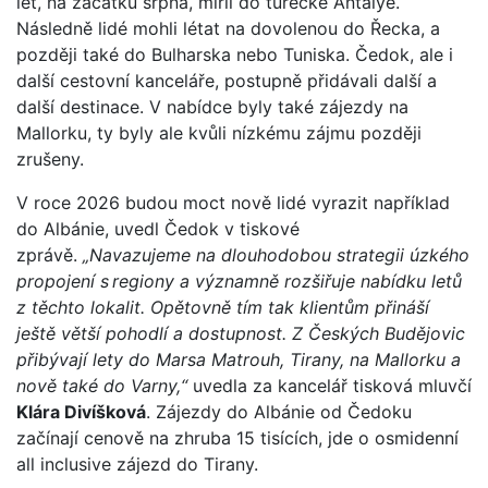
let, na začátku srpna, mířil do turecké Antalye.
Následně lidé mohli létat na dovolenou do Řecka, a
později také do Bulharska nebo Tuniska. Čedok, ale i
další cestovní kanceláře, postupně přidávali další a
další destinace. V nabídce byly také zájezdy na
Mallorku, ty byly ale kvůli nízkému zájmu později
zrušeny.
V roce 2026 budou moct nově lidé vyrazit například
do Albánie, uvedl Čedok v tiskové
zprávě.
„Navazujeme na dlouhodobou strategii úzkého
propojení s regiony a významně rozšiřuje nabídku letů
z těchto lokalit. Opětovně tím tak klientům přináší
ještě větší pohodlí a dostupnost. Z Českých Budějovic
přibývají lety do Marsa Matrouh, Tirany, na Mallorku a
nově také do Varny,“
uvedla za kancelář tisková mluvčí
Klára Divíšková
. Zájezdy do Albánie od Čedoku
začínají cenově na zhruba 15 tisících, jde o osmidenní
all inclusive zájezd do Tirany.