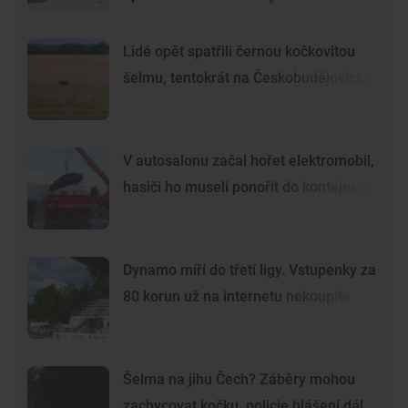
Lidé opět spatřili černou kočkovitou
šelmu, tentokrát na Českobudějovicku
V autosalonu začal hořet elektromobil,
hasiči ho museli ponořit do kontejneru
Dynamo míří do třetí ligy. Vstupenky za
80 korun už na internetu nekoupíte
Šelma na jihu Čech? Záběry mohou
zachycovat kočku, policie hlášení dál