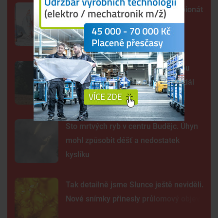
Lipno poprvé hostí evropský šampionát
jachtařů. Závodníci bojují hlavně s
počasím
Šelma na jihu Čech? Záběry mohou
zachycovat kočku, policie hlášení dál
prověřuje
Sto mrtvých ryb v centru Budějc. Úhyn
mohl způsobit déšť a nedostatek
kyslíku
Tak detailně jsme Slunce ještě neviděli.
Nové snímky přinesly průlomový objev