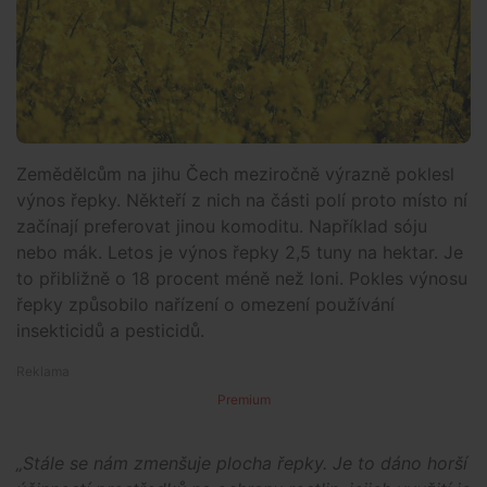
Zemědělcům na jihu Čech meziročně výrazně poklesl
výnos řepky. Někteří z nich na části polí proto místo ní
začínají preferovat jinou komoditu. Například sóju
nebo mák. Letos je výnos řepky 2,5 tuny na hektar. Je
to přibližně o 18 procent méně než loni. Pokles výnosu
řepky způsobilo nařízení o omezení používání
insekticidů a pesticidů.
Premium
„Stále se nám zmenšuje plocha řepky. Je to dáno horší