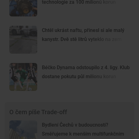
technologie za 100 milionů korun
Chtěl ukrást naftu, přinesl si ale malý
kanystr. Dvě stě litrů vyteklo na zem
Béčko Dynama odstoupilo z 4. ligy. Klub
dostane pokutu půl milionu korun
O čem píše Trade-off
Bydlení Čechů v budoucnosti?
Směřujeme k menším multifunkčním