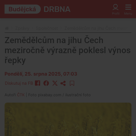
Zprávy
Společnost
Zemědělcům na jihu Čech meziročně
Zemědělcům na jihu Čech
meziročně výrazně poklesl výnos
řepky
Pondělí, 25. srpna 2025, 07:03
Diskutuj na FB
Autoři
ČTK
| Foto
pixabay.com / ilustrační foto