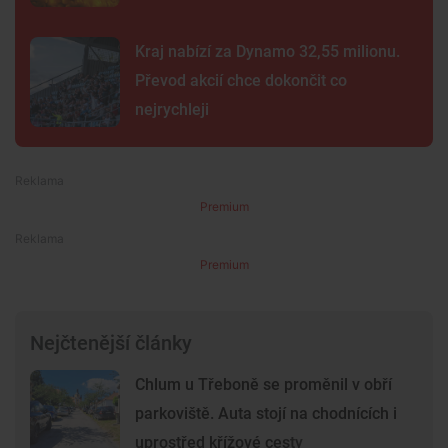
Kraj nabízí za Dynamo 32,55 milionu.
Převod akcií chce dokončit co
nejrychleji
Premium
Premium
Nejčtenější články
Chlum u Třeboně se proměnil v obří
parkoviště. Auta stojí na chodnících i
uprostřed křížové cesty