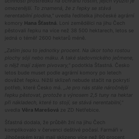
účinností prostředků na ochranu rostlin, jejich využití je
omezenější. To znamená, že z řepky se stává
nerentabilní plodina,"
uvedla ředitelka jihočeské agrární
komory
Hana Šťastná
. Loni zemědělci na jihu Čech
pěstovali řepku na více než 38 500 hektarech, letos se
jedná o téměř 2600 hektarů méně.
„Zatím jsou to jednotky procent. Na úkor toho rostou
plochy sóji nebo máku. A také sladovnického ječmene,
o nějž mají zájem pivovary,"
podotkla Šťastná. Česko
letos bude muset podle agrární komory po letech
dovážet řepku. Nižší sklizeň nebude stačit na pokrytí
potřeb, které Česko má.
„Je pro nás stále náročnější
řepku pěstovat, protože s výnosem 2,5 tuny na hektar
při nákladech, které to stojí, se stává nerentabilní,"
uvedla
Věra Marešová
ze ZD Netřebice.
Šťastná dodala, že průběh žní na jihu Čech
komplikovalo v červenci deštivé počasí. Farmáři v
Jihočeském kraji mají sklizeno více než 90 procent