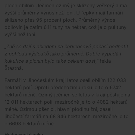
ploch obilnin. Ječmen ozimý je sklizený veškerý a má
vyšší průměrný výnos než loni. U řepky mají farmáři
sklizeno přes 95 procent ploch. Průměrný výnos
obilovin je zatím 6,11 tuny na hektar, což je o půl tuny
vyšší než loni.
„Žně se dají s ohledem na červencové počasí hodnotit
z pohledu výsledků jako průměrné. Dobře vypadá i
kukuřice a pícnin bylo také celkem dost,"
řekla
Šťastná.
Farmáři v Jihočeském kraji letos oseli obilím 122 033
hektarů polí. Oproti předchozímu roku je to o 6742
hektarů méně. Ozimý ječmen se letos v kraji pěstuje na
12 011 hektarech polí, meziročně je to o 4082 hektarů
méně. Ozimou pšenici, hlavní plodinu žní, zaseli
jihočeští farmáři na 68 946 hektarech, meziročně je to
o 6693 hektarů méně.
Hodnocení článku