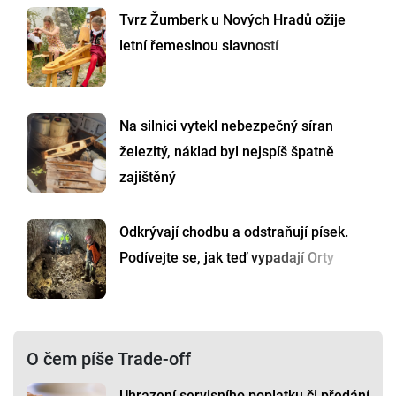
Tvrz Žumberk u Nových Hradů ožije
letní řemeslnou slavností
Na silnici vytekl nebezpečný síran
železitý, náklad byl nejspíš špatně
zajištěný
Odkrývají chodbu a odstraňují písek.
Podívejte se, jak teď vypadají Orty
O čem píše Trade-off
Uhrazení servisního poplatku či předání