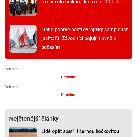
s ruční stříkačkou, dnes mají 130 členů
Lipno poprvé hostí evropský šampionát
jachtařů. Závodníci bojují hlavně s
počasím
Premium
Premium
Nejčtenější články
Lidé opět spatřili černou kočkovitou