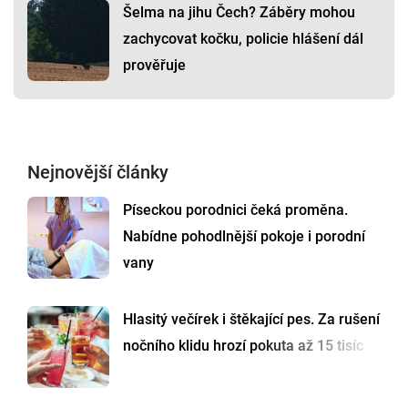
Šelma na jihu Čech? Záběry mohou
zachycovat kočku, policie hlášení dál
prověřuje
Nejnovější články
Píseckou porodnici čeká proměna.
Nabídne pohodlnější pokoje i porodní
vany
Hlasitý večírek i štěkající pes. Za rušení
nočního klidu hrozí pokuta až 15 tisíc