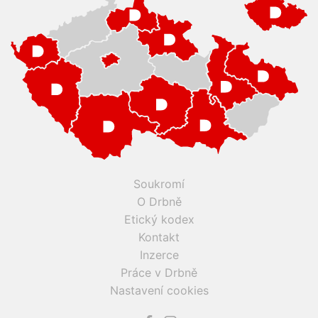
Soukromí
O Drbně
Etický kodex
Kontakt
Inzerce
Práce v Drbně
Nastavení cookies