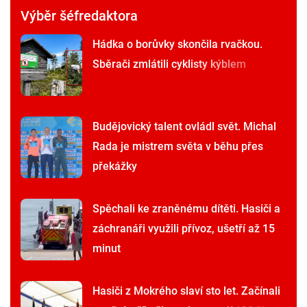
Výběr šéfredaktora
Hádka o borůvky skončila rvačkou.
Sběrači zmlátili cyklisty kýblem
Budějovický talent ovládl svět. Michal
Rada je mistrem světa v běhu přes
překážky
Spěchali ke zraněnému dítěti. Hasiči a
záchranáři využili přívoz, ušetří až 15
minut
Hasiči z Mokrého slaví sto let. Začínali