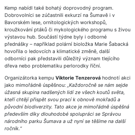
Kemp nabídl také bohatý doprovodný program.
Dobrovolníci se zúčastnili exkurzí na Šumavě i v
Bavorském lese, ornitologických workshopů,
kroužkování ptáků či mykologického programu s živou
výstavou hub. Součástí týdne byly i odborné
přednášky – například polární bioložka Marie Šabacká
hovořila o ledovcích a klimatické změně, další
odborníci pak představili důležitý význam tlejícího
dřeva nebo problematiku perlorodky říční.
Organizátorka kempu
Viktorie Tenzerová
hodnotí akci
jako mimořádně úspěšnou:
„Každoročně se nám sejde
úžasná skupina nadšených lidí ze všech koutů světa,
kteří chtějí přispět svou prací k obnově mokřadů a
původní biodiverzity. Tato akce je mimořádně úspěšná
především díky dlouhodobé spolupráci se Správou
národního parku Šumava a už nyní se těšíme na další
ročník.“