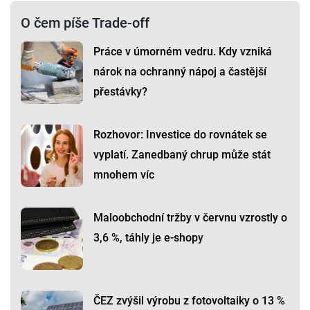
O čem píše Trade-off
Práce v úmorném vedru. Kdy vzniká
nárok na ochranný nápoj a častější
přestávky?
Rozhovor: Investice do rovnátek se
vyplatí. Zanedbaný chrup může stát
mnohem víc
Maloobchodní tržby v červnu vzrostly o
3,6 %, táhly je e-shopy
ČEZ zvýšil výrobu z fotovoltaiky o 13 %