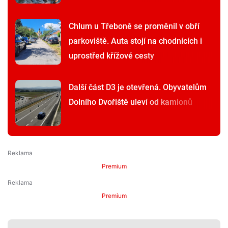
Chlum u Třeboně se proměnil v obří
parkoviště. Auta stojí na chodnících i
uprostřed křížové cesty
Další část D3 je otevřená. Obyvatelům
Dolního Dvořiště uleví od kamionů
Premium
Premium