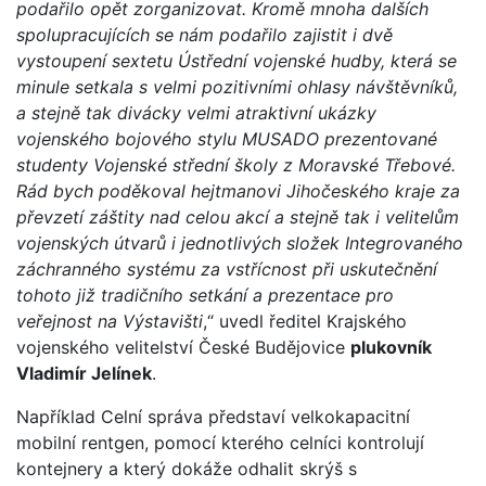
podařilo opět zorganizovat. Kromě mnoha dalších
spolupracujících se nám podařilo zajistit i dvě
vystoupení sextetu Ústřední vojenské hudby, která se
minule setkala s velmi pozitivními ohlasy návštěvníků,
a stejně tak divácky velmi atraktivní ukázky
vojenského bojového stylu MUSADO prezentované
studenty Vojenské střední školy z Moravské Třebové.
Rád bych poděkoval hejtmanovi Jihočeského kraje za
převzetí záštity nad celou akcí a stejně tak i velitelům
vojenských útvarů i jednotlivých složek Integrovaného
záchranného systému za vstřícnost při uskutečnění
tohoto již tradičního setkání a prezentace pro
veřejnost na Výstavišti
,“ uvedl ředitel Krajského
vojenského velitelství České Budějovice
plukovník
Vladimír Jelínek
.
Například Celní správa představí velkokapacitní
mobilní rentgen, pomocí kterého celníci kontrolují
kontejnery a který dokáže odhalit skrýš s