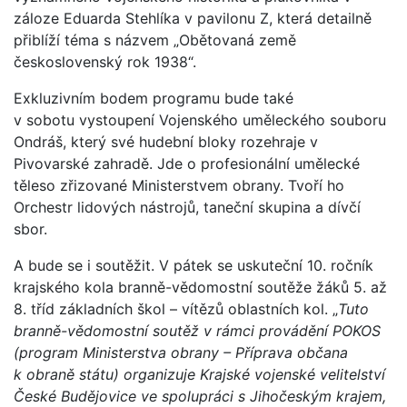
záloze Eduarda Stehlíka v pavilonu Z, která detailně
přiblíží téma s názvem „Obětovaná země
československý rok 1938“.
Exkluzivním bodem programu bude také
v sobotu vystoupení Vojenského uměleckého souboru
Ondráš, který své hudební bloky rozehraje v
Pivovarské zahradě. Jde o profesionální umělecké
těleso zřizované Ministerstvem obrany. Tvoří ho
Orchestr lidových nástrojů, taneční skupina a dívčí
sbor.
A bude se i soutěžit. V pátek se uskuteční 10. ročník
krajského kola branně-vědomostní soutěže žáků 5. až
8. tříd základních škol – vítězů oblastních kol. „
Tuto
branně-vědomostní soutěž v rámci provádění POKOS
(program Ministerstva obrany – Příprava občana
k obraně státu) organizuje Krajské vojenské velitelství
České Budějovice ve spolupráci s Jihočeským krajem,