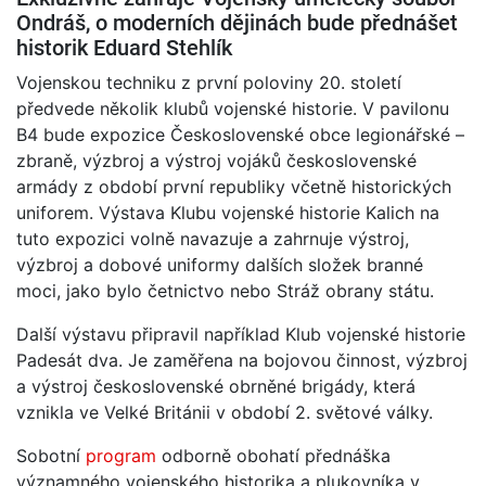
Ondráš, o moderních dějinách bude přednášet
historik Eduard Stehlík
Vojenskou techniku z první poloviny 20. století
předvede několik klubů vojenské historie. V pavilonu
B4 bude expozice Československé obce legionářské –
zbraně, výzbroj a výstroj vojáků československé
armády z období první republiky včetně historických
uniforem. Výstava Klubu vojenské historie Kalich na
tuto expozici volně navazuje a zahrnuje výstroj,
výzbroj a dobové uniformy dalších složek branné
moci, jako bylo četnictvo nebo Stráž obrany státu.
Další výstavu připravil například Klub vojenské historie
Padesát dva. Je zaměřena na bojovou činnost, výzbroj
a výstroj československé obrněné brigády, která
vznikla ve Velké Británii v období 2. světové války.
Sobotní
program
odborně obohatí přednáška
významného vojenského historika a plukovníka v