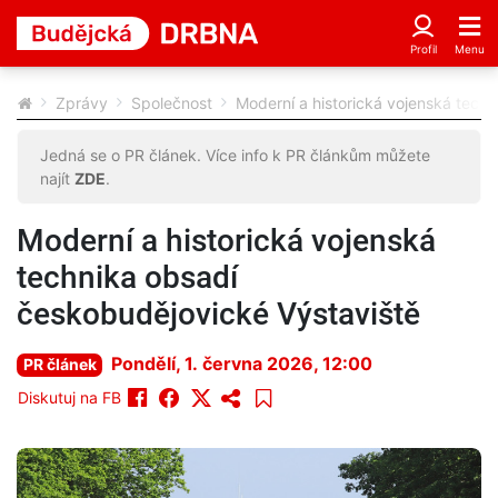
Zprávy
Společnost
Moderní a historická vojenská tech
Jedná se o PR článek. Více info k PR článkům můžete
najít
ZDE
.
Moderní a historická vojenská
technika obsadí
českobudějovické Výstaviště
Pondělí, 1. června 2026, 12:00
PR článek
Diskutuj na FB