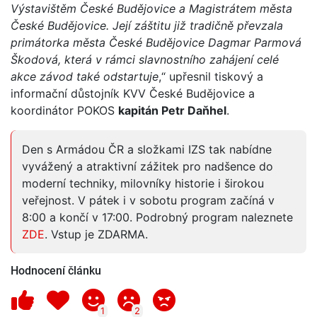
Výstavištěm České Budějovice a Magistrátem města
České Budějovice. Její záštitu již tradičně převzala
primátorka města České Budějovice Dagmar Parmová
Škodová, která v rámci slavnostního zahájení celé
akce závod také odstartuje
,“ upřesnil tiskový a
informační důstojník KVV České Budějovice a
koordinátor POKOS
kapitán Petr Daňhel
.
Den s Armádou ČR a složkami IZS tak nabídne
vyvážený a atraktivní zážitek pro nadšence do
moderní techniky, milovníky historie i širokou
veřejnost. V pátek i v sobotu program začíná v
8:00 a končí v 17:00. Podrobný program naleznete
ZDE
. Vstup je ZDARMA.
Hodnocení článku
1
2