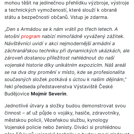
mohou těšit na jedinečnou přehlídku výzbroje, výstroje
a technických vymožeností, které slouží k obraně
státu a bezpečnosti občanů. Vstup je zdarma.
„
Den s Armádou se k nám vrátil po třech letech. A
letošní
program
nabízí mimořádně vyvážený zážitek.
Návštěvníci uvidí v akci nejmodernější armádní a
záchranářskou techniku při dynamických ukázkách, ale
zároveň dostanou příležitost nahlédnout do naší
vojenské historie díky unikátním expozicím. Náš areál
se na dva dny promění v místo, kde se profesionalita
současných složek potkává s úctou k našim dějinám
,“
řekl předseda představenstva Výstaviště České
Budějovice
Mojmír Severin
.
Jednotlivé útvary a složky budou demonstrovat svou
činnost – ať už půjde o vojáky, hasiče, zdravotníky,
městskou policii, Vězeňskou službu, kynology
Vojenské policie nebo ženisty. Diváci si prohlédnou