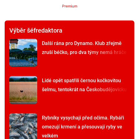
Premium
Výběr šéfredaktora
Další rána pro Dynamo. Klub zřejmě
zruší béčko, pro dva týmy nemá hráče
Lidé opět spatřili černou kočkovitou
šelmu, tentokrát na Českobudějovicku
Rybníky vysychají před očima. Rybáři
omezují krmení a přesouvají ryby ve
velkém