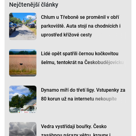
Nejčtenější články
Chlum u Třeboně se proměnil v obří
parkoviště. Auta stojí na chodnících i
uprostřed křížové cesty
Lidé opět spatřili černou kočkovitou
šelmu, tentokrát na Českobudějovicku
Dynamo míří do třetí ligy. Vstupenky za
80 korun už na internetu nekoupíte
Vedra vystřídají bouřky. Česko
zasáhnou nárazy větru, kroupy i