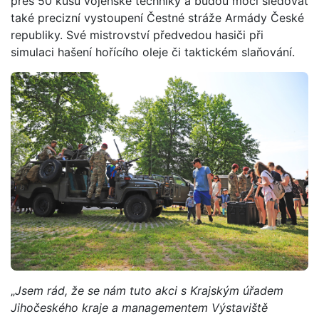
přes 50 kusů vojenské techniky a budou moci sledovat
také precizní vystoupení Čestné stráže Armády České
republiky. Své mistrovství předvedou hasiči při
simulaci hašení hořícího oleje či taktickém slaňování.
„
Jsem rád, že se nám tuto akci s Krajským úřadem
Jihočeského kraje a managementem Výstaviště