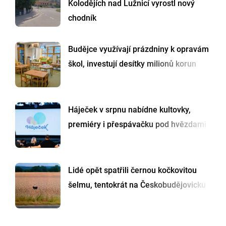
Kolodějích nad Lužnicí vyrostl nový
chodník
Budějce využívají prázdniny k opravám
škol, investují desítky milionů korun
Háječek v srpnu nabídne kultovky,
premiéry i přespávačku pod hvězdami
Lidé opět spatřili černou kočkovitou
šelmu, tentokrát na Českobudějovicku