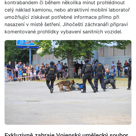
kontrabandem či během několika minut prohlédnout
celý náklad kamionu, nebo atraktivní mobilní laboratoř
umožňující získávat potřebné informace přímo při
nasazení v místě šetření. Jihočeští záchranáři připraví
komentované prohlídky vybavení sanitních vozidel.
Exkluzivně zahraje Vojenský umělecký soubor