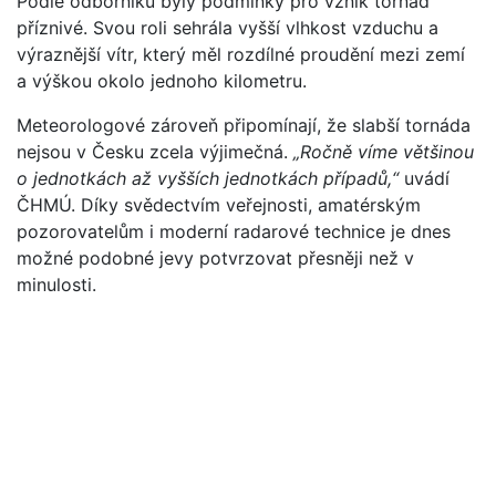
Podle odborníků byly podmínky pro vznik tornád
příznivé. Svou roli sehrála vyšší vlhkost vzduchu a
výraznější vítr, který měl rozdílné proudění mezi zemí
a výškou okolo jednoho kilometru.
Meteorologové zároveň připomínají, že slabší tornáda
nejsou v Česku zcela výjimečná.
„Ročně víme většinou
o jednotkách až vyšších jednotkách případů,“
uvádí
ČHMÚ. Díky svědectvím veřejnosti, amatérským
pozorovatelům i moderní radarové technice je dnes
možné podobné jevy potvrzovat přesněji než v
minulosti.