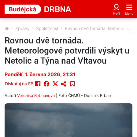
Zprávy
Společnost
Rovnou dvě tornáda. Meteorologové 
Rovnou dvě tornáda.
Meteorologové potvrdili výskyt u
Netolic a Týna nad Vltavou
Pondělí, 1. června 2026, 21:31
Diskutuj na FB
Autoři
Veronika Kotmanová
| Foto
ČHMÚ - Dominik Erban