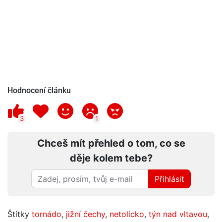
Hodnocení článku
3
1
Chceš mít přehled o tom, co se
děje kolem tebe?
Přihlásit
Štítky
tornádo
,
jižní čechy
,
netolicko
,
týn nad vltavou
,