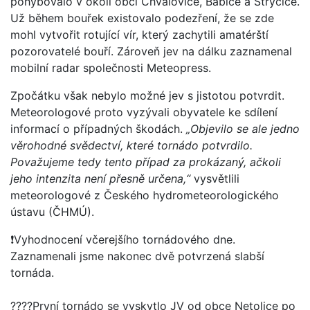
pohybovalo v okolí obcí Chvalovice, Babice a Strýčice.
Už během bouřek existovalo podezření, že se zde
mohl vytvořit rotující vír, který zachytili amatérští
pozorovatelé bouří. Zároveň jev na dálku zaznamenal
mobilní radar společnosti Meteopress.
Zpočátku však nebylo možné jev s jistotou potvrdit.
Meteorologové proto vyzývali obyvatele ke sdílení
informací o případných škodách.
„Objevilo se ale jedno
věrohodné svědectví, které tornádo potvrdilo.
Považujeme tedy tento případ za prokázaný, ačkoli
jeho intenzita není přesně určena,“
vysvětlili
meteorologové z Českého hydrometeorologického
ústavu (ČHMÚ).
❗Vyhodnocení včerejšího tornádového dne.
Zaznamenali jsme nakonec dvě potvrzená slabší
tornáda.
????První tornádo se vyskytlo JV od obce Netolice po