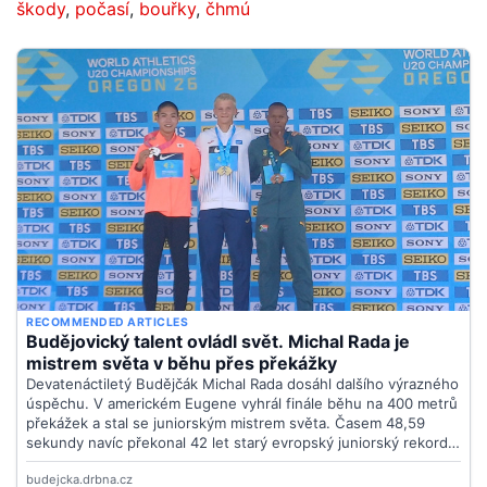
škody
,
počasí
,
bouřky
,
čhmú