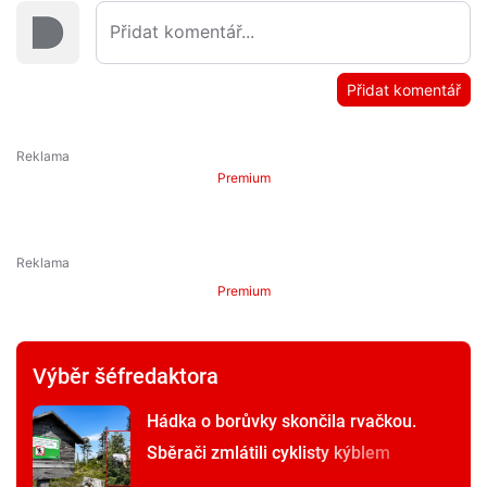
Přidat komentář
Premium
Premium
Výběr šéfredaktora
Hádka o borůvky skončila rvačkou.
Sběrači zmlátili cyklisty kýblem