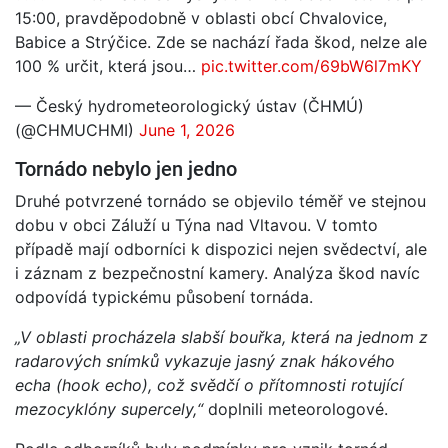
15:00, pravděpodobně v oblasti obcí Chvalovice,
Babice a Strýčice. Zde se nachází řada škod, nelze ale
100 % určit, která jsou…
pic.twitter.com/69bW6l7mKY
— Český hydrometeorologický ústav (ČHMÚ)
(@CHMUCHMI)
June 1, 2026
Tornádo nebylo jen jedno
Druhé potvrzené tornádo se objevilo téměř ve stejnou
dobu v obci Záluží u Týna nad Vltavou. V tomto
případě mají odborníci k dispozici nejen svědectví, ale
i záznam z bezpečnostní kamery. Analýza škod navíc
odpovídá typickému působení tornáda.
„V oblasti procházela slabší bouřka, která na jednom z
radarových snímků vykazuje jasný znak hákového
echa (hook echo), což svědčí o přítomnosti rotující
mezocyklóny supercely,“
doplnili meteorologové.