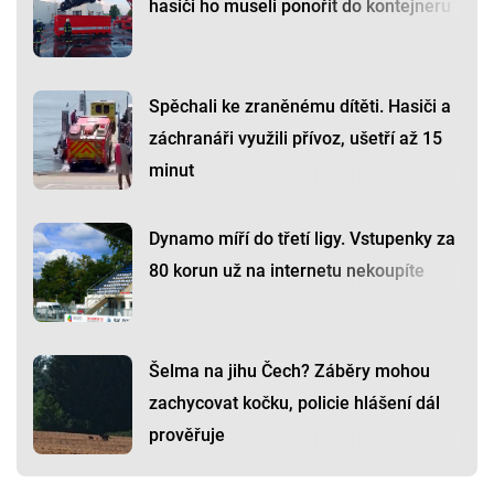
hasiči ho museli ponořit do kontejneru
Spěchali ke zraněnému dítěti. Hasiči a
záchranáři využili přívoz, ušetří až 15
minut
Dynamo míří do třetí ligy. Vstupenky za
80 korun už na internetu nekoupíte
Šelma na jihu Čech? Záběry mohou
zachycovat kočku, policie hlášení dál
prověřuje