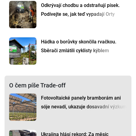
Odkrývají chodbu a odstraňují písek.
Podívejte se, jak teď vypadají Orty
Hádka o borůvky skončila rvačkou.
Sběrači zmlátili cyklisty kýblem
O čem píše Trade-off
Fotovoltaické panely bramborám ani
sóje nevadí, ukazuje dosavadní výzkum
Ukrajina hlásí rekord: Za měsíc