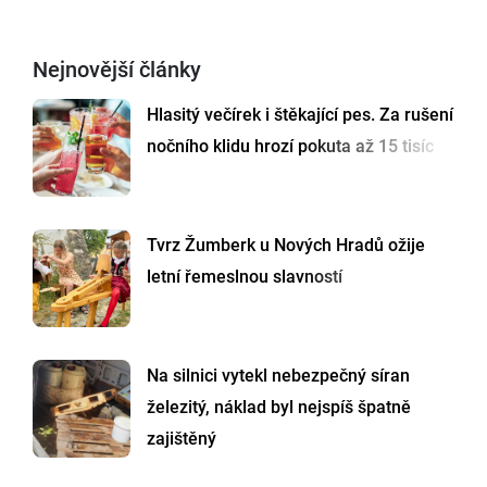
Nejnovější články
Hlasitý večírek i štěkající pes. Za rušení
nočního klidu hrozí pokuta až 15 tisíc
Tvrz Žumberk u Nových Hradů ožije
letní řemeslnou slavností
Na silnici vytekl nebezpečný síran
železitý, náklad byl nejspíš špatně
zajištěný