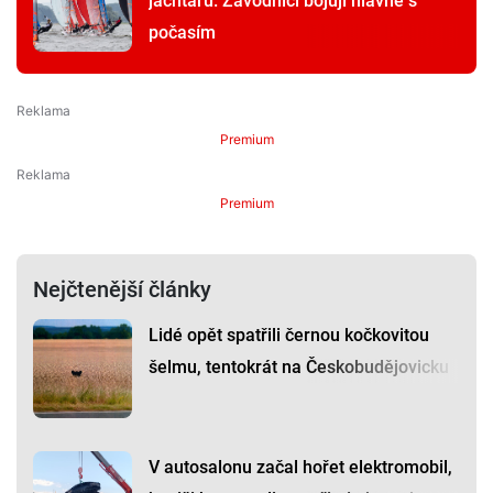
jachtařů. Závodníci bojují hlavně s
počasím
Premium
Premium
Nejčtenější články
Lidé opět spatřili černou kočkovitou
šelmu, tentokrát na Českobudějovicku
V autosalonu začal hořet elektromobil,