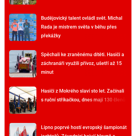
Budějovický talent ovládl svět. Michal
Rada je mistrem světa v běhu přes
překážky
Spěchali ke zraněnému dítěti. Hasiči a
záchranáři využili přívoz, ušetří až 15
minut
Hasiči z Mokrého slaví sto let. Začínali
s ruční stříkačkou, dnes mají 130 členů
Lipno poprvé hostí evropský šampionát