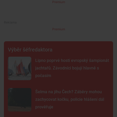
Premium
Premium
Výběr šéfredaktora
Lipno poprvé hostí evropský šampionát
jachtařů. Závodníci bojují hlavně s
počasím
Šelma na jihu Čech? Záběry mohou
zachycovat kočku, policie hlášení dál
prověřuje