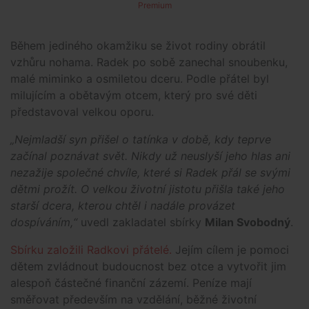
Premium
Během jediného okamžiku se život rodiny obrátil
vzhůru nohama. Radek po sobě zanechal snoubenku,
malé miminko a osmiletou dceru. Podle přátel byl
milujícím a obětavým otcem, který pro své děti
představoval velkou oporu.
„Nejmladší syn přišel o tatínka v době, kdy teprve
začínal poznávat svět. Nikdy už neuslyší jeho hlas ani
nezažije společné chvíle, které si Radek přál se svými
dětmi prožít. O velkou životní jistotu přišla také jeho
starší dcera, kterou chtěl i nadále provázet
dospíváním,“
uvedl zakladatel sbírky
Milan Svobodný
.
Sbírku založili Radkovi přátelé.
Jejím cílem je pomoci
dětem zvládnout budoucnost bez otce a vytvořit jim
alespoň částečné finanční zázemí. Peníze mají
směřovat především na vzdělání, běžné životní