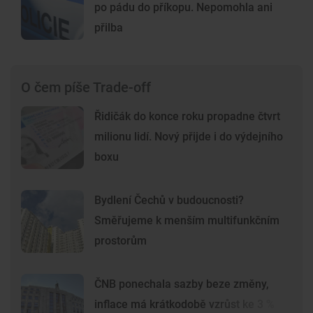
po pádu do příkopu. Nepomohla ani
přilba
O čem píše Trade-off
Řidičák do konce roku propadne čtvrt
milionu lidí. Nový přijde i do výdejního
boxu
Bydlení Čechů v budoucnosti?
Směřujeme k menším multifunkčním
prostorům
ČNB ponechala sazby beze změny,
inflace má krátkodobě vzrůst ke 3 %