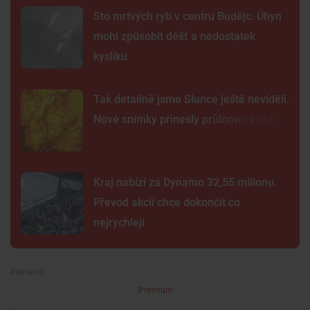
Sto mrtvých ryb v centru Budějc. Úhyn
mohl způsobit déšť a nedostatek
kyslíku
Tak detailně jsme Slunce ještě neviděli.
Nové snímky přinesly průlomový objev
Kraj nabízí za Dynamo 32,55 milionu.
Převod akcií chce dokončit co
nejrychleji
Premium