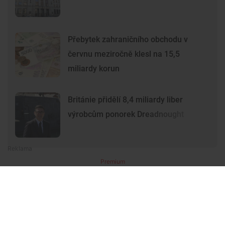
Přebytek zahraničního obchodu v
červnu meziročně klesl na 15,5
miliardy korun
Británie přidělí 8,4 miliardy liber
výrobcům ponorek Dreadnought
Premium
Premium
Další články