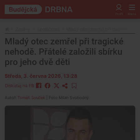
Zprávy
Společnost
Mladý otec zemřel při tragické nehod
Mladý otec zemřel při tragické
nehodě. Přátelé založili sbírku
pro jeho dvě děti
Středa, 3. června 2026, 13:28
Diskutuj na FB
Autoři
Tomáš Souček
| Foto
Milan Svobodný