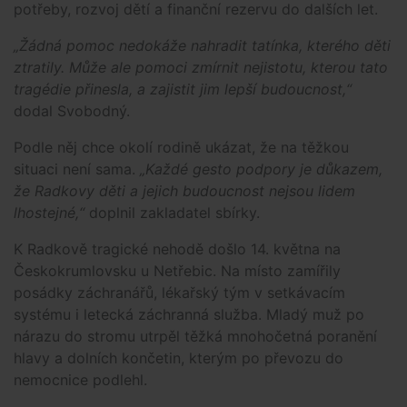
potřeby, rozvoj dětí a finanční rezervu do dalších let.
„Žádná pomoc nedokáže nahradit tatínka, kterého děti
ztratily. Může ale pomoci zmírnit nejistotu, kterou tato
tragédie přinesla, a zajistit jim lepší budoucnost,“
dodal Svobodný.
Podle něj chce okolí rodině ukázat, že na těžkou
situaci není sama.
„Každé gesto podpory je důkazem,
že Radkovy děti a jejich budoucnost nejsou lidem
lhostejné,“
doplnil zakladatel sbírky.
K Radkově tragické nehodě došlo 14. května na
Českokrumlovsku u Netřebic. Na místo zamířily
posádky záchranářů, lékařský tým v setkávacím
systému i letecká záchranná služba. Mladý muž po
nárazu do stromu utrpěl těžká mnohočetná poranění
hlavy a dolních končetin, kterým po převozu do
nemocnice podlehl.