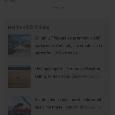
Premium
Nejčtenější články
Chlum u Třeboně se proměnil v obří
parkoviště. Auta stojí na chodnících i
uprostřed křížové cesty
Lidé opět spatřili černou kočkovitou
šelmu, tentokrát na Českobudějovicku
V autosalonu začal hořet elektromobil,
hasiči ho museli ponořit do kontejneru