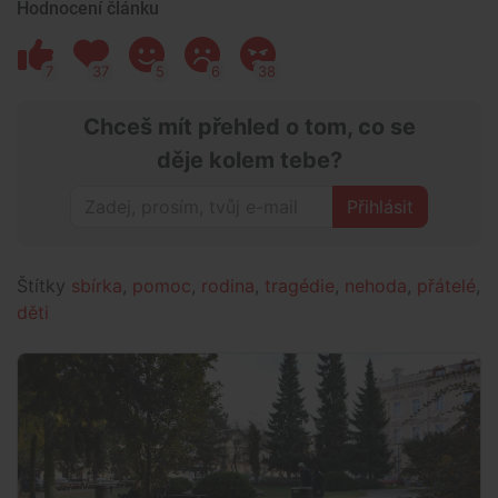
Hodnocení článku
7
37
5
6
38
Chceš mít přehled o tom, co se
děje kolem tebe?
Přihlásit
Štítky
sbírka
,
pomoc
,
rodina
,
tragédie
,
nehoda
,
přátelé
,
děti