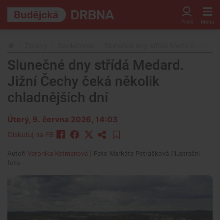
Zprávy
Společnost
Slunečné dny střídá Medard. Jižní Č
Slunečné dny střídá Medard.
Jižní Čechy čeká několik
chladnějších dní
Úterý, 9. června 2026, 14:03
Diskutuj na FB
Autoři
Veronika Kotmanová
| Foto
Markéta Petrášková /ilustrační
foto