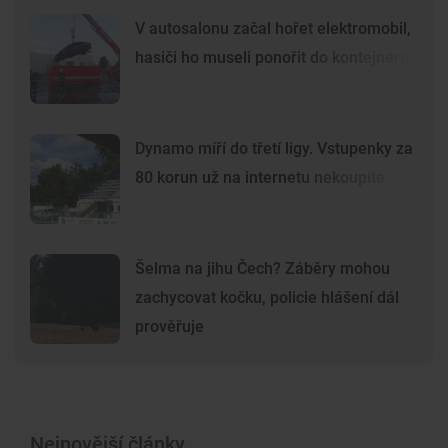
V autosalonu začal hořet elektromobil,
hasiči ho museli ponořit do kontejneru
Dynamo míří do třetí ligy. Vstupenky za
80 korun už na internetu nekoupíte
Šelma na jihu Čech? Záběry mohou
zachycovat kočku, policie hlášení dál
prověřuje
Nejnovější články