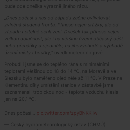
bude ode dneška výrazně jiného rázu.
„Dnes počasí u nás od západu začne ovlivňovat
zvlněná studená fronta. Přinese nejen srážky, ale od
západu i citelné ochlazení. Dnešek tak přinese nejen
velkou oblačnost, ale i na většinu území občasný déšť
nebo přeháňky a ojediněle, na jihovýchodě a východě
území místy i bouřky,“
uvedli meteorologové.
Probudili jsme se do teplého rána s minimálními
teplotami většinou od 18 do 14 °C, na Moravě a ve
Slezsku bylo naměřeno ojediněle až 11 °C. V Praze na
Klementinu díky umístění stanice v zástavbě jsme
zaznamenali tropickou noc - teplota vzduchu klesla
jen na 20,1 °C.
Dnes počasí…
pic.twitter.com/zpyBNKKIiw
— Český hydrometeorologický ústav (ČHMÚ)