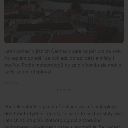
Letní počasí v jižních Čechách bere na pár dní za své.
Po teplém pondělí se ochladí, dorazí déšť a místy i
bouřky. Podle meteorologů by se o víkendu ale mohlo
začít znovu oteplovat.
Premium
Pondělí nabídlo v jižních Čechách zřejmě nejteplejší
den tohoto týdne. Teploty se na řadě míst dostaly přes
letních 25 stupňů. Meteorologové z Českého
hydrometeorologického ústavu upozorňují, že počasí