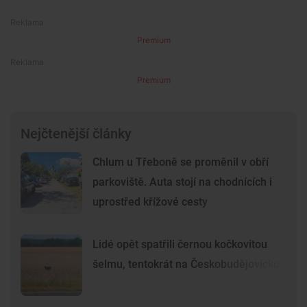
Premium
Premium
Nejčtenější články
Chlum u Třeboně se proměnil v obří
parkoviště. Auta stojí na chodnících i
uprostřed křížové cesty
Lidé opět spatřili černou kočkovitou
šelmu, tentokrát na Českobudějovicku