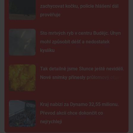
zachycovat kočku, policie hlášení dál
prověřuje
Sto mrtvých ryb v centru Budějc. Úhyn
mohl způsobit déšť a nedostatek
kyslíku
Tak detailně jsme Slunce ještě neviděli.
Nové snímky přinesly průlomový objev
Kraj nabízí za Dynamo 32,55 milionu.
Převod akcií chce dokončit co
nejrychleji