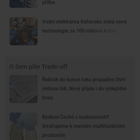
přilba
Vodní elektrárna Kořensko získá nové
technologie za 100 milionů korun
O čem píše Trade-off
Řidičák do konce roku propadne čtvrt
milionu lidí. Nový přijde i do výdejního
boxu
Bydlení Čechů v budoucnosti?
Směřujeme k menším multifunkčním
prostorům