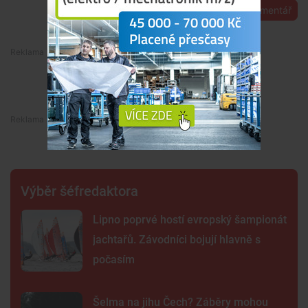
Přidat komentář
Premium
Premium
Výběr šéfredaktora
Lipno poprvé hostí evropský šampionát
jachtařů. Závodníci bojují hlavně s
počasím
Šelma na jihu Čech? Záběry mohou