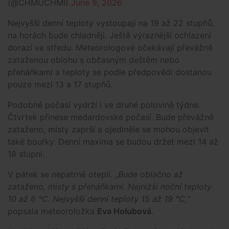
(@CHMUCHMI)
June 9, 2026
Nejvyšší denní teploty vystoupají na 19 až 22 stupňů,
na horách bude chladněji. Ještě výraznější ochlazení
dorazí ve středu. Meteorologové očekávají převážně
zataženou oblohu s občasným deštěm nebo
přeháňkami a teploty se podle předpovědi dostanou
pouze mezi 13 a 17 stupňů.
Podobné počasí vydrží i ve druhé polovině týdne.
Čtvrtek přinese medardovské počasí. Bude převážně
zataženo, místy zaprší a ojediněle se mohou objevit
také bouřky. Denní maxima se budou držet mezi 14 až
18 stupni.
V pátek se nepatrně oteplí.
„
Bude oblačno až
zataženo, místy s přeháňkami. Nejnižší noční teploty
10 až 6 °C. Nejvyšší denní teploty 15 až 19 °C,“
popsala meteoroložka
Eva Holubová
.