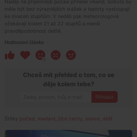
Naději na příjemnější počasí přinese víkend. Sobota by
měla být bez výraznějších srážek a teploty vystoupají
ke dvaceti stupňům. V neděli pak meteorologové
očekávají kolem 21 až 22 stupňů a menší
pravděpodobnost deště.
Hodnocení článku
1
Chceš mít přehled o tom, co se
děje kolem tebe?
Přihlásit
Štítky
počasí
,
medard
,
jižní čechy
,
slunce
,
déšť