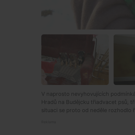
V naprosto nevyhovujících podmínká
Hradů na Budějcku třiadvacet psů, tř
situaci se proto od neděle rozhodlo 