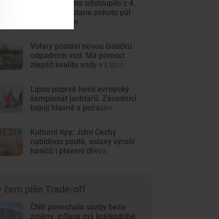
Béčko Dynama odstoupilo z 4.
ligy. Klub dostane pokutu půl
milionu korun
Volary postaví novou čističku
odpadních vod. Má pomoci
zlepšit kvalitu vody v Lipně
Lipno poprvé hostí evropský
šampionát jachtařů. Závodníci
bojují hlavně s počasím
Kulturní tipy: Jižní Čechy
nabídnou poutě, oslavy výročí
hasičů i plavení dřeva
 čem píše Trade-off
ČNB ponechala sazby beze
změny, inflace má krátkodobě