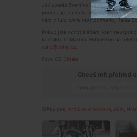
Jak uvedla čtenářka Petra Schwarzová, 
pomoc, je jen málo lidí, kteří jsou ochot
nám v tuto chvíli moc pomohlo
,“ řekla 
Pokud jste ochotni lidem, kteří neuspokoj
kontaktujte Martinu Pohorskou na telefo
asilo@volny.cz
.
Foto:
OS Cibela
Chceš mít přehled o
Štítky
pes
,
andulka vlnkovaná
,
dům
,
Hran