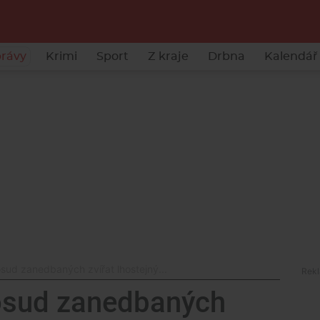
rávy
Krimi
Sport
Z kraje
Drbna
Kalendář 
sud zanedbaných zvířat lhostejný...
 osud zanedbaných