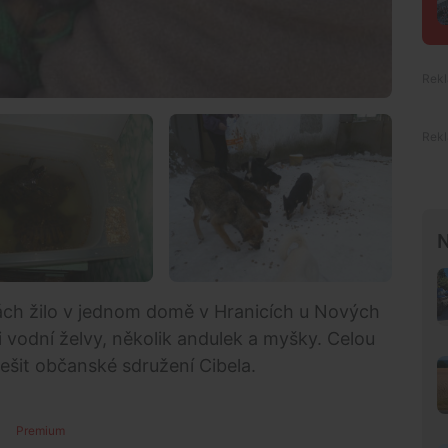
N
ch žilo v jednom domě v Hranicích u Nových
i vodní želvy, několik andulek a myšky. Celou
řešit občanské sdružení Cibela.
Premium