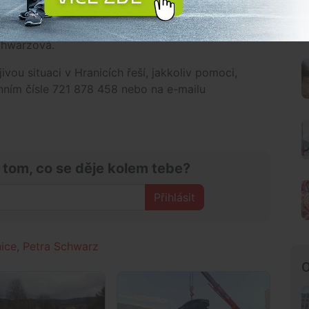
která Budějckou Drbnu kontaktovala s prosbou o
ni vzít si pejsky alespoň do částečné péče.
„To by
Schwarzová.
ivou situaci v Hranicích řeší, jakkoliv pomoci,
nním čísle 721 878 458 nebo na e-mailu
 tom, co se děje kolem tebe?
Přihlásit
ice
,
Petra Schwarz
O