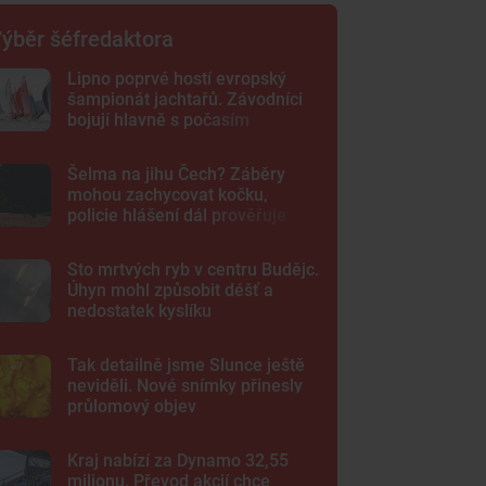
ýběr šéfredaktora
Lipno poprvé hostí evropský
šampionát jachtařů. Závodníci
bojují hlavně s počasím
Šelma na jihu Čech? Záběry
mohou zachycovat kočku,
policie hlášení dál prověřuje
Sto mrtvých ryb v centru Budějc.
Úhyn mohl způsobit déšť a
nedostatek kyslíku
Tak detailně jsme Slunce ještě
neviděli. Nové snímky přinesly
průlomový objev
Kraj nabízí za Dynamo 32,55
milionu. Převod akcií chce