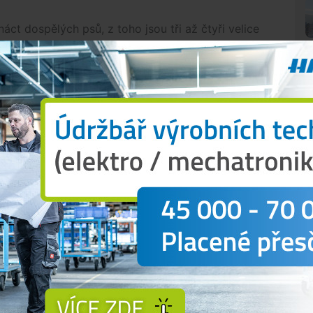
ct dospělých psů, z toho jsou tři až čtyři velice
 neodpovídají, a pět přibližně dvouměsíčních
telka netopí. V neděli měla uvnitř dva stupně nad
ahově jsou milí, ale bojí se,“
řekla Martina
eníze na uživení zvířat a nezvládá péči o ně,
ve odvézt do depozit.
„Majitelka si nechá pouze
 a vrátíme jí je,“
dodala Pohorská.
ružení sehnat nové majitele pro želvy a byla
šechna štěňata a tři až pět nejmenších dospělých
N
avotních důvodů do nemocnice. Nyní máme
naší péče a ve čtvrtek dopoledne pojedeme pejsky
ta, želvy a andulky do depozit. Odpoledne pojedou
psů a myšky,“
uvedla Martina Pohorská z OS Cibela.