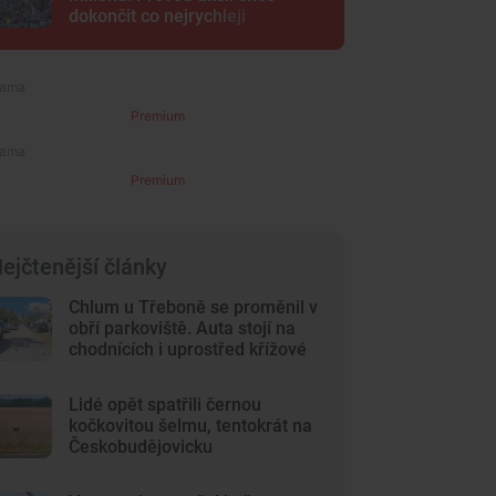
dokončit co nejrychleji
Premium
Premium
ejčtenější články
Chlum u Třeboně se proměnil v
obří parkoviště. Auta stojí na
chodnících i uprostřed křížové
cesty
Lidé opět spatřili černou
kočkovitou šelmu, tentokrát na
Českobudějovicku