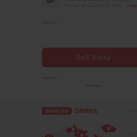
Čtvrtek, 16. února 2012, 16:43
Odpo
Další články
Premium
Souk
Všech