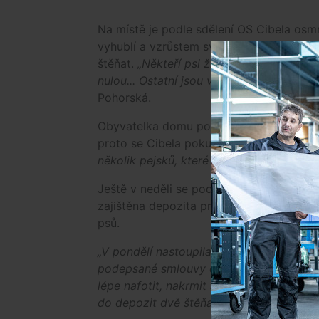
Na místě je podle sdělení OS Cibela osmná
vyhublí a vzrůstem svému věku rozhodně
štěňat.
„Někteří psi žijí v domě, kde maji
nulou... Ostatní jsou venku na dvorku. Pov
Pohorská.
Obyvatelka domu podle jejích slov nemá p
proto se Cibela pokusí pejsky co nejdří
několik pejsků, které necháme vykastrovat
Ještě v neděli se podařilo občanskému sd
zajištěna depozita pro myšky, andulky, v
psů.
„V pondělí nastoupila majitelka ze zdr
podepsané smlouvy o předání zvířat do 
lépe nafotit, nakrmit a odvézt tři štěňa
do depozit dvě štěňata, šest dospělých 