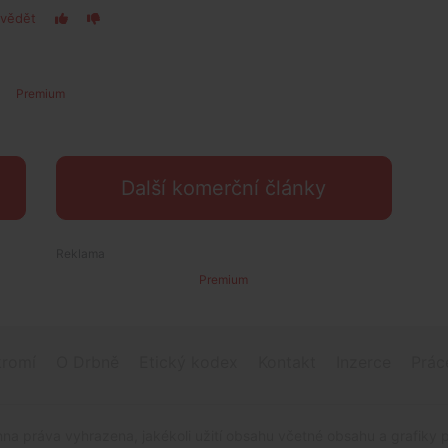
vědět
Premium
Další komerční články
Premium
romí
O Drbně
Etický kodex
Kontakt
Inzerce
Prác
na práva vyhrazena, jakékoli užití obsahu včetné obsahu a grafiky 