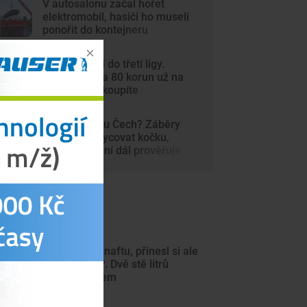
V autosalonu začal hořet
elektromobil, hasiči ho museli
ponořit do kontejneru
Dynamo míří do třetí ligy.
Vstupenky za 80 korun už na
internetu nekoupíte
Šelma na jihu Čech? Záběry
mohou zachycovat kočku,
policie hlášení dál prověřuje
ejnovější články
Chtěl ukrást naftu, přinesl si ale
malý kanystr. Dvě stě litrů
vyteklo na zem