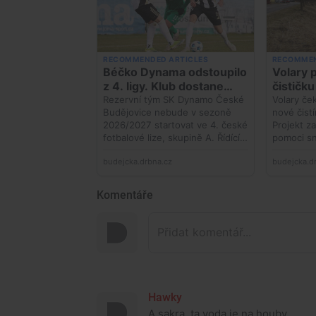
Komentáře
Hawky
A sakra, ta voda je na houby......