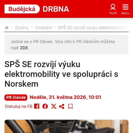
Zprávy
Vzdělání
SPŠ SE rozvíjí výuku elektromobility 
Jedná se o PR článek. Více info k PR článkům můžete
najít
ZDE
.
SPŠ SE rozvíjí výuku
elektromobility ve spolupráci s
Norskem
Neděle, 31. května 2026, 10:01
PR článek
Diskutuj na FB