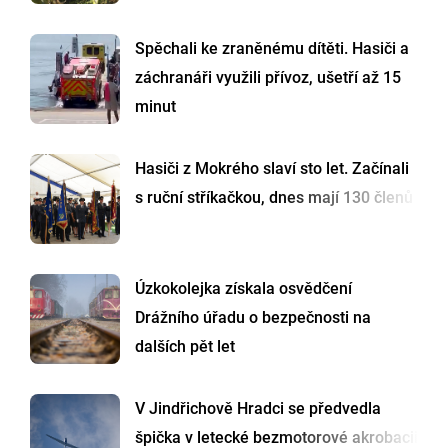
Spěchali ke zraněnému dítěti. Hasiči a
záchranáři využili přívoz, ušetří až 15
minut
Hasiči z Mokrého slaví sto let. Začínali
s ruční stříkačkou, dnes mají 130 členů
Úzkokolejka získala osvědčení
Drážního úřadu o bezpečnosti na
dalších pět let
V Jindřichově Hradci se předvedla
špička v letecké bezmotorové akrobacii