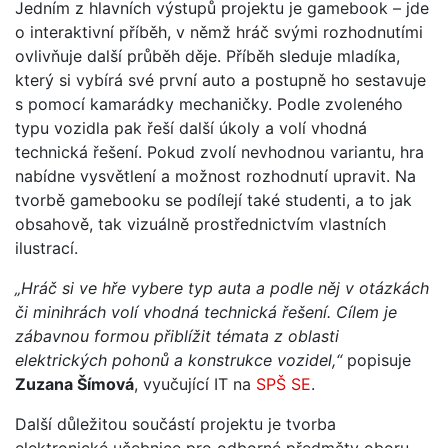
Jedním z hlavních výstupů projektu je gamebook – jde
o interaktivní příběh, v němž hráč svými rozhodnutími
ovlivňuje další průběh děje. Příběh sleduje mladíka,
který si vybírá své první auto a postupně ho sestavuje
s pomocí kamarádky mechaničky. Podle zvoleného
typu vozidla pak řeší další úkoly a volí vhodná
technická řešení. Pokud zvolí nevhodnou variantu, hra
nabídne vysvětlení a možnost rozhodnutí upravit. Na
tvorbě gamebooku se podílejí také studenti, a to jak
obsahově, tak vizuálně prostřednictvím vlastních
ilustrací.
„Hráč si ve hře vybere typ auta a podle něj v otázkách
či minihrách volí vhodná technická řešení. Cílem je
zábavnou formou přiblížit témata z oblasti
elektrických pohonů a konstrukce vozidel,“
popisuje
Zuzana Šímová
, vyučující IT na
SPŠ SE
.
Další důležitou součástí projektu je tvorba