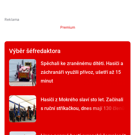
Premium
Výběr šéfredaktora
Spěchali ke zraněnému dítěti. Hasiči a
záchranáři využili přívoz, ušetří až 15
minut
Hasiči z Mokrého slaví sto let. Začínali
s ruční stříkačkou, dnes mají 130 členů