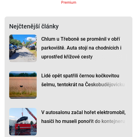
Premium
Nejčtenější články
Chlum u Třeboně se proměnil v obří
parkoviště. Auta stojí na chodnících i
uprostřed křížové cesty
Lidé opět spatřili černou kočkovitou
šelmu, tentokrát na Českobudějovicku
V autosalonu začal hořet elektromobil,
hasiči ho museli ponořit do kontejneru