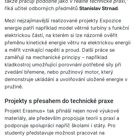
takže pracují podobně jako v reálné technické praxi,“
říká učitel odborných předmětů
Stanislav Strnad
.
Mezi nejzajímavější realizované projekty Expozice
energie patří například model větrné turbíny s funkční
elektrickou částí, na kterém si lze názorně ověřit
přeměnu kinetické energie větru na elektrickou energii
a měřit vznikající napětí a proud. Další práce se
zaměřují na mechanické principy – například
kladkostroj umožňující porovnání potřebné síly při
zvedání břemene, nebo pružinový motor, který
demonstruje ukládání a uvolňování uložené energie v
pružině.
Projekty s přesahem do technické praxe
Projekt Erasmus+ tak přináší nejen nové výukové
materiály, ale především propojuje teorii s praxí a
podporuje spolupráci napříč školami i státy. Pro
studenty představuje možnost pracovat na