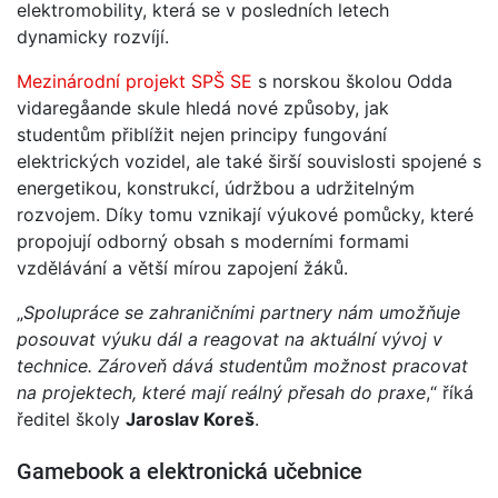
elektromobility, která se v posledních letech
dynamicky rozvíjí.
Mezinárodní projekt SPŠ SE
s norskou školou Odda
vidaregåande skule hledá nové způsoby, jak
studentům přiblížit nejen principy fungování
elektrických vozidel, ale také širší souvislosti spojené s
energetikou, konstrukcí, údržbou a udržitelným
rozvojem. Díky tomu vznikají výukové pomůcky, které
propojují odborný obsah s moderními formami
vzdělávání a větší mírou zapojení žáků.
„
Spolupráce se zahraničními partnery nám umožňuje
posouvat výuku dál a reagovat na aktuální vývoj v
technice. Zároveň dává studentům možnost pracovat
na projektech, které mají reálný přesah do praxe
,“ říká
ředitel školy
Jaroslav Koreš
.
Gamebook a elektronická učebnice