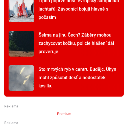
Lipno poprvé hostí evropský šampionát
jachtařů. Závodníci bojují hlavně s
počasím
Šelma na jihu Čech? Záběry mohou
zachycovat kočku, policie hlášení dál
prověřuje
Sto mrtvých ryb v centru Budějc. Úhyn
mohl způsobit déšť a nedostatek
kyslíku
Premium