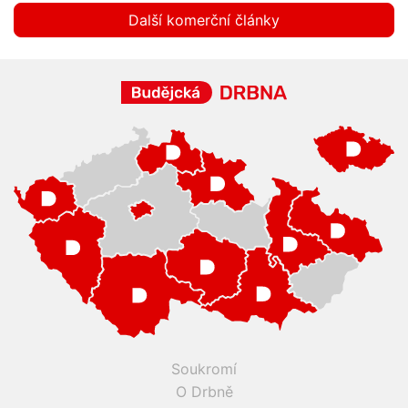
Další komerční články
Soukromí
O Drbně